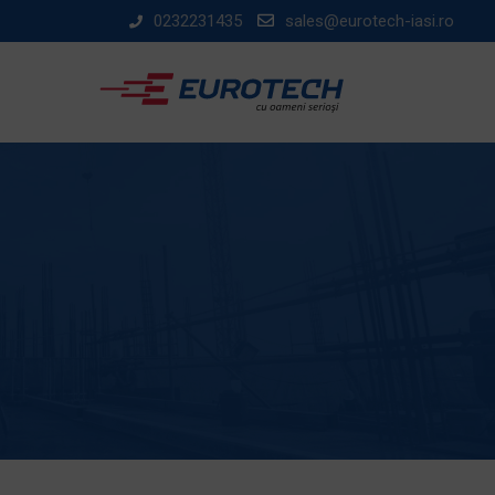
Skip
0232231435
sales@eurotech-iasi.ro
to
content