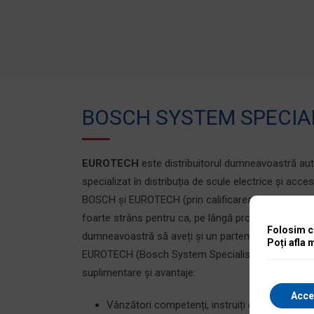
BOSCH SYSTEM SPECIAL
EUROTECH
este distribuitorul dumneavoastră autor
specializat în distribuția de scule electrice și acce
BOSCH și EUROTECH (prin calificarea Bosch Syste
foarte strâns pentru ca, pe lângă produsele de cali
Folosim co
dumneavoastră să aveți și un partener de afaceri 
Poți afla 
EUROTECH (Bosch System Specialists) vă oferă prin
suplimentare și avantaje:
Acce
Vânzători competenți, instruiți deosebit de i