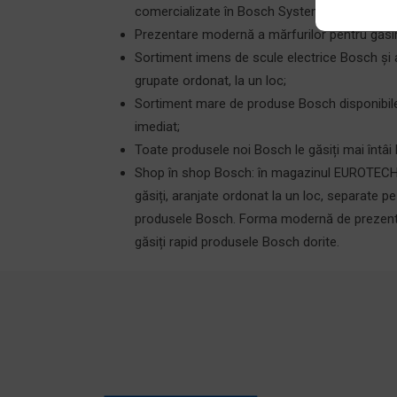
comercializate în Bosch System Specialist;
Prezentare modernă a mărfurilor pentru găsir
Sortiment imens de scule electrice Bosch și 
grupate ordonat, la un loc;
Sortiment mare de produse Bosch disponibile 
imediat;
Toate produsele noi Bosch le găsiți mai întâi
Shop în shop Bosch: în magazinul EUROTECH
găsiți, aranjate ordonat la un loc, separate p
produsele Bosch. Forma modernă de prezenta
găsiți rapid produsele Bosch dorite.