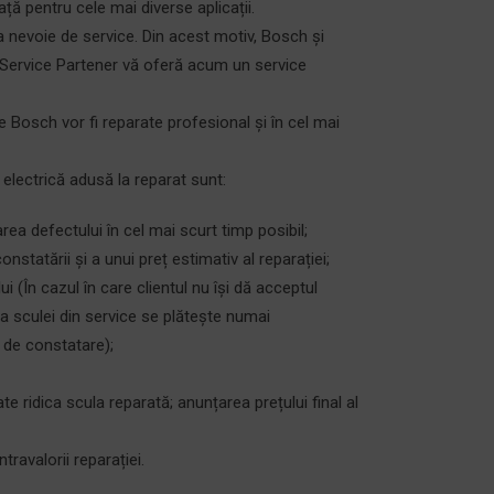
ță pentru cele mai diverse aplicații.
ea nevoie de service. Din acest motiv, Bosch și
ervice Partener vă oferă acum un service
 Bosch vor fi reparate profesional și în cel mai
 electrică adusă la reparat sunt:
rea defectului în cel mai scurt timp posibil;
nstatării și a unui preț estimativ al reparației;
ui (În cazul în care clientul nu își dă acceptul
rea sculei din service se plătește numai
de constatare);
te ridica scula reparată; anunțarea prețului final al
travalorii reparației.