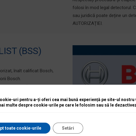
folosi în mod legal detectorul. C
sau juridică poate deține un det
AUTORIZAȚIEI.
IST (BSS)
izat, înalt calificat Bosch,
sorii Bosch.
m Specialists) colaborează
tate de la Bosch,
okie-uri pentru a-ți oferi cea mai bună experiență pe site-ul nostru
performant.
mai multe despre cookie-urile pe care le folosim sau să le dezactivez
tre altele următoarele servicii
pt toate cookie-urile
Setări
ntensiv pentru toate produsele