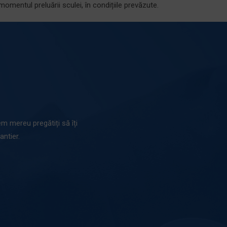
omentul preluării sculei, în condițiile prevăzute.
em mereu pregătiți să îți
ntier.