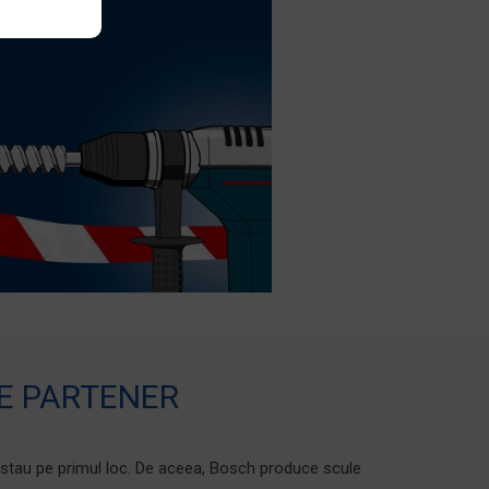
E PARTENER
l stau pe primul loc. De aceea, Bosch produce scule