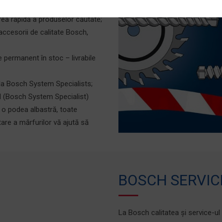
ea rapidă a produselor căutate;
accesorii de calitate Bosch,
permanent în stoc – livrabile
 la Bosch System Specialists;
 (Bosch System Specialist)
e o podea albastră, toate
re a mărfurilor vă ajută să
BOSCH SERVIC
La Bosch calitatea și service-u