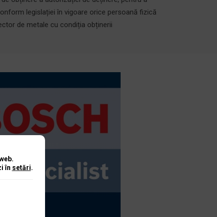
onform legislației în vigoare orice persoană fizică
ector de metale cu condiția obținerii
 web.
i în
setări
.