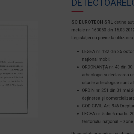
DETECTOAREL
SC EUROTECH SRL
deține aut
metale nr. 163050 din 15.03.2012
Legislației cu privire la utilizar
LEGEA nr. 182 din 25 octom
național mobil;
ORDONANȚA nr. 43 din 30 ia
arheologic și declararea un
siturile arheologice sunt a
ORDIN nr. 251 din 31 mai 
deținerea și comercializar
COD CIVIL Art. 946 Drepturi
LEGEA nr. 5 din 6 martie 2
teritoriului național – zone
Respectați procedura și etapele 