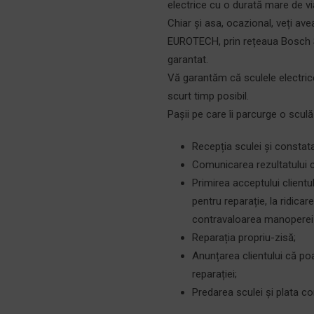
electrice cu o durată mare de via
Chiar și asa, ocazional, veți av
EUROTECH, prin rețeaua Bosch S
garantat.
Vă garantăm că sculele electrice
scurt timp posibil.
Pașii pe care îi parcurge o sculă
Recepția sculei și constata
Comunicarea rezultatului co
Primirea acceptului clientul
pentru reparație, la ridica
contravaloarea manoperei 
Reparația propriu-zisă;
Anunțarea clientului că poa
reparației;
Predarea sculei și plata con