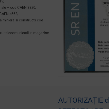
19;
triale – cod CAEN 3320;
 CAEN 4662;
a miniera si constructii cod
ru telecomunicatii in magazine
AUTORIZAȚIE de