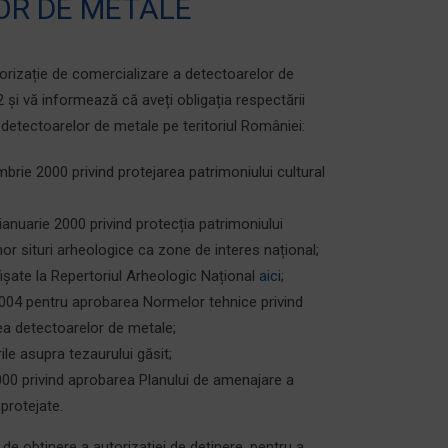
OR DE METALE
orizație de comercializare a detectoarelor de
 și vă informează că aveți obligația respectării
ea detectoarelor de metale pe teritoriul României:
brie 2000 privind protejarea patrimoniului cultural
nuarie 2000 privind protecția patrimoniului
or situri arheologice ca zone de interes național;
fișate la Repertoriul Arheologic Național
aici
;
2004 pentru aprobarea Normelor tehnice privind
ea detectoarelor de metale;
le asupra tezaurului găsit;
000 privind aprobarea Planului de amenajare a
 protejate.
de obținere a autorizației de deținere, pentru a