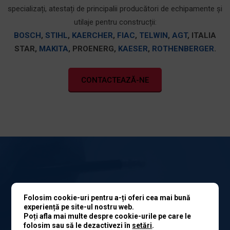
specializați, atestați de principalii producători de echipamente și
utilaje pentru construcții:
BOSCH
,
STIHL
,
KAERCHER
,
FIAC
,
TELWIN
,
AGT
, ITALIA
STAR,
MAKITA
, PROENERG,
KAESER
,
ROTHENBERGER
.
CONTACTEAZĂ-NE
CONTACTEAZĂ-NE
Folosim cookie-uri pentru a-ți oferi cea mai bună
experiență pe site-ul nostru web.
Poți afla mai multe despre cookie-urile pe care le
Prin intermediul email-ului, telefonic, la noi în magazin sau
folosim sau să le dezactivezi în
setări
.