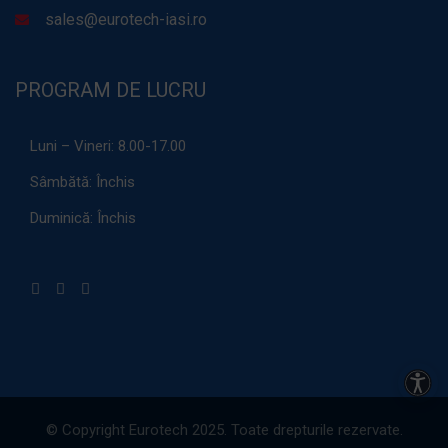
sales@eurotech-iasi.ro
PROGRAM DE LUCRU
Luni – Vineri:
8.00-17.00
Sâmbătă:
Închis
Duminică:
Închis
Acces
© Copyright Eurotech 2025. Toate drepturile rezervate.