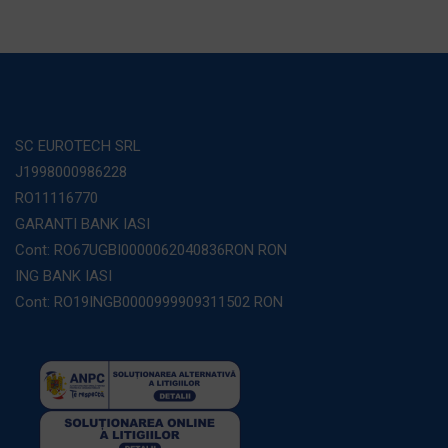
SC EUROTECH SRL
J1998000986228
RO11116770
GARANTI BANK IASI
Cont: RO67UGBI0000062040836RON RON
ING BANK IASI
Cont: RO19INGB0000999909311502 RON