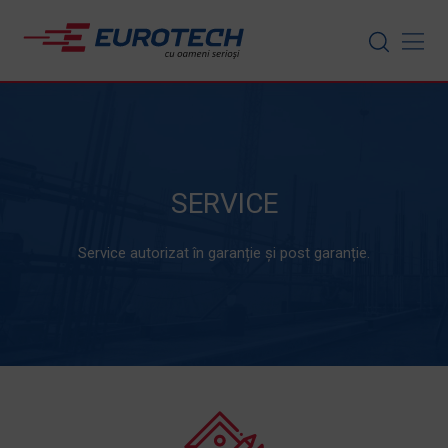
Skip
to
content
SERVICE
Service autorizat în garanție și post garanție.