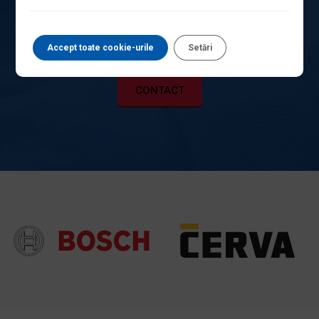
oricum îți este la îndemână, suntem mereu pregătiți să îți
oferim cele mai bune soluții pentru provocările din gospodărie
sau de pe șantier.
Accept toate cookie-urile
Setări
CONTACT