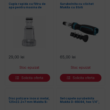
Cupla rapida cu filtru de
Surubelnita cu clichet
entilatoare
apa pentru masina de
Makita cu 8 biti
spalat cu presiune Makita
3082130
29,00
lei
65,00
lei
Solicita oferta
Solicita oferta
Disc polizare inox si metal,
Set capete surubelnita
125×22.2×7 mm Makita B-
Makita D-65084, hex 1/4″,
66927
25 mm, 32 piese