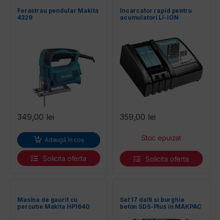
Ferastrau pendular Makita
Incarcator rapid pentru
4329
acumulatori LI-ION
MAKITA DC18RC, 18 V
349,00
lei
359,00
lei
Adaugă în coș
Solicita oferta
Solicita oferta
Masina de gaurit cu
Set 17 dalti si burghie
percutie Makita HP1640
beton SDS-Plus in MAKPAC
Makita