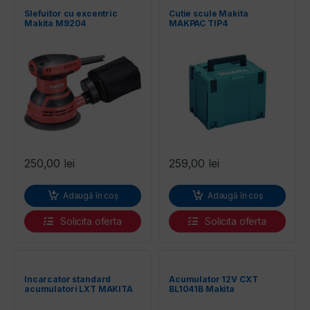
Slefuitor cu excentric
Cutie scule Makita
Makita M9204
MAKPAC TIP4
250,00
lei
259,00
lei
Adaugă în coș
Adaugă în coș
Solicita oferta
Solicita oferta
Incarcator standard
Acumulator 12V CXT
acumulatori LXT MAKITA
BL1041B Makita
DC18SD