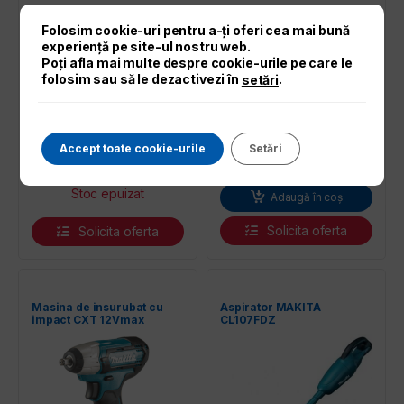
Folosim cookie-uri pentru a-ți oferi cea mai bună
experiență pe site-ul nostru web.
Poți afla mai multe despre cookie-urile pe care le
folosim sau să le dezactivezi în
.
setări
Accept toate cookie-urile
Setări
269,00
lei
272,00
lei
Adaugă în coș
Solicita oferta
Solicita oferta
Masina de insurubat cu
Aspirator MAKITA
impact CXT 12Vmax
CL107FDZ
MAKITA, 140 Nm, fara
acumulatori TW140DZ si
incarcator