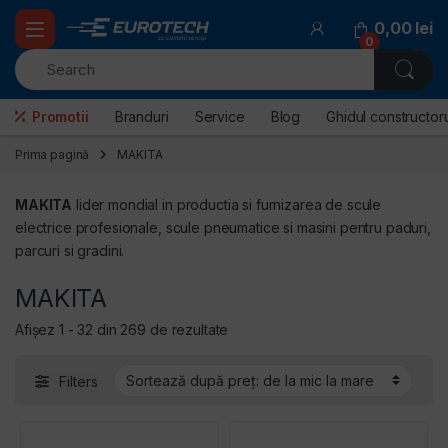
Skip to navigation
Skip to content
0,00
lei
0
Promotii
Branduri
Service
Blog
Ghidul constructoru
Prima pagină
MAKITA
MAKITA
lider mondial in productia si furnizarea de scule
electrice profesionale, scule pneumatice si masini pentru paduri,
parcuri si gradini.
MAKITA
Sortat după preț: de la mic la mar
Afișez 1 - 32 din 269 de rezultate
Filters