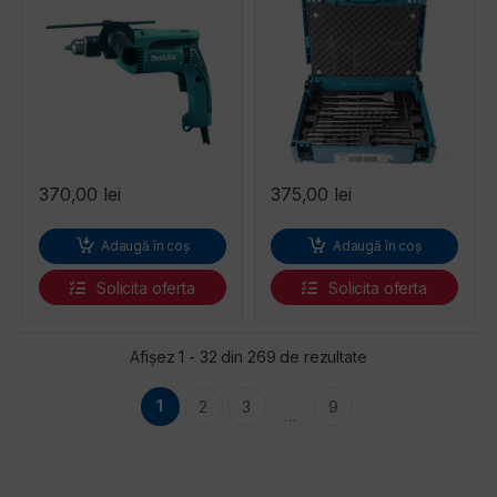
370,00
lei
375,00
lei
Adaugă în coș
Adaugă în coș
Solicita oferta
Solicita oferta
Sortat după preț: 
Afișez 1 - 32 din 269 de rezultate
1
2
3
9
…