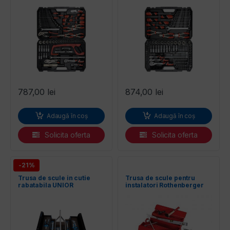
787,00
lei
874,00
lei
Adaugă în coș
Adaugă în coș
Solicita oferta
Solicita oferta
-21%
Trusa de scule in cutie
Trusa de scule pentru
rabatabila UNIOR
instalatori Rothenberger
19166, 50 piese