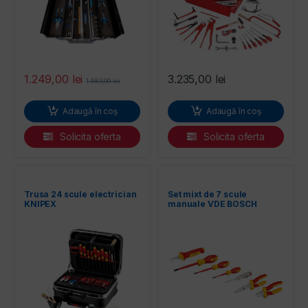
1.249,00
lei
3.235,00
lei
1.583,00
lei
Adaugă în coș
Adaugă în coș
Solicita oferta
Solicita oferta
Trusa 24 scule electrician
Set mixt de 7 scule
KNIPEX
manuale VDE BOSCH