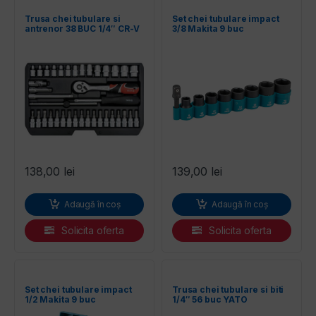
entilatoare
Trusa chei tubulare si
Set chei tubulare impact
antrenor 38 BUC 1/4″ CR-V
3/8 Makita 9 buc
YATO
138,00
lei
139,00
lei
Adaugă în coș
Adaugă în coș
Solicita oferta
Solicita oferta
Set chei tubulare impact
Trusa chei tubulare si biti
1/2 Makita 9 buc
1/4″ 56 buc YATO