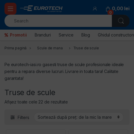
Skip to navigation
Skip to content
0,00
lei
0
Promotii
Branduri
Service
Blog
Ghidul constructoru
Prima pagină
Scule de mana
Truse de scule
Pe eurotech-iasi.ro gasesti truse de scule profesionale ideale
pentru a repara diverse lucruri. Livrare in toata tara! Calitate
garantata!
Truse de scule
Sortat după preț: de la mic la mare
Afișez toate cele 22 de rezultate
Filters