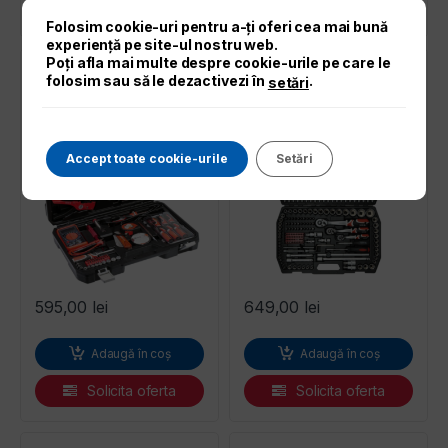
Solicita oferta
Solicita oferta
Folosim cookie-uri pentru a-ți oferi cea mai bună
experiență pe site-ul nostru web.
Poți afla mai multe despre cookie-urile pe care le
folosim sau să le dezactivezi în
.
setări
Trusa electrician 68 piese
Trusa chei tubulare cu
Yato
antrenor 216 piese Yato
Accept toate cookie-urile
Setări
595,00
lei
649,00
lei
Adaugă în coș
Adaugă în coș
Solicita oferta
Solicita oferta