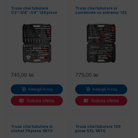
Trusa chei tubulare
Trusa chei tubulare si
1/2″-3/8″-1/4″ 126 piese
combinate cu antrenor 122
YATO
piese YATO
745,00
lei
779,00
lei
Adaugă în coș
Adaugă în coș
Solicita oferta
Solicita oferta
Trusa chei tubulare si
Trusa chei tubulare 129
clichet 79 piese YATO
piese XXL YATO