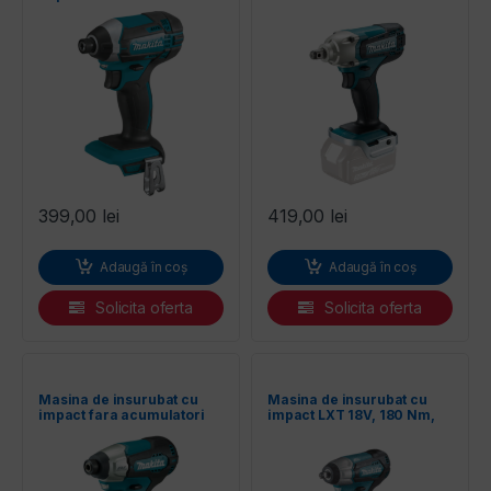
DTD152Z MAKITA
DTW190Z MAKITA
entilatoare
399,00
lei
419,00
lei
Adaugă în coș
Adaugă în coș
Solicita oferta
Solicita oferta
Masina de insurubat cu
Masina de insurubat cu
impact fara acumulatori
impact LXT 18V, 180 Nm,
DTD157Z MAKITA
fara acumulatori MAKITA
DTW180Z