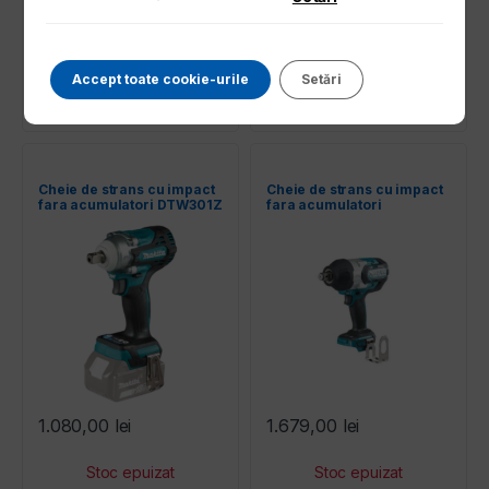
649,00
lei
949,00
lei
Accept toate cookie-urile
Setări
Solicita oferta
Solicita oferta
Cheie de strans cu impact
Cheie de strans cu impact
fara acumulatori DTW301Z
fara acumulatori
MAKITA
DTW1001Z MAKITA
1.080,00
lei
1.679,00
lei