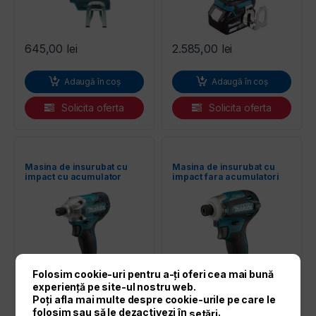
645,00
lei
2.585,00
lei
Adaugă în coș
Adaugă în coș
Solicita oferta
Solicita oferta
Masina de insurubat cu
Masina de insurubat cu
impact cu acumulator
impact fara acumulatori
DTD156SF MAKITA
DTD172Z MAKITA
Folosim cookie-uri pentru a-ți oferi cea mai bună
experiență pe site-ul nostru web.
Poți afla mai multe despre cookie-urile pe care le
folosim sau să le dezactivezi în
.
setări