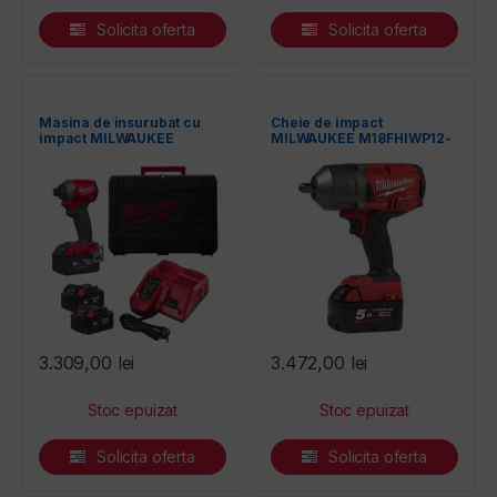
Solicita oferta
Solicita oferta
Masina de insurubat cu
Cheie de impact
impact MILWAUKEE
MILWAUKEE M18FHIWP12-
M18FID2-502 cu 2
502X cu 2 acumulatori 18
acumulatori 18V/5Ah, 1/4″
V/5 Ah, cuplu maxim 1017
Hex
Nm, 1/2″ cu pin de blocare
3.309,00
lei
3.472,00
lei
Solicita oferta
Solicita oferta