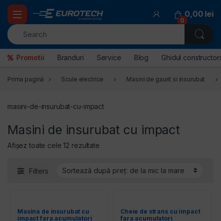
Skip to navigation
Skip to content
0,00
lei
0
Promotii
Branduri
Service
Blog
Ghidul constructoru
Prima pagină
Scule electrice
Masini de gaurit si insurubat
masini-de-insurubat-cu-impact
Masini de insurubat cu impact
Sortat după preț: de la mic la mare
Afișez toate cele 12 rezultate
Filters
Masina de insurubat cu
Cheie de strans cu impact
impact fara acumulatori
fara acumulatori