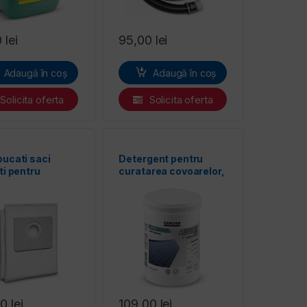
0
lei
95,00
lei
Adaugă în coș
Adaugă în coș
Solicita oferta
Solicita oferta
bucati saci
Detergent pentru
nti pentru
curatarea covoarelor,
tor din material
pudra, Karcher
 pentru Karcher
CarpetPro Cleaner
RM 760
00
lei
109,00
lei