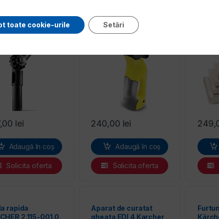
culatie cu reglare
Aspirator pentru
Set 5 
t toate cookie-urile
Setări
abila a unghiului
geamuri WV 1 Karcher
pentru
 la 180° Karcher
Karch
strat
,00
lei
240,00
lei
249,
Adaugă în coș
Adaugă în coș
Solicita oferta
Solicita oferta
a rapida
Aparat de curatat
Furtun
CHER 2.115-001.0
gheata EDI 4 Karcher
Kärch