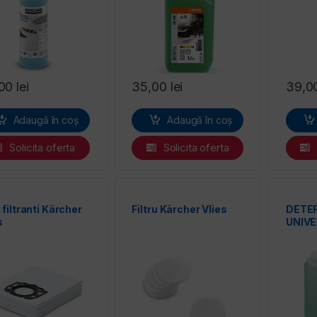
,00
lei
35,00
lei
39,0
Adaugă în coș
Adaugă în coș
Solicita oferta
Solicita oferta
 filtranti Kärcher
Filtru Kärcher Vlies
DETE
s
UNIVE
KARC