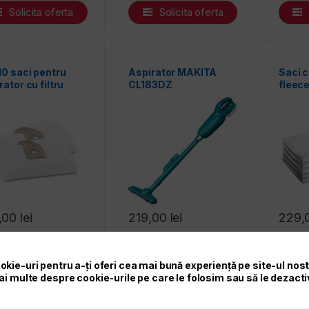
Solicita oferta
Solicita oferta
10 saci pentru
Aspirator MAKITA
Saci c
rator cu filtru
CL183DZ
fleec
brana Karcher
04-315.0
,00
lei
219,00
lei
229,
Adaugă în coș
Adaugă în coș
okie-uri pentru a-ți oferi cea mai bună experiență pe site-ul nos
Solicita oferta
Solicita oferta
ai multe despre cookie-urile pe care le folosim sau să le dezacti