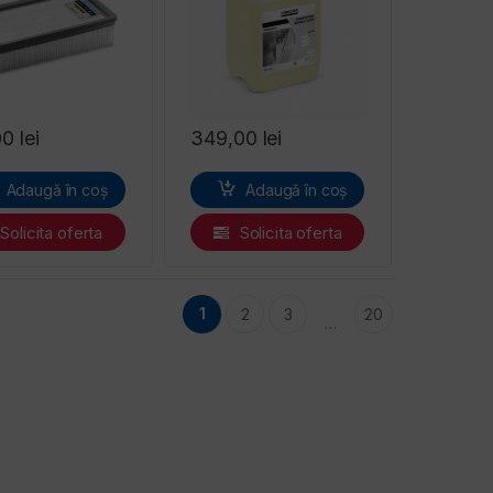
00
lei
349,00
lei
Adaugă în coș
Adaugă în coș
Solicita oferta
Solicita oferta
1
2
3
20
…