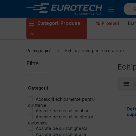
Skip to navigation
Skip to content
Categorii Produse
Promotii
Bra
Prima pagină
Echipamente pentru curatenie
Filtre
Echi
Categorii
Accesorii echipamente pentru
curatenie
Dete
Aparate de curatat cu abur
supr
Aparate de curatat cu gheata
pent
carbonica
R 0
Aparate de curatat gheata
Aparate de curatat terase