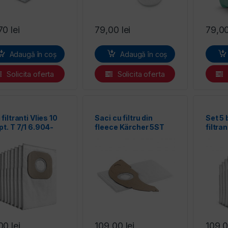
,70
lei
79,00
lei
79,0
Adaugă în coș
Adaugă în coș
Solicita oferta
Solicita oferta
 filtranti Vlies 10
Saci cu filtru din
Set 5 
pt. T 7/1 6.904-
fleece Kärcher 5ST
filtra
.0
aspira
textil
NT22
,00
lei
109,00
lei
109,