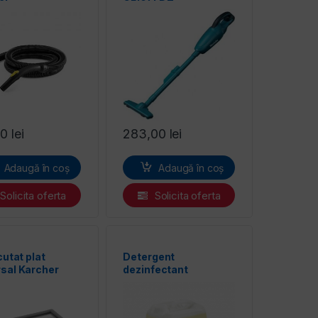
00
lei
283,00
lei
Adaugă în coș
Adaugă în coș
Solicita oferta
Solicita oferta
 cutat plat
Detergent
rsal Karcher
dezinfectant
u aspiratoare
KARCHER RM 732
 și uscate PES
-662.0