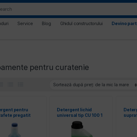
nduri
Service
Blog
Ghidul constructorului
Devino par
pamente pentru curatenie
rgent pentru
Detergent lichid
Deter
afete pregatit
universal tip CU 100 1
supra
ru utilizare CA 30
L STIHL
KARC
.5L KARCHER