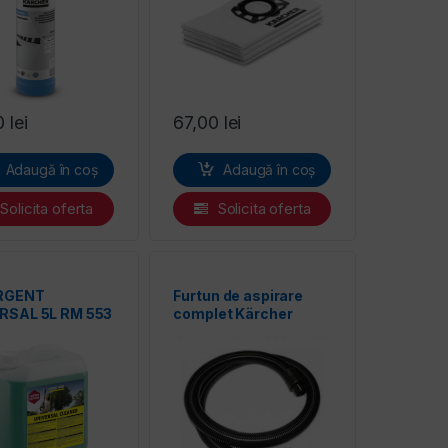
0
lei
67,00
lei
Adaugă în coș
Adaugă în coș
Solicita oferta
Solicita oferta
RGENT
Furtun de aspirare
RSAL 5L RM 553
complet Kärcher
HER