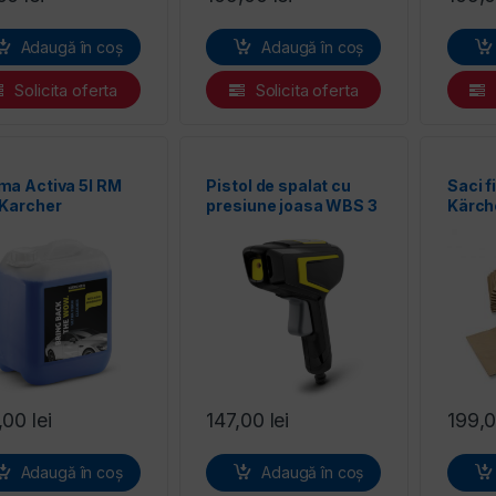
Adaugă în coș
Adaugă în coș
Solicita oferta
Solicita oferta
ma Activa 5l RM
Pistol de spalat cu
Saci fi
 Karcher
presiune joasa WBS 3
Kärch
Karcher
,00
lei
147,00
lei
199,
Adaugă în coș
Adaugă în coș