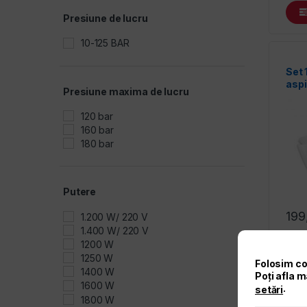
Presiune de lucru
10-125 BAR
Set 
aspi
Presiune maxima de lucru
mem
6.9
120 bar
160 bar
180 bar
Putere
199
1.200 W/ 220 V
1.400 W/ 220 V
1200 W
1250 W
Folosim co
1400 W
Poți afla m
1600 W
.
setări
1800 W