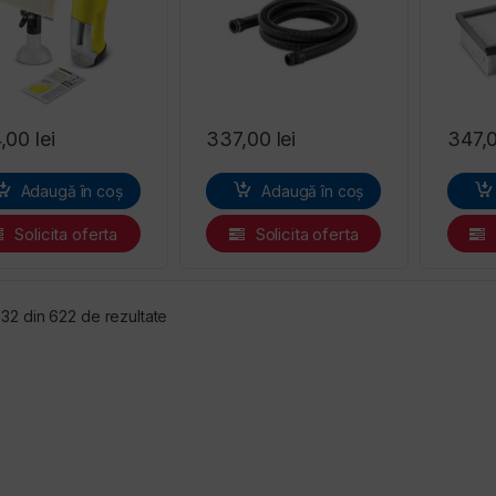
4,00
lei
337,00
lei
347,
Adaugă în coș
Adaugă în coș
Solicita oferta
Solicita oferta
Sortat după preț: de la mic la mare
- 32 din 622 de rezultate