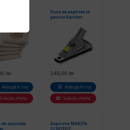
saci hartie
Duza de aspirare la
 aspirator
gaurire Karcher
er NT65/2, 3
2.679-000.0
uri 6.904-285.0
00
lei
249,00
lei
Adaugă în coș
Adaugă în coș
Solicita oferta
Solicita oferta
 de aspiratie
Aspirator MAKITA
er
CL107FDZ