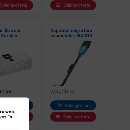
Solicita oferta
Solicita oferta
u filtru din
Aspirator negru fara
e Kärcher
acumulatori MAKITA
DCL180ZB
00
lei
235,00
lei
Adaugă în coș
Adaugă în coș
tru web.
Solicita oferta
Solicita oferta
vezi în