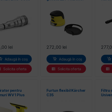
5,00
lei
272,00
lei
277,
Adaugă în coș
Adaugă în coș
Solicita oferta
Solicita oferta
rator pentru
Furtun flexibil Kärcher
Filtru
uri WV 1 Plus
C35
Unive
cher
pentr
umede
6.907