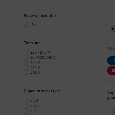
6.5 CP
600 W
750 W
Rezervor colector
850 W
10 l
Tensiune
26
220 - 240 V
220/230-240 V
220 V
230 V
400 V
Capacitate rezervor
Aspi
geam
0,20 l
Kar
0,35 L
0,5 l