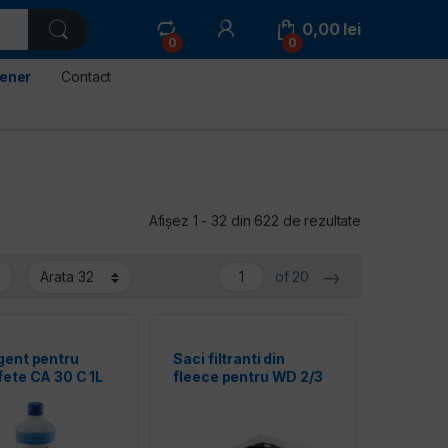
0,00
lei
0
0
tener
Contact
Sortat după p
Afișez 1 - 32 din 622 de rezultate
→
of 20
gent pentru
Saci filtranti din
fete CA 30 C 1L
fleece pentru WD 2/3
HER
Kärcher