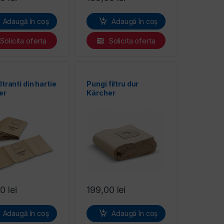
Adaugă în coș
Adaugă în coș
Solicita oferta
Solicita oferta
ltranti din hartie
Pungi filtru dur
er
Kärcher
00
lei
199,00
lei
Adaugă în coș
Adaugă în coș