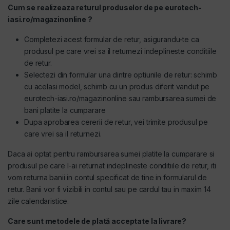
Cum se realizeaza returul produselor de pe eurotech-
iasi.ro/magazinonline ?
Completezi acest formular de retur, asigurandu-te ca
produsul pe care vrei sa il returnezi indeplineste conditiile
de retur.
Selectezi din formular una dintre optiunile de retur: schimb
cu acelasi model, schimb cu un produs diferit vandut pe
eurotech-iasi.ro/magazinonline sau rambursarea sumei de
bani platite la cumparare
Dupa aprobarea cererii de retur, vei trimite produsul pe
care vrei sa il returnezi.
Daca ai optat pentru rambursarea sumei platite la cumparare si
produsul pe care l-ai returnat indeplineste conditiile de retur, iti
vom returna banii in contul specificat de tine in formularul de
retur. Banii vor fi vizibili in contul sau pe cardul tau in maxim 14
zile calendaristice.
Care sunt metodele de plată acceptate la livrare?