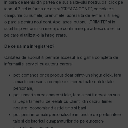
In bara de meniu din partea de sus a site-ului nostru, dai click pe
entilatoare
icon-ul 2 cel in forma de om si “CREAZA CONT”, completezi
campurile cu numele, prenumele, adresa ta de e-mail si iti alegi
o parola pentru noul cont. Apoi apesi butonul „TRIMITE” si in
scurt timp vei primi un mesaj de confirmare pe adresa de e-mail
pe care ai utilizat-o la inregistrare.
De ce sa ma inregistrez?
Calitatea de abonat iti permite accesul la o gama completa de
informatii si servicii cu ajutorul carora:
poti comanda orice produs doar printr-un singur click, fara
a mai fi necesar sa completezi mereu toate datele tale
personale;
poti urmari starea comenzii tale, fara a mai fi nevoit sa suni
la Departamentul de Relatii cu Clientii din cadrul firmei
noastre, economisind astfel timp si bani;
poti primi informatii personalizate in functie de preferintele
tale si de istoricul cumparaturilor de pe eurotech-
iasi.ro/magazinonline;