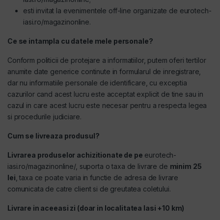
esti invitat la evenimentele off-line organizate de eurotech-
iasi.ro/magazinonline.
Ce se intampla cu datele mele personale?
Conform politicii de protejare a informatiilor, putem oferi tertilor
anumite date generice continute in formularul de inregistrare,
dar nu informatiile personale de identificare, cu exceptia
cazurilor cand acest lucru este acceptat explicit de tine sau in
cazul in care acest lucru este necesar pentru a respecta legea
si procedurile judiciare.
Cum se livreaza produsul?
Livrarea produselor achizitionate de pe
eurotech-
iasi.ro/magazinonline/
, suporta o taxa de livrare de
minim 25
lei
, taxa ce poate varia in functie de adresa de livrare
comunicata de catre client si de greutatea coletului.
Livrare in aceeasi zi (doar in localitatea Iasi +10 km)