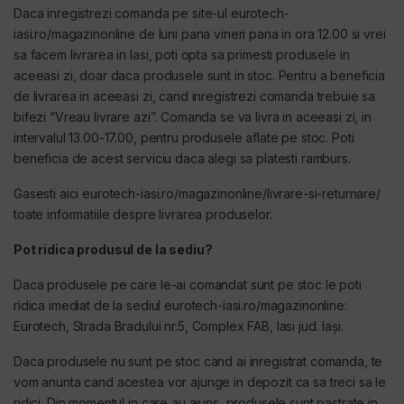
Daca inregistrezi comanda pe site-ul eurotech-
iasi.ro/magazinonline de luni pana vineri pana in ora 12.00 si vrei
sa facem livrarea in Iasi, poti opta sa primesti produsele in
aceeasi zi, doar daca produsele sunt in stoc. Pentru a beneficia
de livrarea in aceeasi zi, cand inregistrezi comanda trebuie sa
bifezi “Vreau livrare azi”. Comanda se va livra in aceeasi zi, in
intervalul 13.00-17.00, pentru produsele aflate pe stoc. Poti
beneficia de acest serviciu daca alegi sa platesti ramburs.
Gasesti aici
eurotech-iasi.ro/magazinonline/livrare-si-returnare/
toate informatiile despre livrarea produselor.
Pot ridica produsul de la sediu?
Daca produsele pe care le-ai comandat sunt pe stoc le poti
ridica imediat de la sediul eurotech-iasi.ro/magazinonline:
Eurotech, Strada Bradului nr.5, Complex FAB, Iasi jud. Iași.
Daca produsele nu sunt pe stoc cand ai inregistrat comanda, te
vom anunta cand acestea vor ajunge in depozit ca sa treci sa le
ridici. Din momentul in care au ajuns, produsele sunt pastrate in