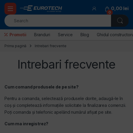
Skip to navigation
Skip to content
0,00
lei
0
Promotii
Branduri
Service
Blog
Ghidul constructoru
Prima pagină
Intrebari frecvente
Intrebari frecvente
Cum comand produsele de pe site?
Pentru a comanda, selectează produsele dorite, adaugă-le în
coș și completează informațiile solicitate la finalizarea comenzii.
Poți comanda și telefonic apelând numărul afișat pe site.
Cum ma inregistrez?