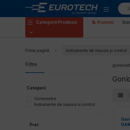
Skip to navigation
Skip to content
Categorii Produse
Promotii
Bra
Prima pagină
Instrumente de masura si control
Filtre
goniomet
Goni
Categorii
Goniometre
Instrumente de masura si control
Gon
GAM
Pret