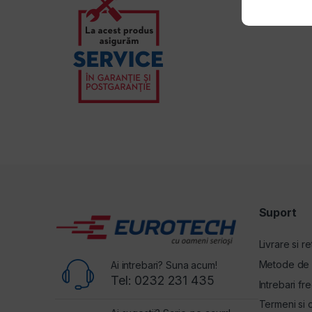
Suport
Livrare si re
Metode de 
Ai intrebari? Suna acum!
Tel: 0232 231 435
Intrebari fr
Termeni si c