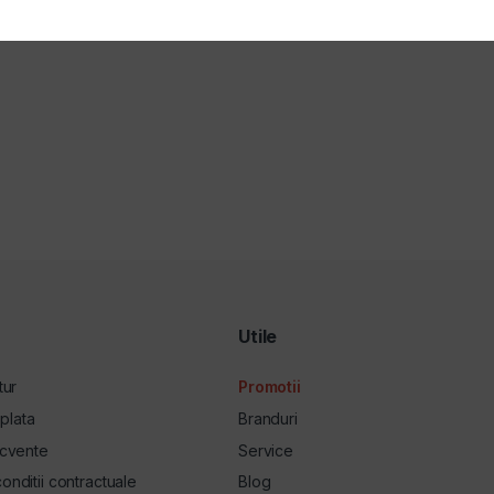
Utile
tur
Promotii
plata
Branduri
ecvente
Service
onditii contractuale
Blog