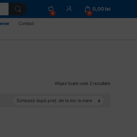
0,00
lei
0
0
tener
Contact
Sortat după p
Afișez toate cele 2 rezultate