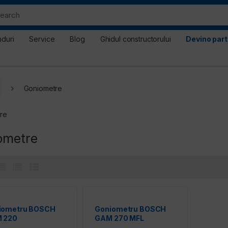
nduri
Service
Blog
Ghidul constructorului
Devino par
Goniometre
re
ometre
iometru BOSCH
Goniometru BOSCH
 220
GAM 270 MFL