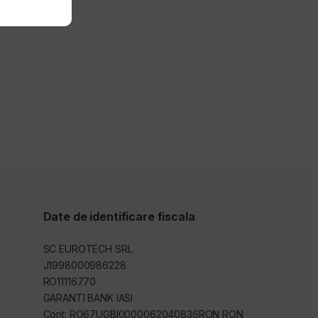
Date de identificare fiscala
SC EUROTECH SRL
J1998000986228
RO11116770
GARANTI BANK IASI
Cont: RO67UGBI0000062040836RON RON