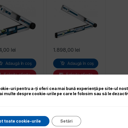
84,00
lei
1.898,00
lei
Adaugă în coș
Adaugă în coș
Solicita oferta
Solicita oferta
okie-uri pentru a-ți oferi cea mai bună experiență pe site-ul nos
ai multe despre cookie-urile pe care le folosim sau să le dezacti
Sortat după preț: de la mic la mare
ate cele 2 rezultate
t toate cookie-urile
Setări