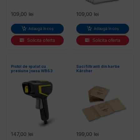
109,00
lei
109,00
lei
Adaugă în coș
Adaugă în coș
Solicita oferta
Solicita oferta
Pistol de spalat cu
Saci filtranti din hartie
presiune joasa WBS 3
Kärcher
Karcher
147,00
lei
199,00
lei