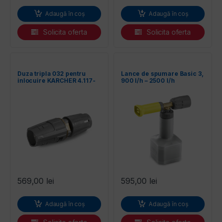
Adaugă în coș
Adaugă în coș
Solicita oferta
Solicita oferta
Duza tripla 032 pentru
Lance de spumare Basic 3,
inlocuire KARCHER 4.117-
900 l/h – 2500 l/h
027.0
KARCHER 4.112-055.0
569,00
lei
595,00
lei
Adaugă în coș
Adaugă în coș