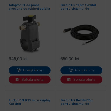
Adaptor TL de joasa
Furtun HP 11,5m flexibil
presiune cu robinet cu bila
pentru sistemul de
Karcher
curatare panouri
fotovoltaice iSolar
Karcher
645,00
lei
659,00
lei
Adaugă în coș
Adaugă în coș
Solicita oferta
Solicita oferta
Furtun DN 6 25 m cu cuplaj
Furtun HP flexibil 15m
Karcher
pentru sistemul de
curatare panouri
fotovoltaice iSolar