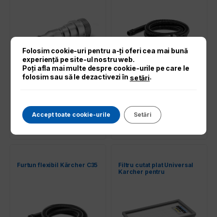
Folosim cookie-uri pentru a-ți oferi cea mai bună
experiență pe site-ul nostru web.
Poți afla mai multe despre cookie-urile pe care le
folosim sau să le dezactivezi în
.
setări
265,00
lei
277,00
lei
Adaugă în coș
Adaugă în coș
Accept toate cookie-urile
Setări
Solicita oferta
Solicita oferta
Furtun flexibil Kärcher C35
Filtru cutat plat Universal
Karcher pentru
aspiratoare umede și
uscate PES 6.907-662.0