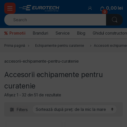
Skip to navigation
Skip to content
0,00
lei
0
Promotii
Branduri
Service
Blog
Ghidul constructoru
Prima pagină
Echipamente pentru curatenie
Accesorii echipamen
accesorii-echipamente-pentru-curatenie
Accesorii echipamente pentru
curatenie
Sortat după preț: de la mic la mare
Afișez 1 - 32 din 51 de rezultate
Filters