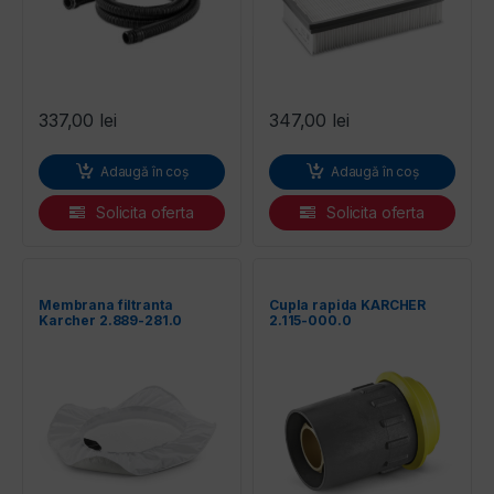
337,00
lei
347,00
lei
Adaugă în coș
Adaugă în coș
Solicita oferta
Solicita oferta
Membrana filtranta
Cupla rapida KARCHER
Karcher 2.889-281.0
2.115-000.0
pentru NT 30/1-NT 40/1-
NT 50/1