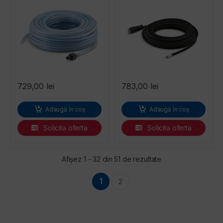
Karcher
729,00
lei
783,00
lei
Adaugă în coș
Adaugă în coș
Solicita oferta
Solicita oferta
Sortat după preț: d
Afișez 1 - 32 din 51 de rezultate
1
2