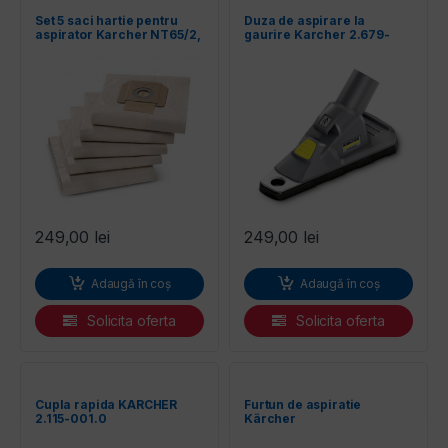
Set 5 saci hartie pentru
Duza de aspirare la
aspirator Karcher NT65/2,
gaurire Karcher 2.679-
3 straturi 6.904-285.0
000.0
249,00
lei
249,00
lei
Adaugă în coș
Adaugă în coș
Solicita oferta
Solicita oferta
Cupla rapida KARCHER
Furtun de aspiratie
2.115-001.0
Kärcher