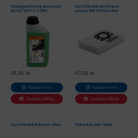
Detergent lichid universal
Saci filtranti din fleece
entilatoare
tip CU 100 1 L STIHL
pentru WD 2/3 Kärcher
35,00
lei
67,00
lei
Adaugă în coș
Adaugă în coș
Solicita oferta
Solicita oferta
Saci filtranti Kärcher Vlies
Filtru Kärcher Vlies