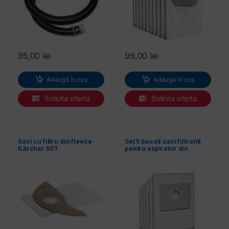
95,00
lei
99,00
lei
Adaugă în coș
Adaugă în coș
Solicita oferta
Solicita oferta
Saci cu filtru din fleece
Set 5 bucati saci filtranti
Kärcher 5ST
pentru aspirator din
material textil pentru
Karcher NT22