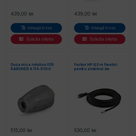
439,00
lei
439,00
lei
Adaugă în coș
Adaugă în coș
Solicita oferta
Solicita oferta
Duza mica rotativa 035
Furtun HP 8,5 m flexibil
KARCHER 4.114-019.0
pentru sistemul de
curatare panouri
fotovoltaice iSolar
Karcher
515,00
lei
530,00
lei