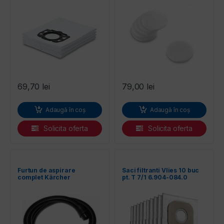
69,70
lei
79,00
lei
Adaugă în coș
Adaugă în coș
Solicita oferta
Solicita oferta
Furtun de aspirare
Saci filtranti Vlies 10 buc
complet Kärcher
pt. T 7/1 6.904-084.0