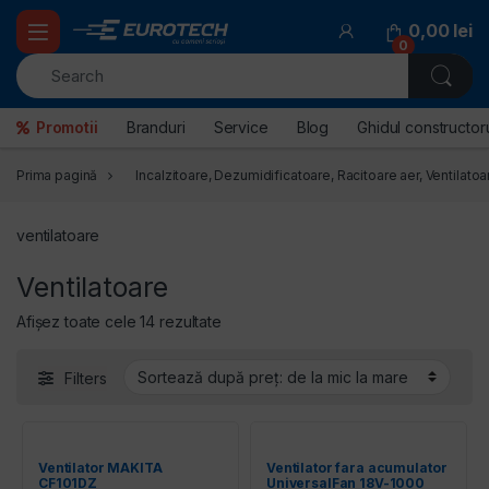
Skip to navigation
Skip to content
0,00
lei
0
Promotii
Branduri
Service
Blog
Ghidul constructoru
Prima pagină
Incalzitoare, Dezumidificatoare, Racitoare aer, Ventilatoa
ventilatoare
Ventilatoare
Sortat după preț: de la mic la mare
Afișez toate cele 14 rezultate
Filters
Ventilator MAKITA
Ventilator fara acumulator
CF101DZ
UniversalFan 18V-1000