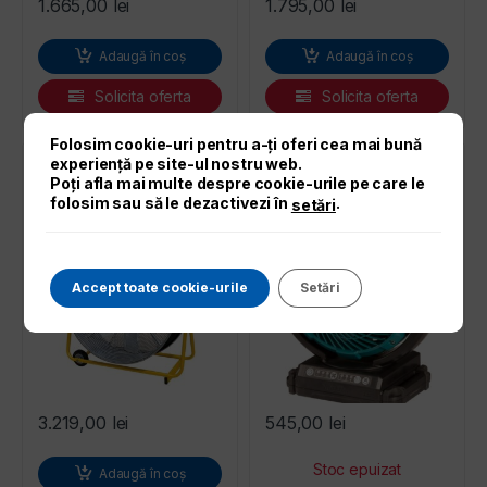
1.665,00
lei
1.795,00
lei
Adaugă în coș
Adaugă în coș
Solicita oferta
Solicita oferta
Folosim cookie-uri pentru a-ți oferi cea mai bună
experiență pe site-ul nostru web.
Poți afla mai multe despre cookie-urile pe care le
Ventilator industrial
Ventilator MAKITA
folosim sau să le dezactivezi în
.
MASTER DF 30 P
DCF102Z
setări
Accept toate cookie-urile
Setări
3.219,00
lei
545,00
lei
Adaugă în coș