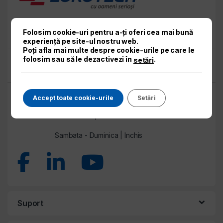
entilatoare
Ai intrebari? Suna acum!
Folosim cookie-uri pentru a-ți oferi cea mai bună
Tel: 0232 231 435
experiență pe site-ul nostru web.
Poți afla mai multe despre cookie-urile pe care le
Ai sugestii? Scrie-ne acum!
folosim sau să le dezactivezi în
.
setări
sales@eurotech-iasi.ro
PROGRAM DE LUCRU
Accept toate cookie-urile
Setări
Luni - Vineri | 8:00 - 17:00
Sambata - Duminica | Inchis
Suport