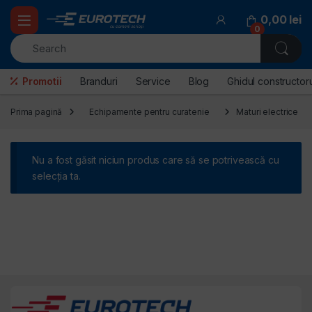
Skip to navigation
Skip to content
0,00
lei
0
Promotii
Branduri
Service
Blog
Ghidul constructoru
Prima pagină
Echipamente pentru curatenie
Maturi electrice
Nu a fost găsit niciun produs care să se potrivească cu
selecția ta.