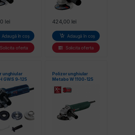
00
lei
424,00
lei
Adaugă în coș
Adaugă în coș
Solicita oferta
Solicita oferta
r unghiular
Polizor unghiular
H GWS 9-125
Metabo W 1100-125