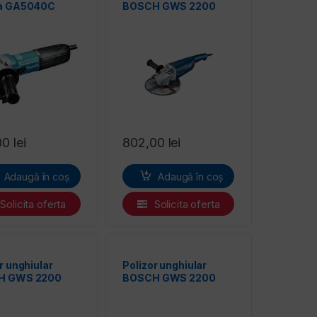
a GA5040C
BOSCH GWS 2200
00
lei
802,00
lei
Adaugă în coș
Adaugă în coș
Solicita oferta
Solicita oferta
r unghiular
Polizor unghiular
H GWS 2200
BOSCH GWS 2200
180 mm
180/180 mm