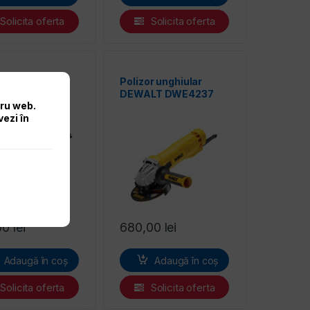
Solicita oferta
Solicita oferta
r unghiular
Polizor unghiular
a 9565CVR
DEWALT DWE4237
tru web.
vezi în
00
lei
680,00
lei
Adaugă în coș
Adaugă în coș
Solicita oferta
Solicita oferta