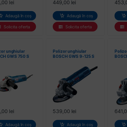
4,00
lei
449,00
lei
453,
Adaugă în coș
Adaugă în coș
Solicita oferta
Solicita oferta
zor unghiular
Polizor unghiular
Polizo
CH GWS 750 S
BOSCH GWS 9-125 S
BOSCH
4,00
lei
539,00
lei
641,
Adaugă în coș
Adaugă în coș