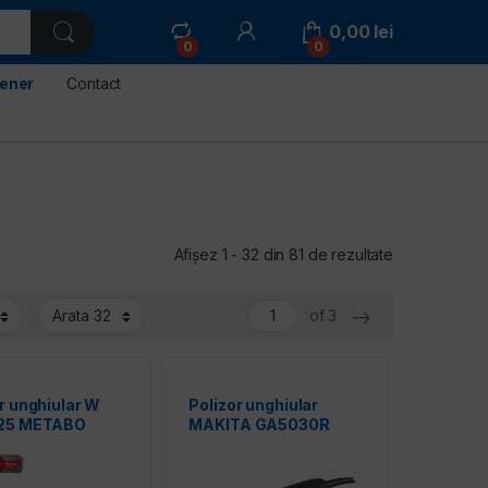
0,00
lei
0
0
tener
Contact
Sortat după p
Afișez 1 - 32 din 81 de rezultate
→
of 3
r unghiular W
Polizor unghiular
25 METABO
MAKITA GA5030R