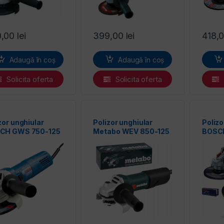
0,00
lei
399,00
lei
418,
Adaugă în coș
Adaugă în coș
Solicita oferta
Solicita oferta
zor unghiular
Polizor unghiular
Polizo
CH GWS 750-125
Metabo WEV 850-125
BOSC