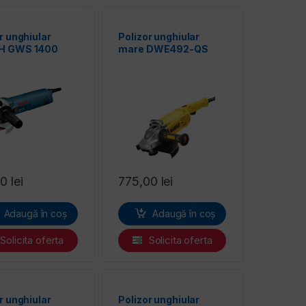
r unghiular
Polizor unghiular
H GWS 1400
mare DWE492-QS
DeWALT
00
lei
775,00
lei
Adaugă în coș
Adaugă în coș
Solicita oferta
Solicita oferta
r unghiular
Polizor unghiular