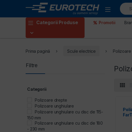
Skip to navigation
Skip to content
Categorii Produse
Promotii
Bra
Prima pagină
Scule electrice
Polizoare
Filtre
Poliz
Categorii
Polizoare drepte
Polizoare unghiulare
Poli
Polizoare unghiulare cu disc de 115-
Far
150 mm
Polizoare unghiulare cu disc de 180
- 230 mm