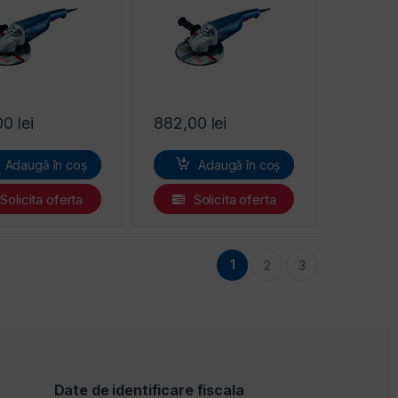
00
lei
882,00
lei
Adaugă în coș
Adaugă în coș
Solicita oferta
Solicita oferta
1
2
3
Date de identificare fiscala