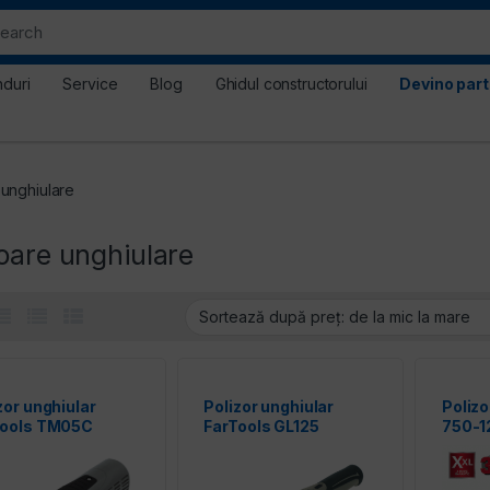
nduri
Service
Blog
Ghidul constructorului
Devino par
 unghiulare
oare unghiulare
zor unghiular
Polizor unghiular
Polizo
Tools TM05C
FarTools GL125
750-1