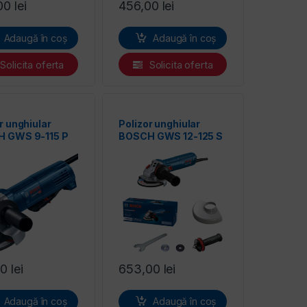
00
lei
456,00
lei
Adaugă în coș
Adaugă în coș
Solicita oferta
Solicita oferta
r unghiular
Polizor unghiular
 GWS 9-115 P
BOSCH GWS 12-125 S
00
lei
653,00
lei
Adaugă în coș
Adaugă în coș