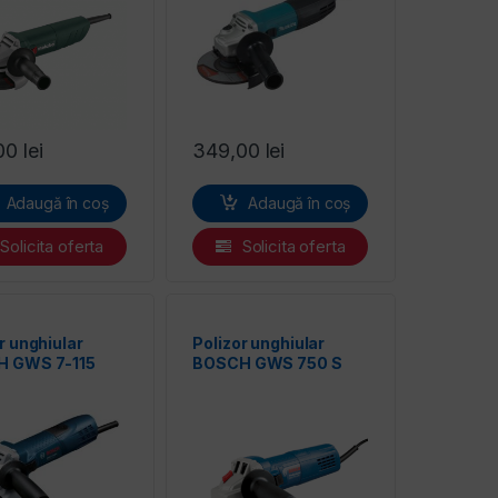
00
lei
349,00
lei
Adaugă în coș
Adaugă în coș
Solicita oferta
Solicita oferta
r unghiular
Polizor unghiular
 GWS 7-115
BOSCH GWS 750 S