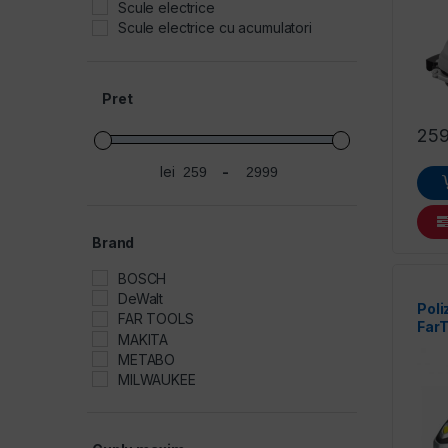
Scule electrice
ilatoare
Scule electrice cu acumulatori
Pret
25
lei
-
Preț minim
Preț maxim
Brand
BOSCH
DeWalt
Poli
FAR TOOLS
FarT
MAKITA
METABO
MILWAUKEE