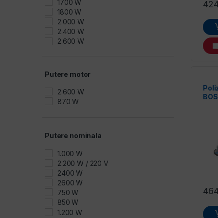
1700 W
42
1800 W
2.000 W
2.400 W
2.600 W
2200 W
720 W
950 W
Putere motor
1.100 W
Poli
1.400 W
2.600 W
BOS
1000 W
870 W
1100 W
1500 W
1550 W
Putere nominala
2.200 W
2400 J
1.000 W
2800 W
2.200 W / 220 V
750 W
2400 W
900 W
2600 W
46
750 W
850 W
1.200 W