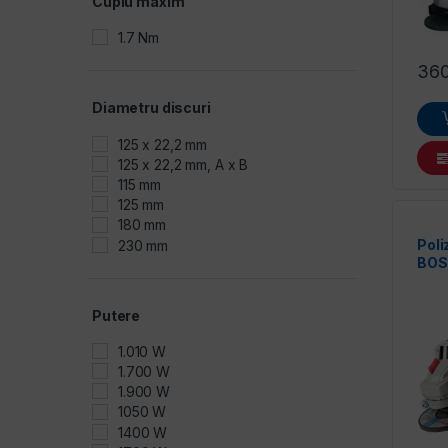
Cuplu maxim
1.7 Nm
36
Diametru discuri
125 x 22,2 mm
125 x 22,2 mm, A x B
115 mm
125 mm
180 mm
Poli
230 mm
BOS
Putere
1.010 W
1.700 W
1.900 W
1050 W
1400 W