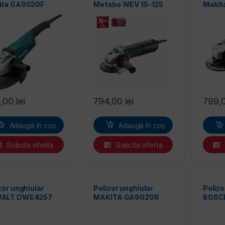
ita GA9020F
Metabo WEV 15-125
Makit
QUICK
5,00
lei
794,00
lei
799,
Adaugă în coș
Adaugă în coș
Solicita oferta
Solicita oferta
zor unghiular
Polizor unghiular
Polizo
ALT DWE4257
MAKITA GA9020R
BOSC
230/