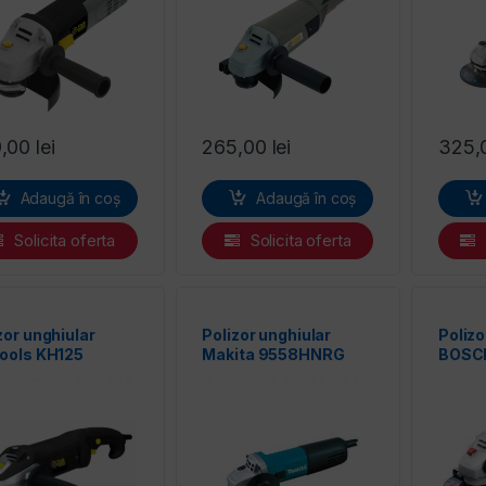
9,00
lei
265,00
lei
325,
Adaugă în coș
Adaugă în coș
Solicita oferta
Solicita oferta
zor unghiular
Polizor unghiular
Polizo
ools KH125
Makita 9558HNRG
BOSCH