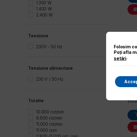
1.300 W
1.400 W
2.400 W
800 W
910 W
Tensiune
Poli
Met
230V - 50 Hz
Folosim co
QUI
Poți afla m
.
setări
Tensiune alimentare
230 V / 50 Hz
Accep
66
Turatie
10.000 rot/min
6.600 rot/min
11.000 rot/min
11.000 rpm
2.800-11.000 rot / min