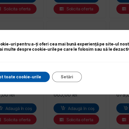
Solicita oferta
Solicita oferta
zor unghiular
Polizor unghiular
Polizo
abo WEV 11-125
MAKITA GA9020
Makit
okie-uri pentru a-ți oferi cea mai bună experiență pe site-ul nos
CK
ai multe despre cookie-urile pe care le folosim sau să le dezacti
t toate cookie-urile
Setări
2,00
lei
665,00
lei
679,
Adaugă în coș
Adaugă în coș
Solicita oferta
Solicita oferta