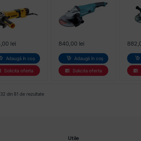
5,00
lei
840,00
lei
882,
Adaugă în coș
Adaugă în coș
Solicita oferta
Solicita oferta
Sortat după preț: de la mic la mare
- 32 din 81 de rezultate
Utile