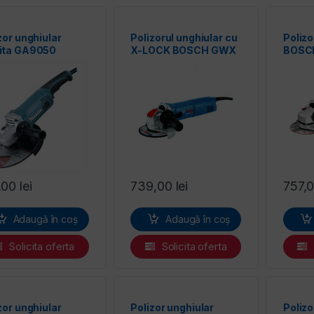
zor unghiular
Polizorul unghiular cu
Polizo
ita GA9050
X-LOCK BOSCH GWX
BOSC
9-125 S Professional
,00
lei
739,00
lei
757,
Adaugă în coș
Adaugă în coș
Solicita oferta
Solicita oferta
zor unghiular
Polizor unghiular
Polizo