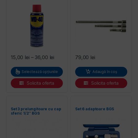
entilatoare
Interval de prețuri: 15,00 lei până la 
15,00
lei
–
36,00
lei
79,00
lei
Acest produs are mai multe variații. Opțiunile pot fi alese în pagi
Selectează opțiunile
Adaugă în coș
Solicita oferta
Solicita oferta
Set 3 prelungitoare cu cap
Set 6 adaptoare BGS
sferic 1/2″ BGS