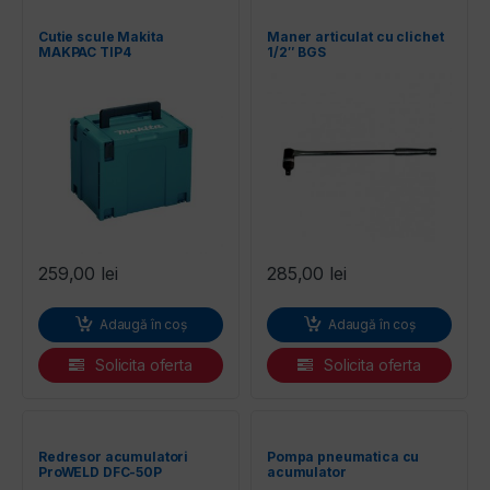
Cutie scule Makita
Maner articulat cu clichet
MAKPAC TIP4
1/2″ BGS
259,00
lei
285,00
lei
Adaugă în coș
Adaugă în coș
Solicita oferta
Solicita oferta
Redresor acumulatori
Pompa pneumatica cu
ProWELD DFC-50P
acumulator
BOSCH EasyPump