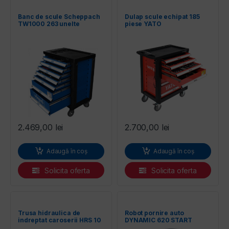
Banc de scule Scheppach
Dulap scule echipat 185
TW1000 263 unelte
piese YATO
2.469,00
lei
2.700,00
lei
Adaugă în coș
Adaugă în coș
Solicita oferta
Solicita oferta
Trusa hidraulica de
Robot pornire auto
indreptat caroserii HRS 10
DYNAMIC 620 START
tone RODCRAFT
TELWIN