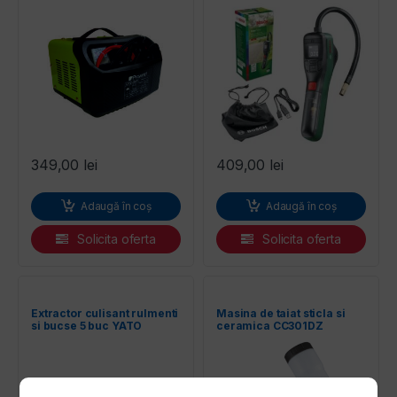
349,00
lei
409,00
lei
Adaugă în coș
Adaugă în coș
Solicita oferta
Solicita oferta
Extractor culisant rulmenti
Masina de taiat sticla si
si bucse 5 buc YATO
ceramica CC301DZ
MAKITA CXT 12Vmax, 85
mm, fara acumulatori