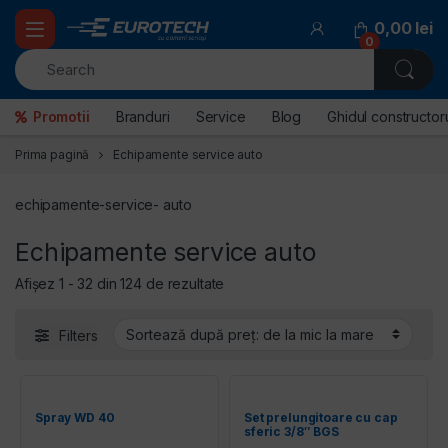
Skip to navigation
Skip to content
0,00
lei
0
Promotii
Branduri
Service
Blog
Ghidul constructoru
Prima pagină
Echipamente service auto
echipamente-service- auto
Echipamente service auto
Sortat după preț: de la mic la mare
Afișez 1 - 32 din 124 de rezultate
Filters
Spray WD 40
Set prelungitoare cu cap
sferic 3/8″ BGS