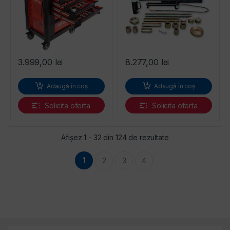
3.999,00
lei
8.277,00
lei
Adaugă în coș
Adaugă în coș
Solicita oferta
Solicita oferta
Sortat după preț: 
Afișez 1 - 32 din 124 de rezultate
1
2
3
4