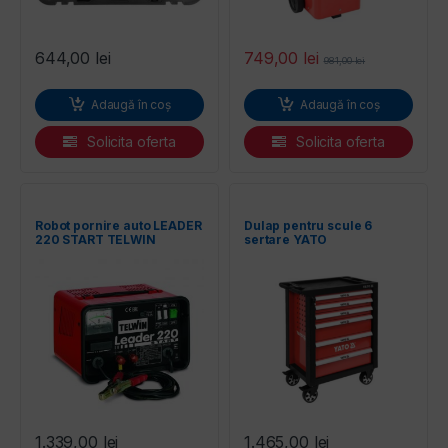
644,00
lei
749,00
lei
981,00
lei
Adaugă în coș
Adaugă în coș
Solicita oferta
Solicita oferta
Robot pornire auto LEADER
Dulap pentru scule 6
220 START TELWIN
sertare YATO
1.339,00
lei
1.465,00
lei