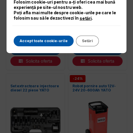
Folosim cookie-uri pentru a-ți oferi cea mai bună
experiență pe site-ul nostru web.
Poți afla mai multe despre cookie-urile pe care le
folosim sau să le dezactivezi în
.
setări
535,00
lei
619,00
lei
Accept toate cookie-urile
Setări
Adaugă în coș
Adaugă în coș
Solicita oferta
Solicita oferta
-24%
Set extractoare injectoare
Robot pornire auto 12V-
diesel 22 piese YATO
24V 20-600Ah YATO