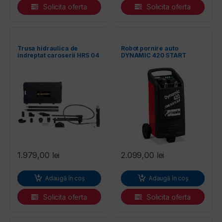
Solicita oferta
Solicita oferta
Trusa hidraulica de
Robot pornire auto
indreptat caroserii HRS 04
DYNAMIC 420 START
tone RODCRAFT
TELWIN
1.979,00
lei
2.099,00
lei
Adaugă în coș
Adaugă în coș
Solicita oferta
Solicita oferta