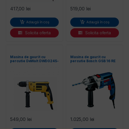
417,00
lei
519,00
lei
Adaugă în coș
Adaugă în coș
Solicita oferta
Solicita oferta
Masina de gaurit cu
Masina de gaurit cu
percutie DeWalt DWD024S-
percutie Bosch GSB 16 RE
QS
549,00
lei
1.025,00
lei