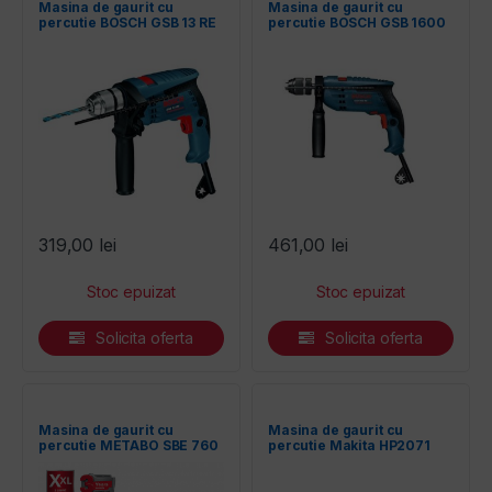
Masina de gaurit cu
Masina de gaurit cu
percutie BOSCH GSB 13 RE
percutie BOSCH GSB 1600
RE
319,00
lei
461,00
lei
Solicita oferta
Solicita oferta
Masina de gaurit cu
Masina de gaurit cu
percutie METABO SBE 760
percutie Makita HP2071