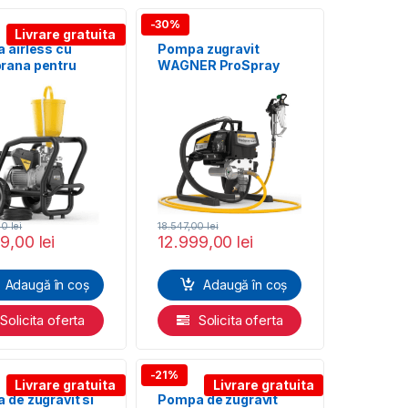
-30%
Livrare gratuita
 airless cu
Pompa zugravit
ana pentru
WAGNER ProSpray
olatii si
3.21 Airless
tari WAGNER
Spraypack HEA
Finish23CR
00
lei
18.547,00
lei
99,00
lei
12.999,00
lei
Adaugă în coș
Adaugă în coș
Solicita oferta
Solicita oferta
-21%
Livrare gratuita
Livrare gratuita
 de zugravit si
Pompa de zugravit