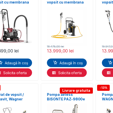
sit cu membrana
vopsit cu membrana
vopsi
n Elite 3100
WAGNER SuperFinish
WAGNE
23 Plus HEA
AirCo
spraypack
Spray
18.479,00
lei
19.547,
699,00
lei
13.999,00
lei
13.9
Adaugă în coș
Adaugă în coș
Solicita oferta
Solicita oferta
-13%
Livrare gratuita
at de vopsit /
Pompa airless
Pompa
avit, Wagner
BISONTE PAZ-9800e
WAGN
pray 3.25, 1100 W
3.29 A
Spray