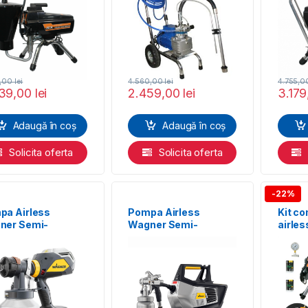
4,00
lei
4.560,00
lei
4.755,
39,00
lei
2.459,00
lei
3.17
Adaugă în coș
Adaugă în coș
Solicita oferta
Solicita oferta
-22%
pa Airless
Pompa Airless
Kit c
ner Semi-
Wagner Semi-
airle
esionale
Profesionale
20X pe
shControl 4000
FineCoat 9700 L
vopsi