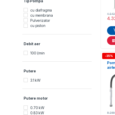
Tip Pompa
cu diafragma
4.54
cu membrana
4.3
Pulverizator
cu piston
Debit aer
100 l/min
-35%
Pomp
airl
Putere
Supe
HEA
3.1 kW
Putere motor
0.70 kW
0.83 kW
8.29