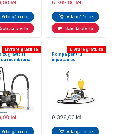
9,00
lei
6.399,00
lei
Adaugă în coș
Adaugă în coș
Solicita oferta
Solicita oferta
Livrare gratuita
Livrare gratuita
 zugravit si
Pompa pentru
t cu membrana
injectari cu
R SuperFinish
membrana WAGNER
O Cart
SuperFinish 23i Cart
00
lei
9,00
lei
9.329,00
lei
Adaugă în coș
Adaugă în coș