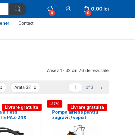
0,00
lei
0
0
tener
Contact
Sortat după p
Afișez 1 - 32 din 76 de rezultate
→
of 3
-37%
Livrare gratuita
Livrare gratuita
 airless
Pompa airless pentru
TE PAZ-24X
zugravit / vopsit
BISONTE PAZ-28X