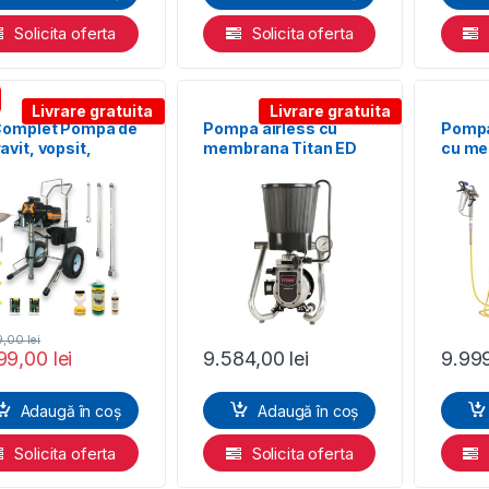
Solicita oferta
Solicita oferta
Livrare gratuita
Livrare gratuita
 Complet Pompa de
Pompa airless cu
Pompa
avit, vopsit,
membrana Titan ED
cu m
ess Bisonte, PAZ
665 Plus
WAGNE
 debit 3.2 l/min,
23 Sel
iston
9,00
lei
99,00
lei
9.584,00
lei
9.99
Adaugă în coș
Adaugă în coș
Solicita oferta
Solicita oferta