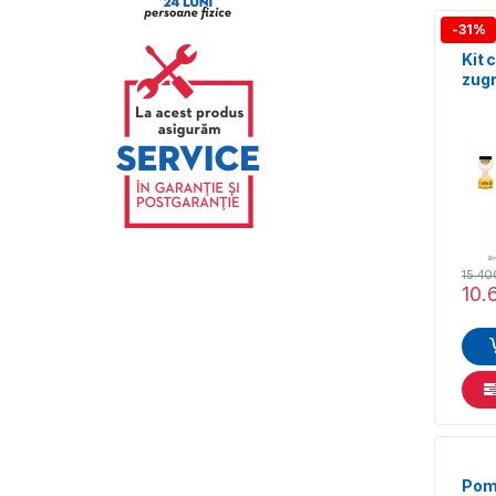
2,1 l/min
-31%
2.8 l/min
Kit
3.2 l/min
zugr
Wagn
23 
15.4
10.
Pomp