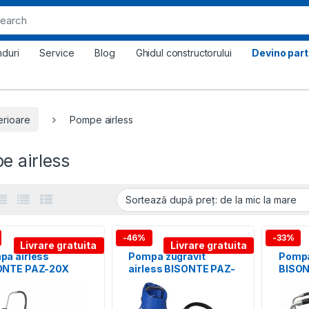
nduri
Service
Blog
Ghidul constructorului
Devino par
erioare
Pompe airless
e airless
-46%
-33%
Livrare gratuita
Livrare gratuita
pa airless
Pompa zugravit
Pompa
ONTE PAZ-20X
airless BISONTE PAZ-
BISON
ru zugravit si
6860E
it