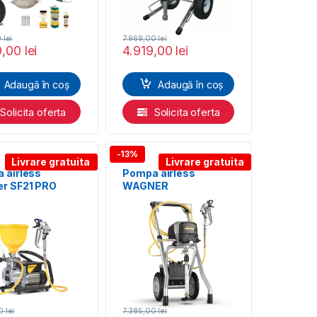
0
lei
7.969,00
lei
9,00
lei
4.919,00
lei
Adaugă în coș
Adaugă în coș
Solicita oferta
Solicita oferta
-13%
Livrare gratuita
Livrare gratuita
 airless
Pompa airless
r SF21 PRO
WAGNER
er SprayPack
PowerPainter 90
ar
Extra HEA Spraypack-
CART
00
lei
7.385,00
lei