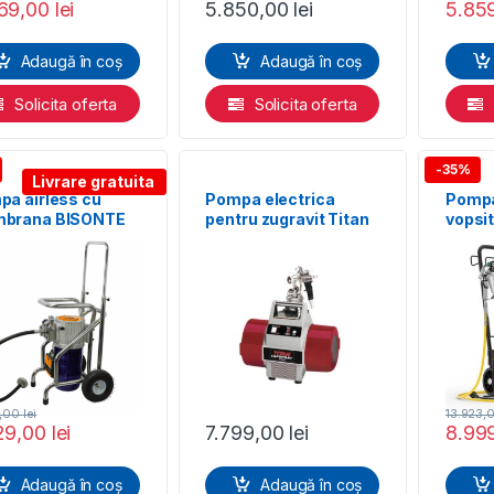
69,00
lei
5.850,00
lei
5.85
Adaugă în coș
Adaugă în coș
Solicita oferta
Solicita oferta
-35%
Livrare gratuita
a airless cu
Pompa electrica
Pompa
brana BISONTE
pentru zugravit Titan
vopsi
-7000/2
Capspray 8500
WAGNE
23 PR
9,00
lei
13.923,
29,00
lei
7.799,00
lei
8.99
Adaugă în coș
Adaugă în coș