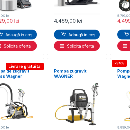
3,00
lei
5.797,0
29,00
lei
4.469,00
lei
4.49
Adaugă în coș
Adaugă în coș
Solicita oferta
Solicita oferta
-34%
Livrare gratuita
a de zugravit
Pompa zugravit
Pompa
ess Wagner
WAGNER
Wagne
rFinish 21 PRO
PowerPainter 90
Lacqu
 SprayPack
Extra HEA Spraypack
207 b
skid
9,00
lei
8.859,