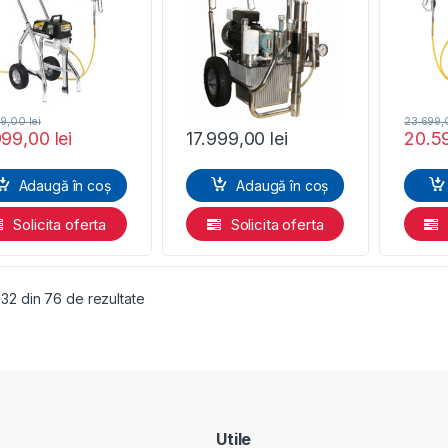
89,00
lei
23.699
999,00
lei
17.999,00
lei
20.5
Adaugă în coș
Adaugă în coș
Solicita oferta
Solicita oferta
Sortat după preț: de la mic la mare
- 32 din 76 de rezultate
Utile