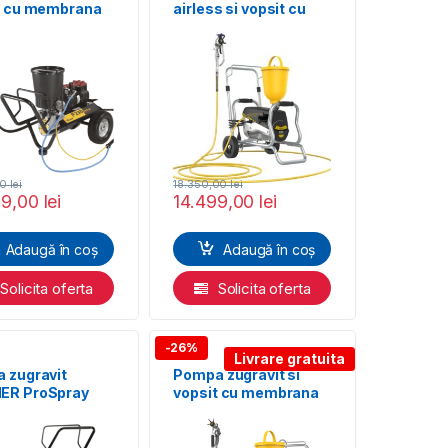
t cu membrana
airless si vopsit cu
R Finish 230
membrana Wagner
at Compact
SuperFinish WAGNER
pack
23 Plus Enamel
Spraypack
00
lei
18.350,00
lei
99,00
lei
14.499,00
lei
Adaugă în coș
Adaugă în coș
Solicita oferta
Solicita oferta
-26%
Livrare gratuita
 zugravit
Pompa zugravit si
ER ProSpray
vopsit cu membrana
irless
SuperFinish 23 Plus
pack
AirCoat – cart, debit
material 2,6 l/min.,