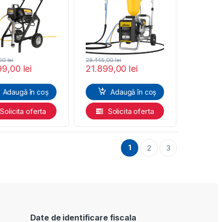
motor electric 1,3 kW
,00
lei
29.445,00
lei
99,00
lei
21.899,00
lei
Adaugă în coș
Adaugă în coș
Solicita oferta
Solicita oferta
1
2
3
Date de identificare fiscala