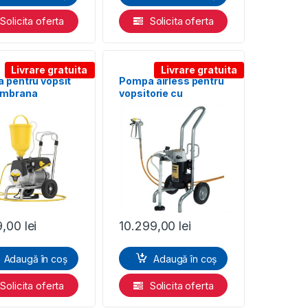
Solicita oferta
Solicita oferta
Livrare gratuita
Livrare gratuita
 pentru vopsit
Pompa airless pentru
embrana
vopsitorie cu
R SuperFinish
membrana WAGNER
ect Basic cart
Finish 230 Enamel
Spraypack
9,00
lei
10.299,00
lei
Adaugă în coș
Adaugă în coș
Solicita oferta
Solicita oferta