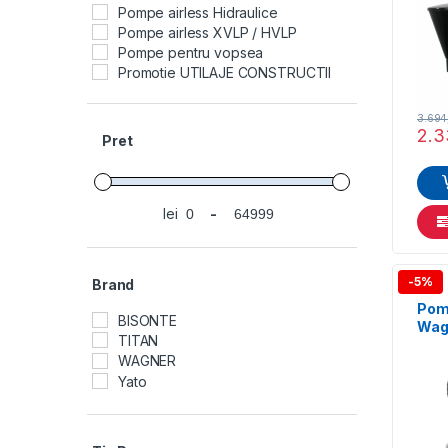
Pompe airless Hidraulice
ilatoare
Pompe airless XVLP / HVLP
Pompe pentru vopsea
Promotie UTILAJE CONSTRUCTII
Sisteme de pompare si finisaje
interioare
3.69
2.3
Pret
lei
-
Preț minim
Preț maxim
-5%
Brand
Pom
BISONTE
Wag
TITAN
Prof
WAGNER
Fini
Yato