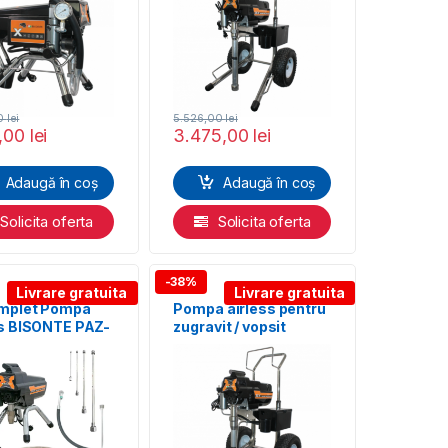
00
lei
5.526,00
lei
9,00
lei
3.475,00
lei
Adaugă în coș
Adaugă în coș
Solicita oferta
Solicita oferta
-38%
Livrare gratuita
Livrare gratuita
omplet Pompa
Pompa airless pentru
ss BISONTE PAZ-
zugravit / vopsit
ntru zugravit si
BISONTE PAZ-32X
t