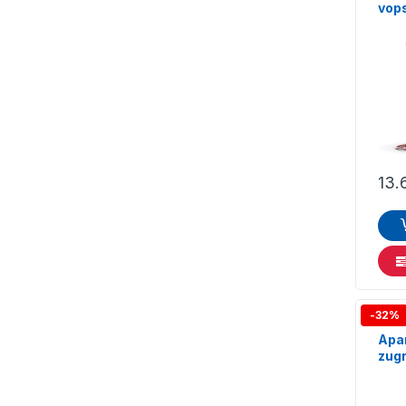
vop
Tita
13.
-32%
Apar
zugr
ProS