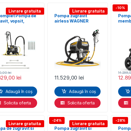
-10%
Livrare gratuita
Livrare gratuita
 complet Pompa de
Pompa zugravit
Pompa
avit, vopsit,
airless WAGNER
membr
er, SuperFinish
ProSpray 3.20 HEA
hidroiz
PRO HEA
Spraypack skid
injec
Super
00,00
lei
14.299,
629,00
lei
11.529,00
lei
12.8
Adaugă în coș
Adaugă în coș
Solicita oferta
Solicita oferta
-24%
-28%
Livrare gratuita
Livrare gratuita
a de zugravit si
Pompa zugravit si
Pompa