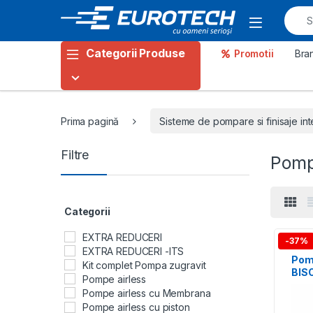
Skip to navigation
Skip to content
Categorii Produse
Promotii
Bra
Prima pagină
Sisteme de pompare si finisaje int
Filtre
Pomp
Categorii
EXTRA REDUCERI
-37%
EXTRA REDUCERI -ITS
Pom
Kit complet Pompa zugravit
BIS
Pompe airless
pent
Pompe airless cu Membrana
vops
Pompe airless cu piston