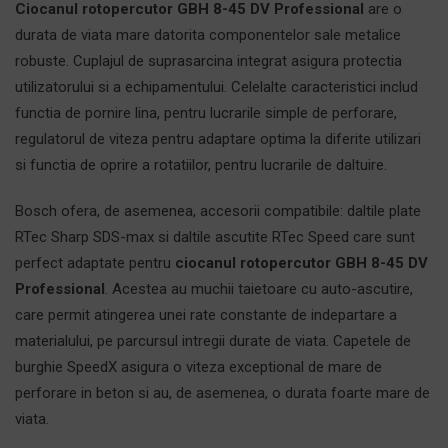
Ciocanul rotopercutor GBH 8-45 DV Professional
are o
durata de viata mare datorita componentelor sale metalice
robuste. Cuplajul de suprasarcina integrat asigura protectia
utilizatorului si a echipamentului. Celelalte caracteristici includ
functia de pornire lina, pentru lucrarile simple de perforare,
regulatorul de viteza pentru adaptare optima la diferite utilizari
si functia de oprire a rotatiilor, pentru lucrarile de daltuire.
Bosch ofera, de asemenea, accesorii compatibile: daltile plate
RTec Sharp SDS-max si daltile ascutite RTec Speed care sunt
perfect adaptate pentru
ciocanul rotopercutor GBH 8-45 DV
Professional
. Acestea au muchii taietoare cu auto-ascutire,
care permit atingerea unei rate constante de indepartare a
materialului, pe parcursul intregii durate de viata. Capetele de
burghie SpeedX asigura o viteza exceptional de mare de
perforare in beton si au, de asemenea, o durata foarte mare de
viata.