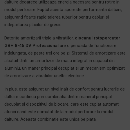
daltuire deoarece utilizeaza energia necesara pentru rotire in
modul perforare. Faptul acesta sporeste performanta daltuirii,
asigurand foarte rapid taierea tuburilor pentru cabluri si
indepartarea placilor de gresie.
Datorita amortizarii triple a vibratiilor,
ciocanul rotopercutor
GBH 8-45 DV Professional
are o perioada de functionare
indelungata, de peste trei ore pe zi. Sistemul de amortizare este
alcatuit dintr-un amortizor de masa integrat in capacul din
aluminiu, un maner principal decuplat si un mecanism optimizat
de amortizare a vibratiilor uneltei electrice.
In plus, este asigurat un nivel inalt de confort pentru lucrarile de
daltuire continua prin combinatia dintre manerul principal
decuplat si dispozitivul de blocare, care este cuplat automat
atunci cand este comutat de la modul perforare la modul
daltuire. Aceasta combinatie este unica pe piata.