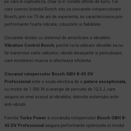
pe care le exploateza, chiar si in conditii dificile de lucru. Cei
care cunosc brandul Bosch stiu ca
ciocanele rotopercutoare
Bosch
, prin cei 75 de ani de experienta, se caracterizeaza prin
performante foarte ridicate, robustete si fiabilitate.
Ciocanele dotate cu sistemul de amortizare a vibratiilor:
Vibration Control Bosch
, permit ca la utilizare vibratiile sa nu
fie transmise catre utilizator, vibratii deranjante si periculoase,
care incetinesc munca si afecteaza eficienta.
Ciocanul rotopercutor Bosch GBH 8-45 DV
Professional
este o scula electrica de o
putere exceptionala
,
cu motor de 1.500 W si energie de percutie de 12,5 J, care
asigura un nivel scazut al vibratiilor, datorita sistemului activ
anti-vibratii.
Functia
Turbo Power
a ciocanului rotopercutor
Bosch GBH 8-
45 DV Professional
asigura performante optimizate in modul