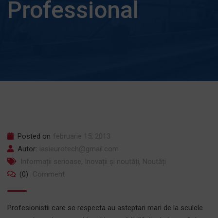
Professional
Posted on
februarie 15, 2013
Autor:
iasieurotech@gmail.com
Informații serioase
,
Inovații și noutăți
,
Noutăți
(0)
Comment
Profesionistii care se respecta au asteptari mari de la sculele