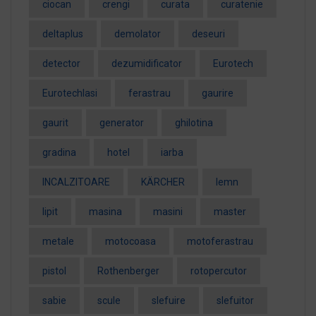
ciocan
crengi
curata
curatenie
deltaplus
demolator
deseuri
detector
dezumidificator
Eurotech
EurotechIasi
ferastrau
gaurire
gaurit
generator
ghilotina
gradina
hotel
iarba
INCALZITOARE
KÄRCHER
lemn
lipit
masina
masini
master
metale
motocoasa
motoferastrau
pistol
Rothenberger
rotopercutor
sabie
scule
slefuire
slefuitor