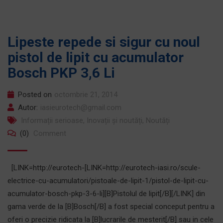
Lipeste repede si sigur cu noul
pistol de lipit cu acumulator
Bosch PKP 3,6 Li
Posted on
octombrie 21, 2014
Autor:
iasieurotech@gmail.com
Informații serioase
,
Inovații și noutăți
,
Noutăți
(0)
Comment
[LINK=http://eurotech-[LINK=http://eurotech-iasi.ro/scule-
electrice-cu-acumulatori/pistoale-de-lipit-1/pistol-de-lipit-cu-
acumulator-bosch-pkp-3-6-li][B]Pistolul de lipit[/B][/LINK] din
gama verde de la [B]Bosch[/B] a fost special conceput pentru a
oferi o precizie ridicata la [B]lucrarile de mesterit[/B] sau in cele