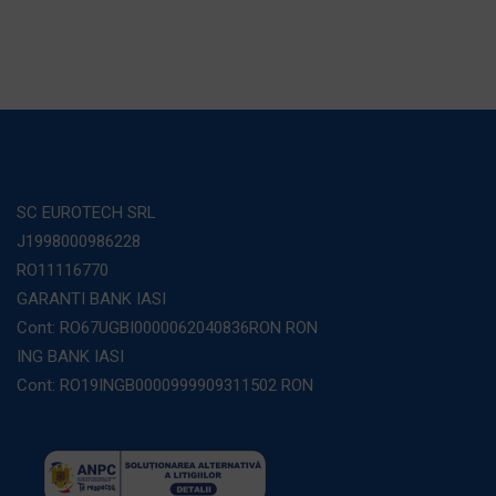
SC EUROTECH SRL
J1998000986228
RO11116770
GARANTI BANK IASI
Cont: RO67UGBI0000062040836RON RON
ING BANK IASI
Cont: RO19INGB0000999909311502 RON