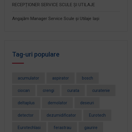
RECEPȚIONER SERVICE SCULE ȘI UTILAJE
Angajăm Manager Service Scule și Utilaje Iași
Tag-uri populare
acumulator
aspirator
bosch
ciocan
crengi
curata
curatenie
deltaplus
demolator
deseuri
detector
dezumidificator
Eurotech
EurotechIasi
ferastrau
gaurire