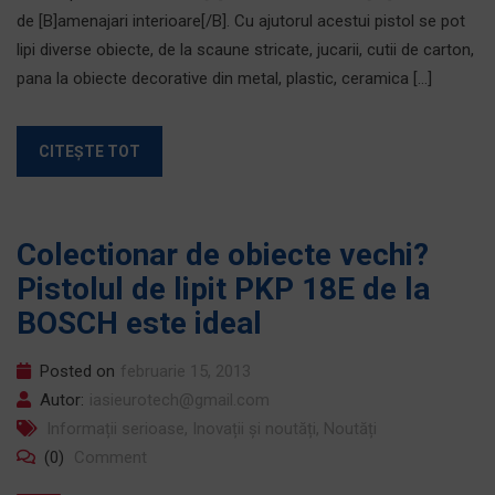
de [B]amenajari interioare[/B]. Cu ajutorul acestui pistol se pot
lipi diverse obiecte, de la scaune stricate, jucarii, cutii de carton,
pana la obiecte decorative din metal, plastic, ceramica […]
CITEȘTE TOT
Colectionar de obiecte vechi?
Pistolul de lipit PKP 18E de la
BOSCH este ideal
Posted on
februarie 15, 2013
Autor:
iasieurotech@gmail.com
Informații serioase
,
Inovații și noutăți
,
Noutăți
(0)
Comment