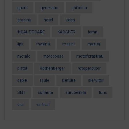
gaurit
generator
ghilotina
gradina
hotel
iarba
INCALZITOARE
KÄRCHER
lemn
lipit
masina
masini
master
metale
motocoasa
motoferastrau
pistol
Rothenberger
rotopercutor
sabie
scule
slefuire
slefuitor
Stihl
suflanta
surubelnita
tuns
ulei
vertical