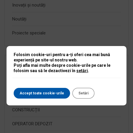
Inovații și noutăți
Noutăți
Proiecte speciale
Folosim cookie-uri pentru a-ți oferi cea mai bună
experiență pe site-ul nostru web.
Poți afla mai multe despre cookie-urile pe care le
Articole recente
folosim sau să le dezactivezi în
setări
.
TEHNICIAN SERVICE MOTOARE TERMICE 2 SI 4 TIMPI
Accept toate cookie-urile
Setări
AGENT VÂNZĂRI TEREN SCULE ȘI UTILAJE
CONSTRUCȚII
OPERATOR DEPOZIT