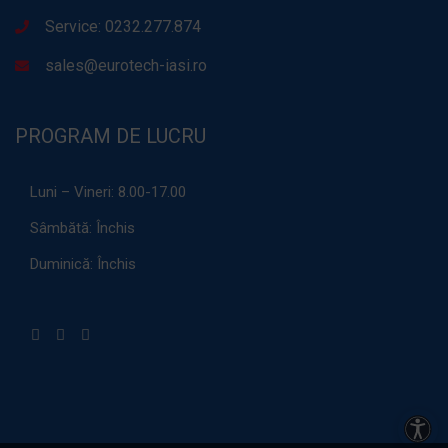
Service: 0232.277.874
sales@eurotech-iasi.ro
PROGRAM DE LUCRU
Luni – Vineri:
8.00-17.00
Sâmbătă:
Închis
Duminică:
Închis
Acces