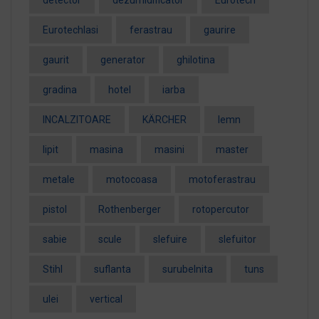
detector
dezumidificator
Eurotech
EurotechIasi
ferastrau
gaurire
gaurit
generator
ghilotina
gradina
hotel
iarba
INCALZITOARE
KÄRCHER
lemn
lipit
masina
masini
master
metale
motocoasa
motoferastrau
pistol
Rothenberger
rotopercutor
sabie
scule
slefuire
slefuitor
Stihl
suflanta
surubelnita
tuns
ulei
vertical