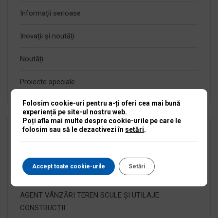
Informații serioase
Inovații și noutăți
Noutăți
Proiecte speciale
Folosim cookie-uri pentru a-ți oferi cea mai bună
experiență pe site-ul nostru web.
Poți afla mai multe despre cookie-urile pe care le
folosim sau să le dezactivezi în
setări
.
Articole recente
Accept toate cookie-urile
Setări
TEHNICIAN SERVICE MOTOARE TERMICE 2 SI 4 TIMPI
AGENT VÂNZĂRI TEREN SCULE ȘI UTILAJE
CONSTRUCȚII