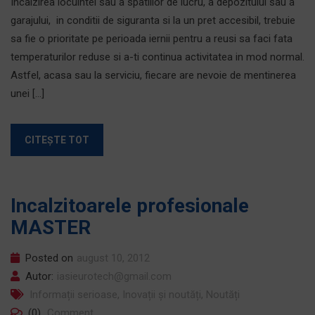
Incalzirea locuintei sau a spatiilor de lucru, a depozitului sau a
garajului, in conditii de siguranta si la un pret accesibil, trebuie
sa fie o prioritate pe perioada iernii pentru a reusi sa faci fata
temperaturilor reduse si a-ti continua activitatea in mod normal.
Astfel, acasa sau la serviciu, fiecare are nevoie de mentinerea
unei […]
CITEȘTE TOT
Incalzitoarele profesionale
MASTER
Posted on
august 10, 2012
Autor:
iasieurotech@gmail.com
Informații serioase
,
Inovații și noutăți
,
Noutăți
(0)
Comment