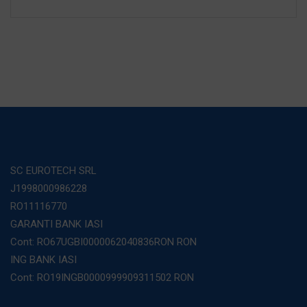
SC EUROTECH SRL
J1998000986228
RO11116770
GARANTI BANK IASI
Cont: RO67UGBI0000062040836RON RON
ING BANK IASI
Cont: RO19INGB0000999909311502 RON