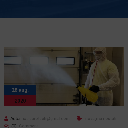
28 aug.
2020
Autor:
iasieurotech@gmail.com
Inovații și noutăți
(0)
Comment