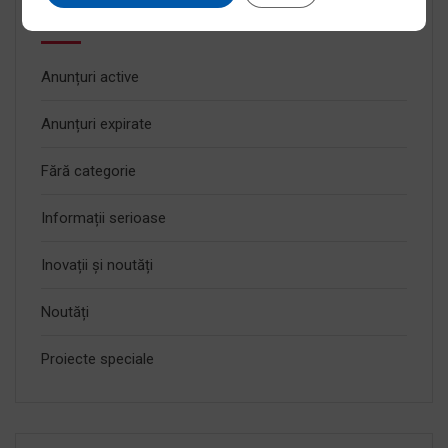
Categorii
Anunțuri active
Anunțuri expirate
Fără categorie
Informații serioase
Inovații și noutăți
Noutăți
Proiecte speciale