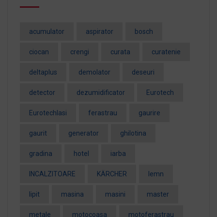
acumulator
aspirator
bosch
ciocan
crengi
curata
curatenie
deltaplus
demolator
deseuri
detector
dezumidificator
Eurotech
EurotechIasi
ferastrau
gaurire
gaurit
generator
ghilotina
gradina
hotel
iarba
INCALZITOARE
KÄRCHER
lemn
lipit
masina
masini
master
metale
motocoasa
motoferastrau