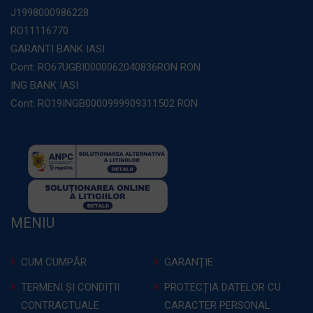
J1998000986228
RO11116770
GARANTI BANK IASI
Cont: RO67UGBI0000062040836RON RON
ING BANK IASI
Cont: RO19INGB0000999909311502 RON
MENIU
CUM CUMPĂR
GARANȚIE
TERMENI ȘI CONDIȚII
PROTECȚIA DATELOR CU
CONTRACTUALE
CARACTER PERSONAL