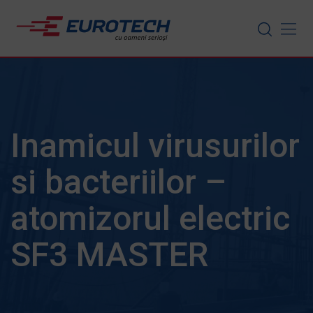
Skip
to
content
Inamicul virusurilor
si bacteriilor –
atomizorul electric
SF3 MASTER