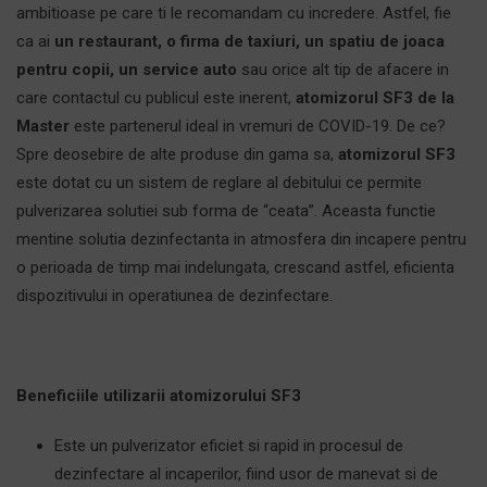
ambitioase pe care ti le recomandam cu incredere. Astfel, fie
ca ai
un restaurant, o firma de taxiuri, un spatiu de joaca
pentru copii, un service auto
sau orice alt tip de afacere in
care contactul cu publicul este inerent,
atomizorul SF3 de la
Master
este partenerul ideal in vremuri de COVID-19. De ce?
Spre deosebire de alte produse din gama sa,
atomizorul SF3
este dotat cu un sistem de reglare al debitului ce permite
pulverizarea solutiei sub forma de “ceata”. Aceasta functie
mentine solutia dezinfectanta in atmosfera din incapere pentru
o perioada de timp mai indelungata, crescand astfel, eficienta
dispozitivului in operatiunea de dezinfectare.
Beneficiile utilizarii atomizorului SF3
Este un pulverizator eficiet si rapid in procesul de
dezinfectare al incaperilor, fiind usor de manevat si de