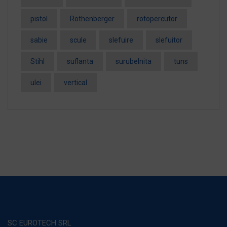
pistol
Rothenberger
rotopercutor
sabie
scule
slefuire
slefuitor
Stihl
suflanta
surubelnita
tuns
ulei
vertical
SC EUROTECH SRL