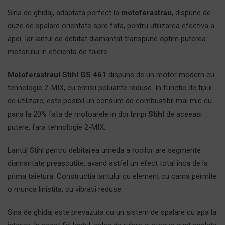
Sina de ghidaj, adaptata perfect la
motoferastrau
, dispune de
duze de spalare orientate spre fata, pentru utilizarea efectiva a
apei. Iar lantul de debitat diamantat transpune optim puterea
motorului in eficienta de taiere.
Motoferastraul Stihl GS 461
dispune de un motor modern cu
tehnologie 2-MIX, cu emisii poluante reduse. In functie de tipul
de utilizare, este posibil un consum de combustibil mai mic cu
pana la 20% fata de motoarele in doi timpi
Stihl
de aceeasi
putere, fara tehnologie 2-MIX.
Lantul Stihl pentru debitarea umeda a rocilor are segmente
diamantate preascutite, avand astfel un efect total inca de la
prima taietura. Constructia lantului cu element cu cama permite
o munca linistita, cu vibratii reduse.
Sina de ghidaj este prevazuta cu un sistem de spalare cu apa la