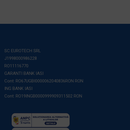
SC EUROTECH SRL
J1998000986228
RO11116770
GARANTI BANK IASI
Cont: RO67UGBI0000062040836RON RON
ING BANK IASI
Cont: RO19INGB0000999909311502 RON