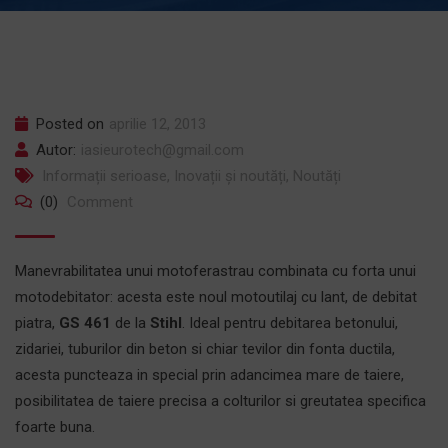
Posted on
aprilie 12, 2013
Autor:
iasieurotech@gmail.com
Informații serioase
,
Inovații și noutăți
,
Noutăți
(0)
Comment
Manevrabilitatea unui motoferastrau combinata cu forta unui
motodebitator: acesta este noul motoutilaj cu lant, de debitat
piatra,
GS 461
de la
Stihl
. Ideal pentru debitarea betonului,
zidariei, tuburilor din beton si chiar tevilor din fonta ductila,
acesta puncteaza in special prin adancimea mare de taiere,
posibilitatea de taiere precisa a colturilor si greutatea specifica
foarte buna.