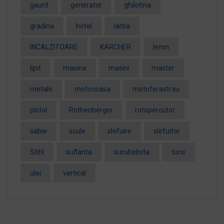
gaurit
generator
ghilotina
gradina
hotel
iarba
INCALZITOARE
KÄRCHER
lemn
lipit
masina
masini
master
metale
motocoasa
motoferastrau
pistol
Rothenberger
rotopercutor
sabie
scule
slefuire
slefuitor
Stihl
suflanta
surubelnita
tuns
ulei
vertical