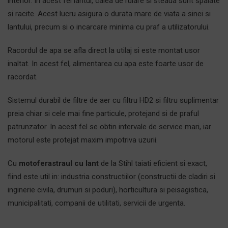
interior. In acest fel lantul, calea de rulare si steaua sunt spalate
si racite. Acest lucru asigura o durata mare de viata a sinei si
lantului, precum si o incarcare minima cu praf a utilizatorului.
Racordul de apa se afla direct la utilaj si este montat usor
inaltat. In acest fel, alimentarea cu apa este foarte usor de
racordat.
Sistemul durabil de filtre de aer cu filtru HD2 si filtru suplimentar
preia chiar si cele mai fine particule, protejand si de praful
patrunzator. In acest fel se obtin intervale de service mari, iar
motorul este protejat maxim impotriva uzurii.
Cu
motoferastraul cu lant
de la Stihl taiati eficient si exact,
fiind este util in: industria constructiilor (constructii de cladiri si
inginerie civila, drumuri si poduri), horticultura si peisagistica,
municipalitati, companii de utilitati, servicii de urgenta.