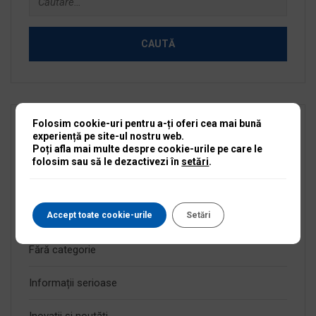
după:
Folosim cookie-uri pentru a-ți oferi cea mai bună
Categorii
experiență pe site-ul nostru web.
Poți afla mai multe despre cookie-urile pe care le
folosim sau să le dezactivezi în
setări
.
Anunțuri active
Anunțuri expirate
Accept toate cookie-urile
Setări
Fără categorie
Informații serioase