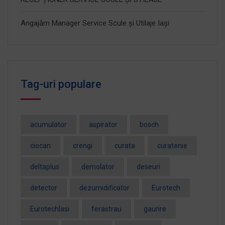
Angajăm Manager Service Scule și Utilaje Iași
Tag-uri populare
acumulator
aspirator
bosch
ciocan
crengi
curata
curatenie
deltaplus
demolator
deseuri
detector
dezumidificator
Eurotech
EurotechIasi
ferastrau
gaurire