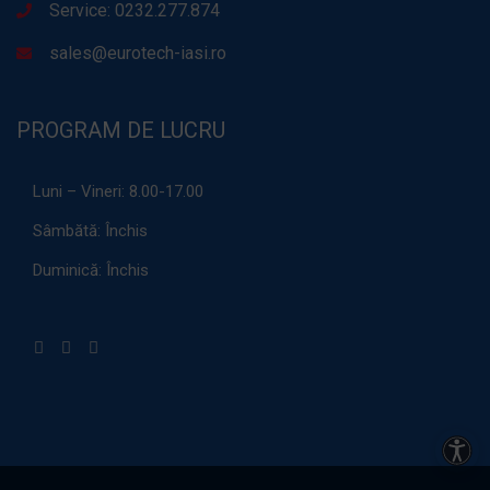
Service: 0232.277.874
sales@eurotech-iasi.ro
PROGRAM DE LUCRU
Luni – Vineri:
8.00-17.00
Sâmbătă:
Închis
Duminică:
Închis
Acces