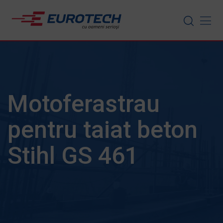
Skip
to
content
Motoferastrau
pentru taiat beton
Stihl GS 461