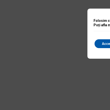
Folosim co
Poți afla 
Acce