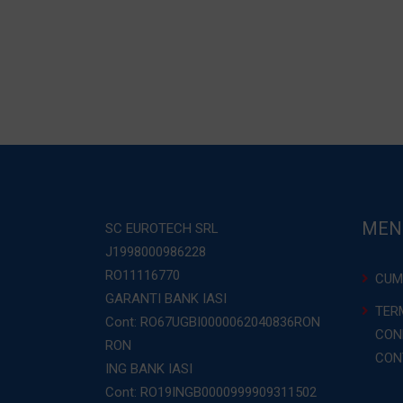
MEN
SC EUROTECH SRL
J1998000986228
RO11116770
CUM
GARANTI BANK IASI
TERM
Cont: RO67UGBI0000062040836RON
COND
RON
CON
ING BANK IASI
Cont: RO19INGB0000999909311502