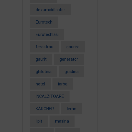
dezumidificator
Eurotech
EurotechIasi
ferastrau
gaurire
gaurit
generator
ghilotina
gradina
hotel
iarba
INCALZITOARE
KÄRCHER
lemn
lipit
masina