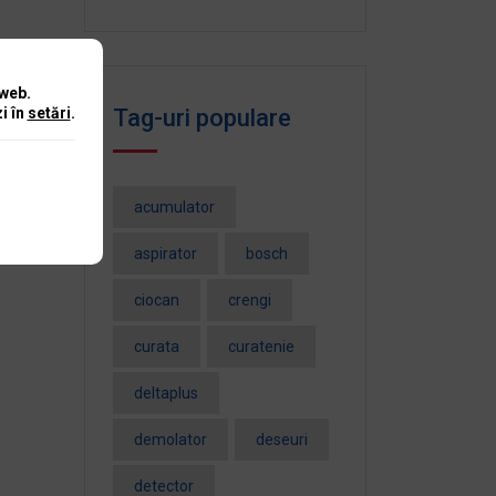
 web.
i în
setări
.
Tag-uri populare
acumulator
aspirator
bosch
ciocan
crengi
curata
curatenie
deltaplus
demolator
deseuri
detector