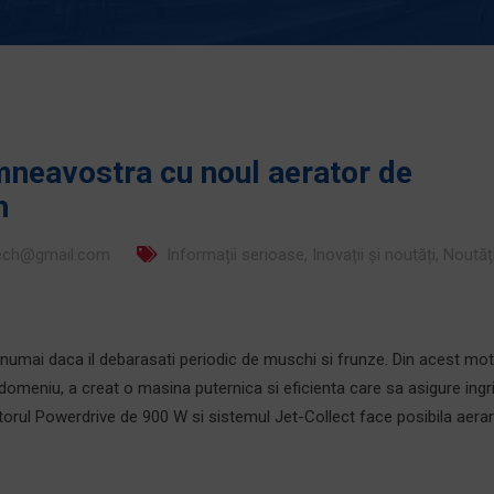
mneavostra cu noul aerator de
h
tech@gmail.com
Informații serioase
,
Inovații și noutăți
,
Noutăț
mai daca il debarasati periodic de muschi si frunze. Din acest mot
domeniu, a creat o masina puternica si eficienta care sa asigure ingri
orul Powerdrive de 900 W si sistemul Jet-Collect face posibila aera