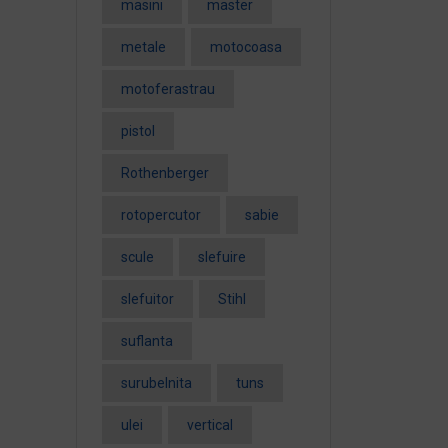
masini
master
metale
motocoasa
motoferastrau
pistol
Rothenberger
rotopercutor
sabie
scule
slefuire
slefuitor
Stihl
suflanta
surubelnita
tuns
ulei
vertical