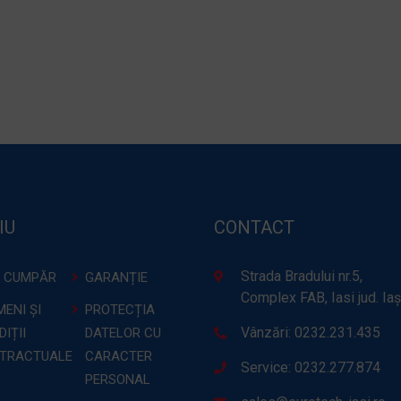
IU
CONTACT
Strada Bradului nr.5,
 CUMPĂR
GARANȚIE
Complex FAB, Iasi jud. Iaș
ENI ȘI
PROTECȚIA
Vânzări: 0232.231.435
IȚII
DATELOR CU
TRACTUALE
CARACTER
Service: 0232.277.874
PERSONAL