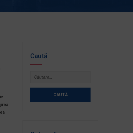
Caută
i
Caută
după:
iv
jirea
rea