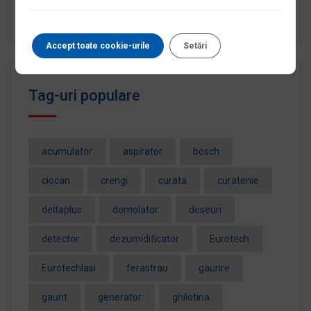
Angajăm Manager Service Scule și Utilaje Iași
Accept toate cookie-urile
Setări
Tag-uri populare
acumulator
aspirator
bosch
ciocan
crengi
curata
curatenie
deltaplus
demolator
deseuri
detector
dezumidificator
Eurotech
EurotechIasi
ferastrau
gaurire
gaurit
generator
ghilotina