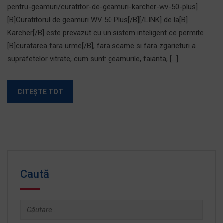
pentru-geamuri/curatitor-de-geamuri-karcher-wv-50-plus]
[B]Curatitorul de geamuri WV 50 Plus[/B][/LINK] de la[B]
Karcher[/B] este prevazut cu un sistem inteligent ce permite
[B]curatarea fara urme[/B], fara scame si fara zgarieturi a
suprafetelor vitrate, cum sunt: geamurile, faianta, […]
CITEȘTE TOT
Caută
Caută
după: