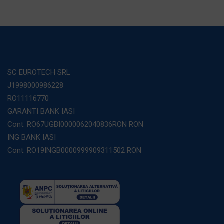
SC EUROTECH SRL
J1998000986228
RO11116770
GARANTI BANK IASI
Cont: RO67UGBI0000062040836RON RON
ING BANK IASI
Cont: RO19INGB0000999909311502 RON