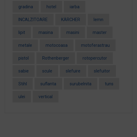
gradina
hotel
iarba
INCALZITOARE
KÄRCHER
lemn
lipit
masina
masini
master
metale
motocoasa
motoferastrau
pistol
Rothenberger
rotopercutor
sabie
scule
slefuire
slefuitor
Stihl
suflanta
surubelnita
tuns
ulei
vertical