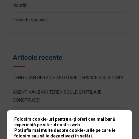
Noutăți
Proiecte speciale
Articole recente
TEHNICIAN SERVICE MOTOARE TERMICE 2 SI 4 TIMPI
AGENT VÂNZĂRI TEREN SCULE ȘI UTILAJE
CONSTRUCȚII
OPERATOR DEPOZIT
Folosim cookie-uri pentru a-ți oferi cea mai bună
experiență pe site-ul nostru web.
RECEPȚIONER SERVICE SCULE ȘI UTILAJE
Poți afla mai multe despre cookie-urile pe care le
folosim sau să le dezactivezi în
setări
.