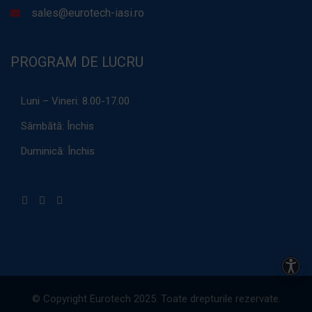
sales@eurotech-iasi.ro
PROGRAM DE LUCRU
Luni – Vineri:
8.00-17.00
Sâmbătă:
Închis
Duminică:
Închis
Acces
© Copyright Eurotech 2025. Toate drepturile rezervate.