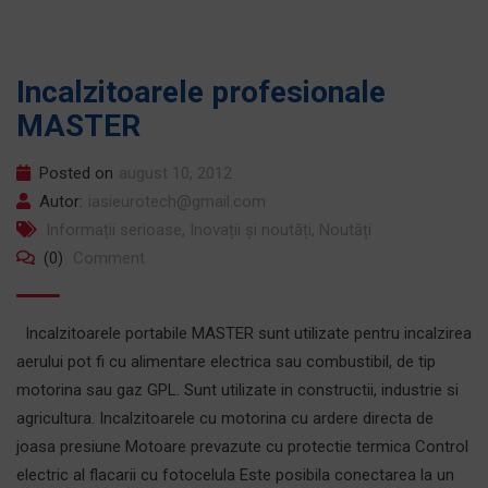
Incalzitoarele profesionale
MASTER
Posted on
august 10, 2012
Autor:
iasieurotech@gmail.com
Informații serioase
,
Inovații și noutăți
,
Noutăți
(0)
Comment
Incalzitoarele portabile MASTER sunt utilizate pentru incalzirea
aerului pot fi cu alimentare electrica sau combustibil, de tip
motorina sau gaz GPL. Sunt utilizate in constructii, industrie si
agricultura. Incalzitoarele cu motorina cu ardere directa de
joasa presiune Motoare prevazute cu protectie termica Control
electric al flacarii cu fotocelula Este posibila conectarea la un