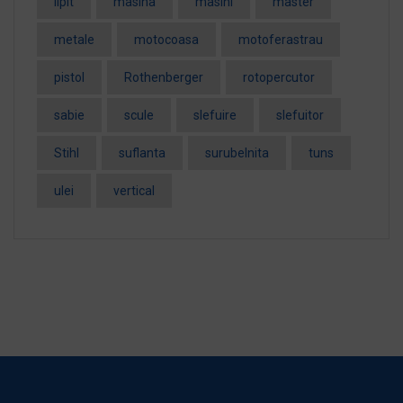
lipit
masina
masini
master
metale
motocoasa
motoferastrau
pistol
Rothenberger
rotopercutor
sabie
scule
slefuire
slefuitor
Stihl
suflanta
surubelnita
tuns
ulei
vertical