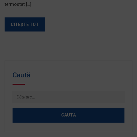
termostat […]
CITEȘTE TOT
Caută
Caută
după: