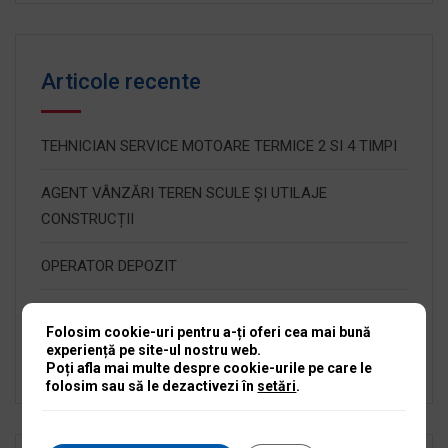
Articole recente
TEHNICIAN SERVICE MOTOARE TERMICE 2 SI 4 TIMPI
AGENT VÂNZĂRI TEREN SCULE ȘI UTILAJE
CONSTRUCȚII
OPERATOR DEPOZIT
RECEPȚIONER SERVICE SCULE ȘI UTILAJE
Folosim cookie-uri pentru a-ți oferi cea mai bună
experiență pe site-ul nostru web.
Angajăm Manager Service Scule și Utilaje Iași
Poți afla mai multe despre cookie-urile pe care le
folosim sau să le dezactivezi în
setări
.