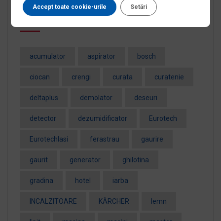
Accept toate cookie-urile
Setări
Tag-uri populare
acumulator
aspirator
bosch
ciocan
crengi
curata
curatenie
deltaplus
demolator
deseuri
detector
dezumidificator
Eurotech
EurotechIasi
ferastrau
gaurire
gaurit
generator
ghilotina
gradina
hotel
iarba
INCALZITOARE
KÄRCHER
lemn