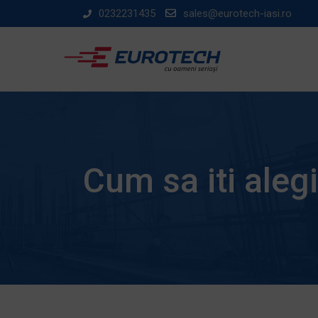
Skip
0232231435
sales@eurotech-iasi.ro
to
content
Cum sa iti aleg