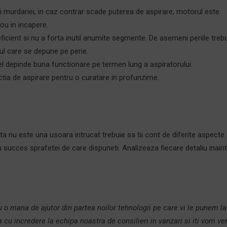
ii murdariei, in caz contrar scade puterea de aspirare, motorul este
nou in incapere.
eficient si nu a forta inutil anumite segmente. De asemeni periile treb
ul care se depune pe perie.
l depinde buna functionare pe termen lung a aspiratorului.
ctia de aspirare pentru o curatare in profunzime.
nta nu este una usoara intrucat trebuie sa tii cont de diferite aspecte 
cu succes sprafetei de care dispuneti. Analizeaza fiecare detaliu inain
o mana de ajutor din partea noilor tehnologii pe care vi le punem la
cu incredere la echipa noastra de consilieri in vanzari si iti vom ven