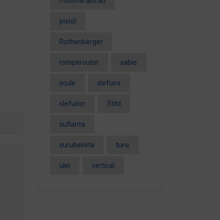
motoferastrau
pistol
Rothenberger
rotopercutor
sabie
scule
slefuire
slefuitor
Stihl
suflanta
surubelnita
tuns
ulei
vertical