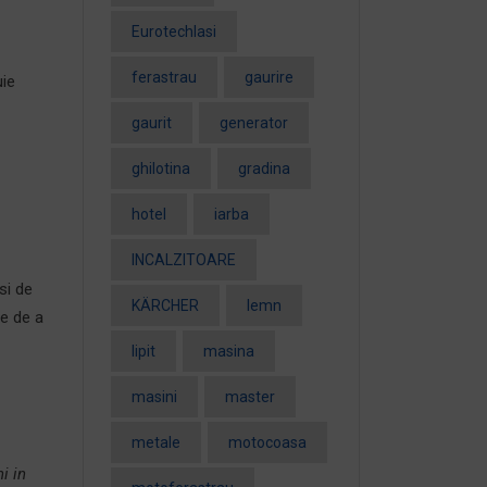
EurotechIasi
ferastrau
gaurire
uie
gaurit
generator
ghilotina
gradina
hotel
iarba
INCALZITOARE
si de
KÄRCHER
lemn
te de a
lipit
masina
masini
master
metale
motocoasa
i in