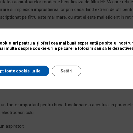
ritatea aspiratoarelor moderne beneficiaza de filtru HEPA care retine
irare si impiedica imprastierea lor prin casa, fiind extrem de util pent
criptionat pe filtru este mai mare, cu atat el este mai eficient in ret
entios. Acest lucru poate fi identificat usor prin decibeli (dB), care nu 
okie-uri pentru a-ți oferi cea mai bună experiență pe site-ul nostru
 cei care folosesc aspiratorul pentru curatarea parchetului. In aces
mai multe despre cookie-urile pe care le folosim sau să le dezactivez
intr-un plastic mai moale pentru a evita zgarierea suprafetei.
a fie una suficienta pentru a nu schimba priza de prea multe ori.
pt toate cookie-urile
Setări
pect destul de important pentru a nu depune foarte mult efort in ti
 un factor important pentru buna functionare a acestuia, in parametr
a electrocasnicului.
un aspirator: