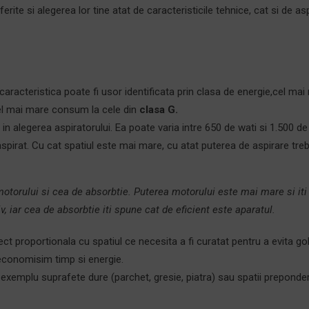
erite si alegerea lor tine atat de caracteristicile tehnice, cat si de as
aracteristica poate fi usor identificata prin clasa de energie,cel mai
cel mai mare consum la cele din
clasa G.
 in alegerea aspiratorului. Ea poate varia intre 650 de wati si 1.500 de
aspirat. Cu cat spatiul este mai mare, cu atat puterea de aspirare tre
motorului si cea de absorbtie. Puterea motorului este mai mare si iti
, iar cea de absorbtie iti spune cat de eficient este aparatul.
t proportionala cu spatiul ce necesita a fi curatat pentru a evita gol
 economisim timp si energie.
 exemplu suprafete dure (parchet, gresie, piatra) sau spatii preponde