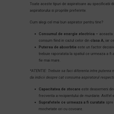
Toate aceste tipuri de aspiratoare au specificatii dif
aspiratorului si propriile preferinte.
Cum alegi cel mai bun aspirator pentru tine?
Consumul de energie electrica –
aceasta c
consum fiind in cazul celor din
clasa A
, iar 
Puterea de absorbtie
este un factor decisiv
trebuie raporatata la spatiul ce urmeaza a fi 
fie mai mare.
*ATENTIE:
Trebuie sa faci diferenta intre puterea 
da indicii despre cat consuma aspiratorul respectiv
Capacitatea de stocare
este deasemeni direc
frecventa a recipientului de murdarie. Astfel
Suprafetele ce urmeaza a fi curatate
spre
mochetate ori cu covoare.