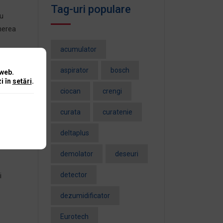
Tag-uri populare
ru
inerea
acumulator
trebuie
aspirator
bosch
 web.
t caz
i în
setări
.
ciocan
crengi
curata
curatenie
mpul
deltaplus
demolator
deseuri
detector
i
dezumidificator
Eurotech