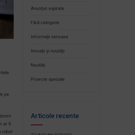
Anunțuri expirate
Fără categorie
Informații serioase
Inovații și noutăți
Noutăți
ntele
Proiecte speciale
de pe
Articole recente
 dorim
 ar fi:
 robot.