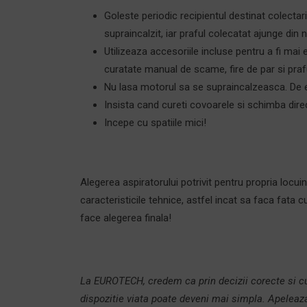
Goleste periodic recipientul destinat colectar
supraincalzit, iar praful colecatat ajunge din 
Utilizeaza accesoriile incluse pentru a fi mai 
curatate manual de scame, fire de par si praf
Nu lasa motorul sa se supraincalzeasca. De e
Insista cand cureti covoarele si schimba dire
Incepe cu spatiile mici!
Alegerea aspiratorului potrivit pentru propria locui
caracteristicile tehnice, astfel incat sa faca fata 
face alegerea finala!
La EUROTECH, credem ca prin decizii corecte si cu 
dispozitie viata poate deveni mai simpla. Apeleaza 