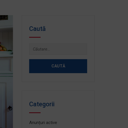
Caută
Caută
după:
Categorii
Anunțuri active