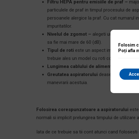
Filtru HEPA pentru emisiile de praf –
majo
particulele de praf in timpul procesului de asp
persoanele alergice la praf. Cu cat numarul ins
impuritatilor.
Nivelul de zgomot –
alegeti un aspirator sil
sa fie mai mare de 60 (dB).
Folosim co
Tipul de roti
este un aspect important pentru
Poți afla 
trebuie ales un model cu roti confectionate d
Lungimea cablului de alimentare
trebuie s
Acce
Greutatea aspiratorului
deasemeni un alt as
manevrarii acestuia.
Folosirea corespunzatoare a aspiratorului
este
normali si implicit prelungirea timpului de utilizare 
Iata de ce trebuie sa tii cont atunci cand folosesti 