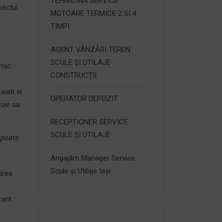
TEHNICIAN SERVICE
pectul
MOTOARE TERMICE 2 SI 4
TIMPI
AGENT VÂNZĂRI TEREN
SCULE ȘI UTILAJE
 mic
CONSTRUCȚII
 wati si
OPERATOR DEPOZIT
buie sa
RECEPȚIONER SERVICE
SCULE ȘI UTILAJE
 poate
Angajăm Manager Service
Scule și Utilaje Iași
irea
rant