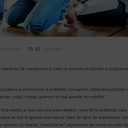
ții serioase
(0)
Comment
nu exista loc de compromis in ceea ce priveste produsele si echipame
curatarea in profunzime a podelelor, covoarelor, inlaturarea prafului 
ecum: coluti, rosturi, geamuri ori sub piesele de mobilier.
in timp pentru a face cea mai buna alegere, raportat la spatiul pe care
tive au dus la aparitia unui numar mare de tipuri de aspiratoare, cum
de spalare, cu functie “umed/uscat”, aspiratoare de mana sau cele tip