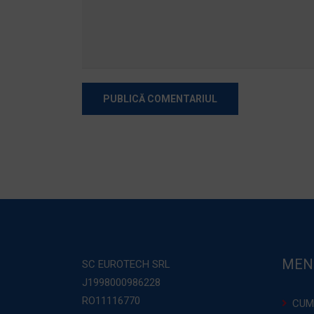
MEN
SC EUROTECH SRL
J1998000986228
RO11116770
CUM