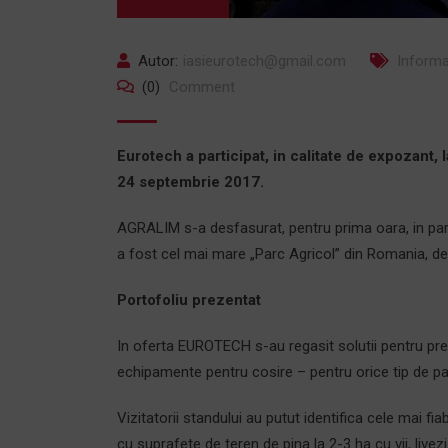
Autor:
iasieurotech@gmail.com
Informa
(0)
Comment
Eurotech a participat, in calitate de expozant, l
24 septembrie 2017.
AGRALIM s-a desfasurat, pentru prima oara, in part
a fost cel mai mare „Parc Agricol” din Romania, dez
Portofoliu prezentat
In oferta EUROTECH s-au regasit solutii pentru prelu
echipamente pentru cosire – pentru orice tip de p
Vizitatorii standului au putut identifica cele mai fiab
cu suprafete de teren de pina la 2-3 ha cu vii, livez