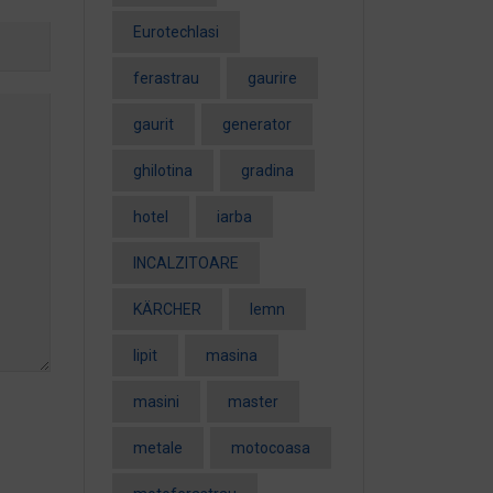
EurotechIasi
ferastrau
gaurire
gaurit
generator
ghilotina
gradina
hotel
iarba
INCALZITOARE
KÄRCHER
lemn
lipit
masina
masini
master
metale
motocoasa