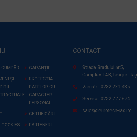
IU
CONTACT
Strada Bradului nr.5,
 CUMPĂR
GARANȚIE
Complex FAB, Iasi jud. Iaș
ENI ȘI
PROTECȚIA
Vânzări: 0232.231.435
IȚII
DATELOR CU
TRACTUALE
CARACTER
Service: 0232.277.874
PERSONAL
sales@eurotech-iasi.ro
C
CERTIFICĂRI
O COOKIES
PARTENERI