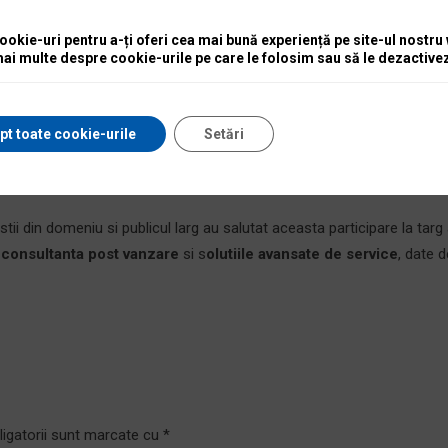
ntajoase si au beneficiat de consultanta gratuita. Pentru sistemele 
rezentate motopompe de pana la 6 inch, portabile.
okie-uri pentru a-ți oferi cea mai bună experiență pe site-ul nostru
mai multe despre cookie-urile pe care le folosim sau să le dezactivez
istemele de comutare automata in cazul caderilor de tensiune, cu dou
pt toate cookie-urile
Setări
ru agricultori vedeta a fost noul motocultor Grilo cu ecartament regla
istii din domeniu si publicul larg au salutat aceasta participare la targ
e
consultanta post vanzare
si s
olutiile avansate de service
, date d
ligatorii sunt marcate cu
*