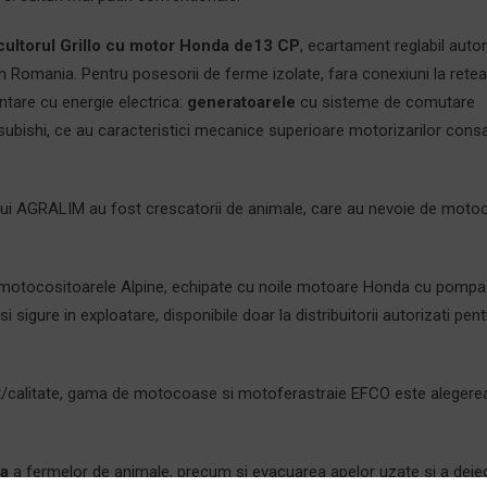
ultorul Grillo cu motor Honda de13 CP
, ecartament reglabil auto
in Romania. Pentru posesorii de ferme izolate, fara conexiuni la rete
tare cu energie electrica:
generatoarele
cu sisteme de comutare
bishi, ce au caracteristici mecanice superioare motorizarilor cons
ui AGRALIM au fost crescatorii de animale, care au nevoie de motoc
 motocositoarele Alpine, echipate cu noile motoare Honda cu pompa
 si sigure in exploatare, disponibile doar la distribuitorii autorizati pen
et/calitate, gama de motocoase si motoferastraie EFCO este alegere
la
a fermelor de animale, precum si evacuarea apelor uzate si a deject