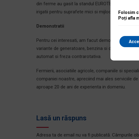
din ferme au gasit la standul EUROTECH solutii ava
irigatii pentru suprafete mici si mijlocii au fost p
Folosim co
Poți afla 
Demonstratii
Pentru cei interesati, am facut demonstratii cu s
Acce
variante de generatoare, benzina si diesel, iar pent
automat si freza contrarotativa.
Fermierii, asociatiile agricole, companiile si special
companiei noastre, apreciind mai ales serviciile d
aproape 20 de ani de experienta in domeniu.
Lasă un răspuns
Adresa ta de email nu va fi publicată.
Câmpurile ob