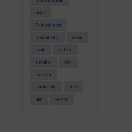
motoferastrau
pistol
Rothenberger
rotopercutor
sabie
scule
slefuire
slefuitor
Stihl
suflanta
surubelnita
tuns
ulei
vertical