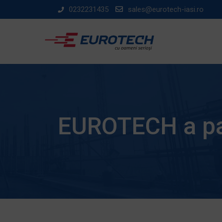
Skip
0232231435
sales@eurotech-iasi.ro
to
content
EUROTECH a pa