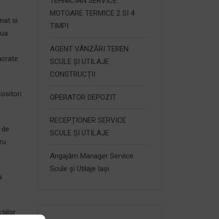
TEHNICIAN SERVICE
MOTOARE TERMICE 2 SI 4
mat si
TIMPI
aua
AGENT VÂNZĂRI TEREN
acrate
SCULE ȘI UTILAJE
CONSTRUCȚII
ositori
OPERATOR DEPOZIT
RECEPȚIONER SERVICE
 de
SCULE ȘI UTILAJE
tru
Angajăm Manager Service
Scule și Utilaje Iași
a
iilor