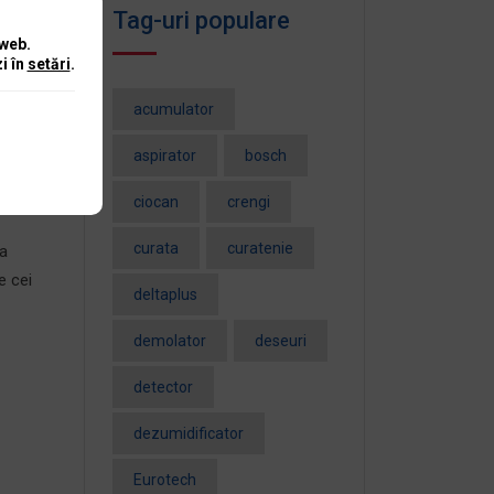
de
Tag-uri populare
 web.
i în
setări
.
acumulator
a
aspirator
bosch
bil
ciocan
crengi
curata
curatenie
 a
e cei
deltaplus
demolator
deseuri
detector
dezumidificator
Eurotech