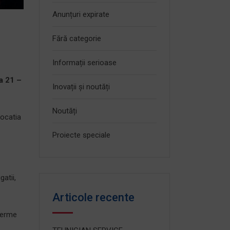
Anunțuri expirate
Fără categorie
Informații serioase
da 21 –
Inovații și noutăți
Noutăți
Locatia
Proiecte speciale
atii,
Articole recente
 ferme