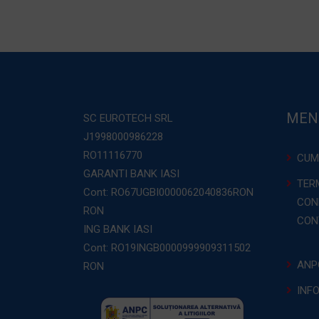
MEN
SC EUROTECH SRL
J1998000986228
RO11116770
CUM
GARANTI BANK IASI
TERM
Cont: RO67UGBI0000062040836RON
COND
RON
CON
ING BANK IASI
Cont: RO19INGB0000999909311502
ANP
RON
INF