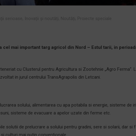
ții serioase
,
Inovații și noutăți
,
Noutăți
,
Proiecte speciale
a cel mai important targ agricol din Nord – Estul tarii, in perioa
eneriat cu Clusterul pentru Agricultura si Zootehnie „Agro Ferma”. 
voltat in jurul centrului TransAgrapolis din Letcani.
crarea solului, alimentarea cu apa potabila si energie, sisteme de irig
asuni, sisteme de evacuare a apelor uzate din ferme etc.
ile solutii de prelucrare a solului pentru gradini, sere si solarii, dar si
i si culturi mai putin conventionale.