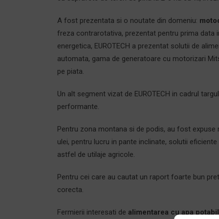
A fost prezentata si o noutate din domeniu:
motoc
freza contrarotativa, prezentat pentru prima data 
energetica, EUROTECH a prezentat solutii de alimen
automata, gama de generatoare cu motorizari Mitsu
pe piata.
Un alt segment vizat de EUROTECH in cadrul targul
performante.
Pentru zona montana si de podis, au fost expuse
ulei, pentru lucru in pante inclinate, solutii eficiente
astfel de utilaje agricole.
Pentru cei care au cautat un raport foarte bun pr
corecta.
Fermierii interesati de
alimentarea cu apa potabi