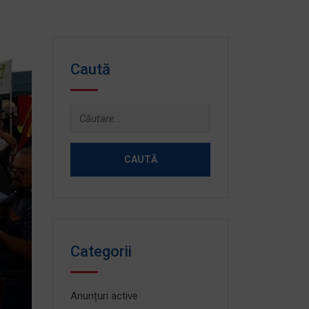
Caută
Caută
după:
Categorii
Anunțuri active