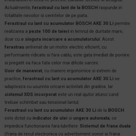
Actualmente,
ferastraul cu lant de la BOSCH
raspunde in
totalitate nevoilor si cerintelor de pe piata.
Ferastraul cu lant cu acumulator BOSCH AKE 30 Li
permite
realizarea a
peste 100 de taieri
in lemnul de duritate mare,
doar cu
o singura incarcare a acumulatorului
. Acest
ferastrau
antrenat de un motor electric eficient, cu
performante ridicate si fara cablu, este gata imediat de pornire
si pregatit sa faca fata celor mai dificile sarcini.
Usor de manevrat
, cu manere ergonomice si extrem de
practice,
ferastraul cu lant cu acumulator AKE 30 Li
se
adapteaza cu usurinta oricarei activitati din gradina. Iar
sistemul SDS incorporat
este un real ajutor atunci cand
trebuie schimbat sau tensionat lantul.
Ferastraul cu lant cu acumulator AKE 30 Li
de la
BOSCH
este dotat cu
indicator de ulei
si
ungere automata
, ce
impiedica functionarea fara lubrifiere.
Sistemul de frana duala
(frana de recul electronica cu advertisment sonor si frana