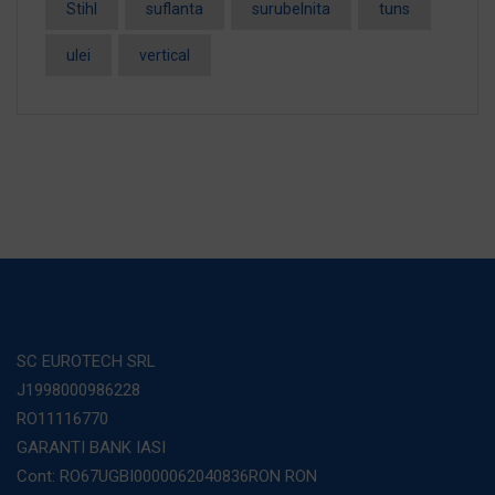
Stihl
suflanta
surubelnita
tuns
ulei
vertical
SC EUROTECH SRL
J1998000986228
RO11116770
GARANTI BANK IASI
Cont: RO67UGBI0000062040836RON RON