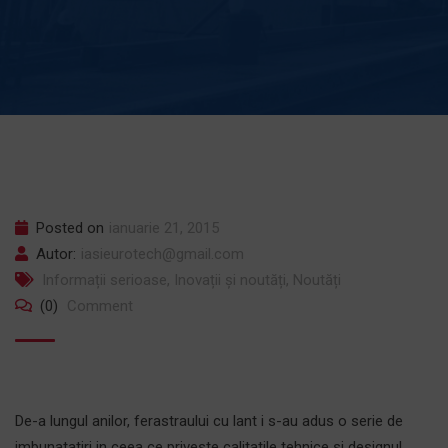
Posted on
ianuarie 21, 2015
Autor:
iasieurotech@gmail.com
Informații serioase
,
Inovații și noutăți
,
Noutăți
(0)
Comment
De-a lungul anilor, ferastraului cu lant i s-au adus o serie de
imbunatatiri in ceea ce priveste calitatile tehnice si designul.