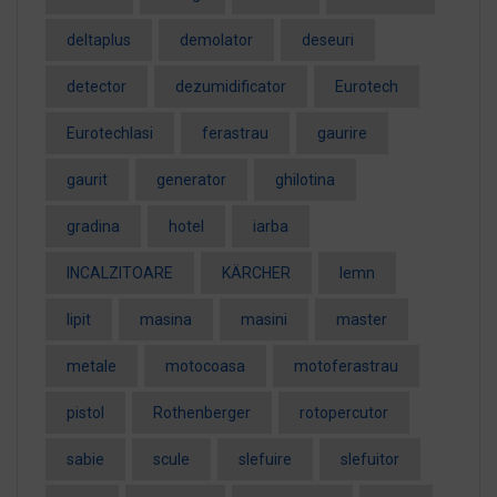
deltaplus
demolator
deseuri
detector
dezumidificator
Eurotech
EurotechIasi
ferastrau
gaurire
gaurit
generator
ghilotina
gradina
hotel
iarba
INCALZITOARE
KÄRCHER
lemn
lipit
masina
masini
master
metale
motocoasa
motoferastrau
pistol
Rothenberger
rotopercutor
sabie
scule
slefuire
slefuitor