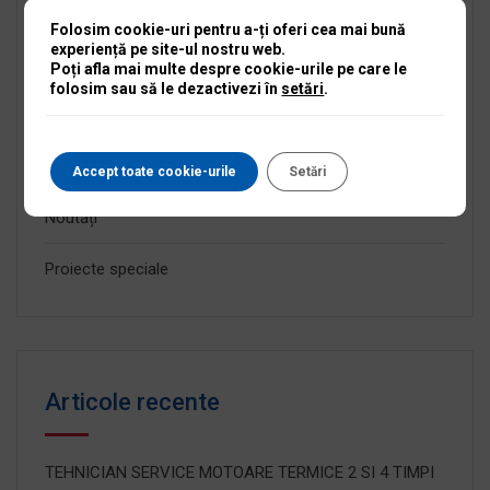
Anunțuri expirate
Folosim cookie-uri pentru a-ți oferi cea mai bună
experiență pe site-ul nostru web.
Fără categorie
Poți afla mai multe despre cookie-urile pe care le
folosim sau să le dezactivezi în
setări
.
Informații serioase
Inovații și noutăți
Accept toate cookie-urile
Setări
Noutăți
Proiecte speciale
Articole recente
TEHNICIAN SERVICE MOTOARE TERMICE 2 SI 4 TIMPI