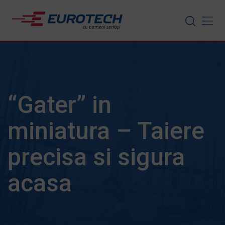
Skip
to
content
“Gater” in
miniatura – Taiere
precisa si sigura
acasa