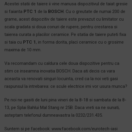
Acestei statii de taiere ii vine manusa
dispozitivul de taiat gresie
si faianta
PTC 1
de la
BOSCH
. Cu o greutate de numai 200 de
grame, acest dispozitiv de taiere este prevazut cu limitator cu
scala gradata si doua conuri de rupere, pentru crestarea si
taierea curata a placilor ceramice. Pe statia de taiere puteti fixa
si taia cu
PTC 1
, in forma dorita, placi ceramice cu o grosime
maxima de 10 mm.
Va recomandam cu caldura cele doua dispozitive pentru ca
stim ce inseamna inovatia BOSCH. Daca ati decis ca vara
aceasta va renovati singuri locuinta, cred ca la noi veti gasi
raspunsul la intrebarea: ce scule electrice imi vor usura munca?
Pe noi ne gasiti de
luni pina vineri de la 8-18 si sambata de la 8-
13, pe Splai Bahlui Mal Stang nr 25B
. Daca vreti sa ne sunati,
asteptam telefonul dumneavastra la 0232/231.435.
Suntem si pe facebook:
www.facebook.com/eurotech-iasi