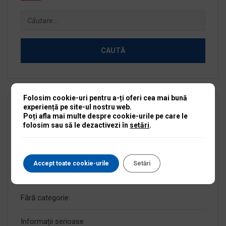
Caută
după:
Folosim cookie-uri pentru a-ți oferi cea mai bună
experiență pe site-ul nostru web.
Categorii
Poți afla mai multe despre cookie-urile pe care le
folosim sau să le dezactivezi în
setări
.
Anunțuri active
Accept toate cookie-urile
Setări
Anunțuri expirate
Fără categorie
Informații serioase