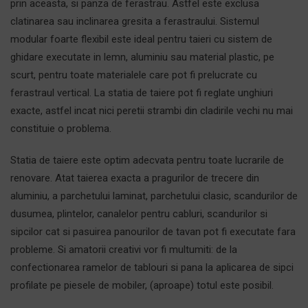
prin aceasta, si panza de ferastrau. Astfel este exclusa
clatinarea sau inclinarea gresita a ferastraului. Sistemul
modular foarte flexibil este ideal pentru taieri cu sistem de
ghidare executate in lemn, aluminiu sau material plastic, pe
scurt, pentru toate materialele care pot fi prelucrate cu
ferastraul vertical. La statia de taiere pot fi reglate unghiuri
exacte, astfel incat nici peretii strambi din cladirile vechi nu mai
constituie o problema.
Statia de taiere este optim adecvata pentru toate lucrarile de
renovare. Atat taierea exacta a pragurilor de trecere din
aluminiu, a parchetului laminat, parchetului clasic, scandurilor de
dusumea, plintelor, canalelor pentru cabluri, scandurilor si
sipcilor cat si pasuirea panourilor de tavan pot fi executate fara
probleme. Si amatorii creativi vor fi multumiti: de la
confectionarea ramelor de tablouri si pana la aplicarea de sipci
profilate pe piesele de mobiler, (aproape) totul este posibil.