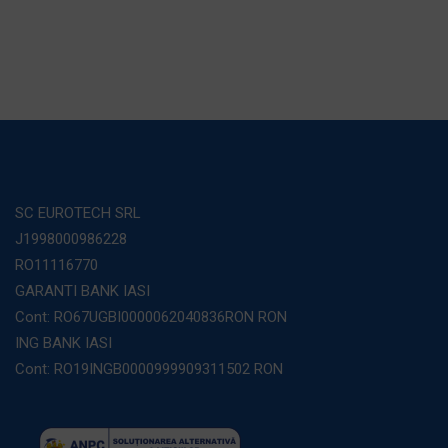
SC EUROTECH SRL
J1998000986228
RO11116770
GARANTI BANK IASI
Cont: RO67UGBI0000062040836RON RON
ING BANK IASI
Cont: RO19INGB0000999909311502 RON