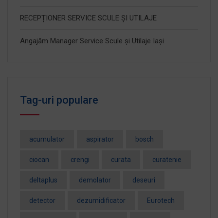
RECEPȚIONER SERVICE SCULE ȘI UTILAJE
Angajăm Manager Service Scule și Utilaje Iași
Tag-uri populare
acumulator
aspirator
bosch
ciocan
crengi
curata
curatenie
deltaplus
demolator
deseuri
detector
dezumidificator
Eurotech