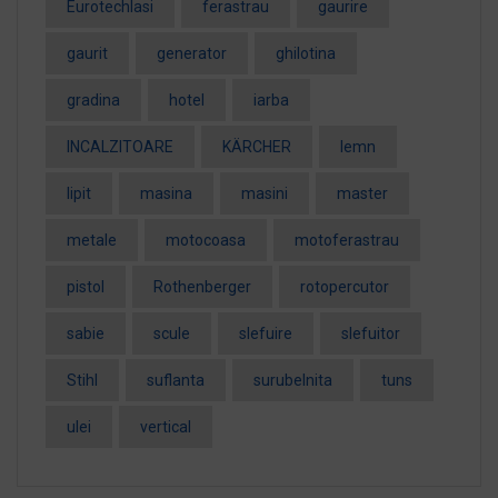
EurotechIasi
ferastrau
gaurire
gaurit
generator
ghilotina
gradina
hotel
iarba
INCALZITOARE
KÄRCHER
lemn
lipit
masina
masini
master
metale
motocoasa
motoferastrau
pistol
Rothenberger
rotopercutor
sabie
scule
slefuire
slefuitor
Stihl
suflanta
surubelnita
tuns
ulei
vertical