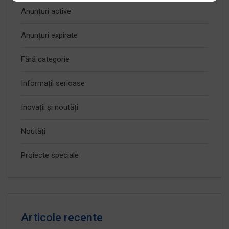
Anunțuri active
Anunțuri expirate
Fără categorie
Informații serioase
Inovații și noutăți
Noutăți
Proiecte speciale
Articole recente