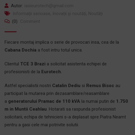
Autor:
iasieurotech@gmail.com
Informații serioase
,
Inovații și noutăți
,
Noutăți
(0)
Comment
Fiecare montaj implica o serie de provocari insa, cea de la
Cabana Dochia
a fost intru totul unica.
Clientul
TCE 3 Brazi
a solicitat asistenta echipei de
profesionisti de la
Eurotech.
Astfel specialistii nostri
Catalin Dediu
si
Remus Bisoc
au
participat la mutarea prin dezasamblare/reasamblare
a
generatorului Pramac de 110 kVA
la numai putin de
1.750
m in Muntii Ceahlau
. Hotarati sa raspunda profesionist
solicitarii, echipa de tehnicieni s-a deplasat spre Piatra Neamt
pentru a gasi cele mai potrivite solutii.