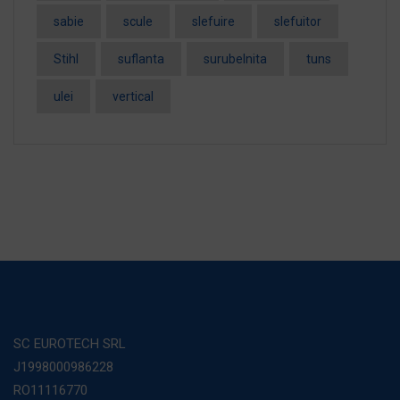
sabie
scule
slefuire
slefuitor
Stihl
suflanta
surubelnita
tuns
ulei
vertical
SC EUROTECH SRL
J1998000986228
RO11116770