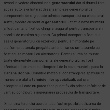
Avand in vedere dimensiunea
generatorului
dar si drumul fara
acces auto, s-a hotarat dezansambleze generatorul pe
componente de o greutate admisa transportului cu elicopterul.
Astfel, fiecare element al
generatorului
aflat la baza muntelui
a fost cantarit, fixat cu chingi si asigurat pentru transportare in
conditii de maxima siguranta. Cu primul transport a fost dus
sasiul generatorului cu rezervorul pentru a fi montate pe
platforma betonata pregatita anterior, iar cu urmatoarele au
fost aduse motorul cu alternatorul. Pentru a urca pe munte
toate elementele componente ale generatorului au fost
efectuate 4 drumuri cu elicopterul de la baza muntelui pana la
Cabana Dochia
. Conditiile meteo si constrangerile spatiului de
manevrare atat a
tehnicienilor specializati
, cat si a
elicopterului care nu putea face punct fix din pricina rafalelor de
vant au contribuit la ingreunarea procesului de transportare.
Din pricina terenului accidentat,a fost imposibila utilizarea de