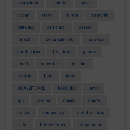
acumulator
aspirator
bosch
ciocan
crengi
curata
curatenie
deltaplus
demolator
deseuri
detector
dezumidificator
Eurotech
EurotechIasi
ferastrau
gaurire
gaurit
generator
ghilotina
gradina
hotel
iarba
INCALZITOARE
KÄRCHER
lemn
lipit
masina
masini
master
metale
motocoasa
motoferastrau
pistol
Rothenberger
rotopercutor