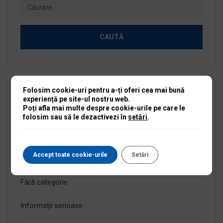
Caută
după:
Folosim cookie-uri pentru a-ți oferi cea mai bună
experiență pe site-ul nostru web.
Categorii
Poți afla mai multe despre cookie-urile pe care le
folosim sau să le dezactivezi în
setări
.
Anunțuri active
Accept toate cookie-urile
Setări
Anunțuri expirate
Fără categorie
Informații serioase