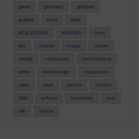
gaurit
generator
ghilotina
gradina
hotel
iarba
INCALZITOARE
KÄRCHER
lemn
lipit
masina
masini
master
metale
motocoasa
motoferastrau
pistol
Rothenberger
rotopercutor
sabie
scule
slefuire
slefuitor
Stihl
suflanta
surubelnita
tuns
ulei
vertical