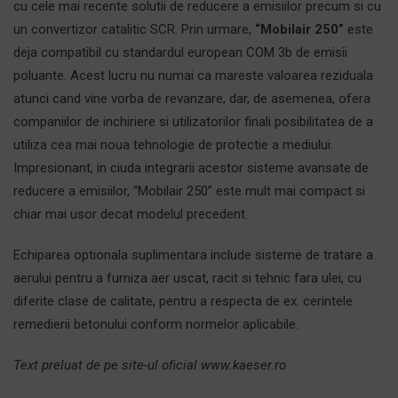
cu cele mai recente solutii de reducere a emisiilor precum si cu
un convertizor catalitic SCR. Prin urmare,
“Mobilair 250”
este
deja compatibil cu standardul european COM 3b de emisii
poluante. Acest lucru nu numai ca mareste valoarea reziduala
atunci cand vine vorba de revanzare, dar, de asemenea, ofera
companiilor de inchiriere si utilizatorilor finali posibilitatea de a
utiliza cea mai noua tehnologie de protectie a mediului.
Impresionant, in ciuda integrarii acestor sisteme avansate de
reducere a emisiilor, “Mobilair 250” este mult mai compact si
chiar mai usor decat modelul precedent.
Echiparea optionala suplimentara include sisteme de tratare a
aerului pentru a furniza aer uscat, racit si tehnic fara ulei, cu
diferite clase de calitate, pentru a respecta de ex. cerintele
remedierii betonului conform normelor aplicabile.
Text preluat de pe site-ul oficial www.kaeser.ro