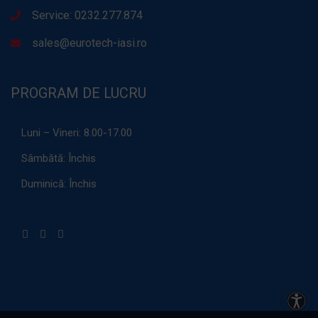
Service: 0232.277.874
sales@eurotech-iasi.ro
PROGRAM DE LUCRU
Luni – Vineri:
8.00-17.00
Sâmbătă:
Închis
Duminică:
Închis
Acces