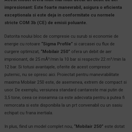
impresionant: Este foarte manevrabil, asigura o eficienta
exceptionala si este deja in conformitate cu normele
stricte COM 3b (CE) de emisii poluante.
Datorita noului bloc de compresie cu surub si economie de
energie cu rotoare
“Sigma Profile”
si carcasei cu flux de
curgere optimizat,
“Mobilair 250”
ofera un debit de aer
impreionant, de 25 mÂ³/min la 10 bar si respectiv 22 m³/min la
12 bar. Si totusi avantajele, oferite de acest compresor
puternic, nu se opresc aici. Proiectat pentru manevrabilitate
maxima Mobilair 250 este, de asemenea, extrem de compact si
usor. De exemplu, versiunea standard cantareste mai putin de
3,5 tone, ceea ce inseamna ca este adecvata pentru a putea fi
remorcata si este disponibila la un prt convenabil cu un sasiu
echipat cu frana inertiala.
In plus, fiind un model complet nou,
“Mobilair 250”
este dotat