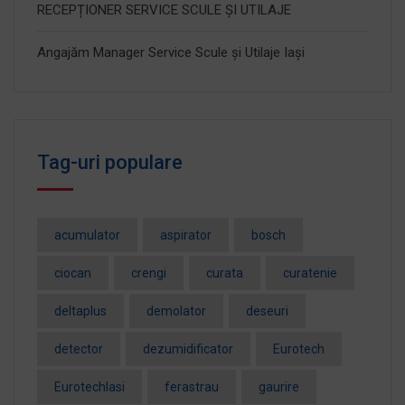
RECEPȚIONER SERVICE SCULE ȘI UTILAJE
Angajăm Manager Service Scule și Utilaje Iași
Tag-uri populare
acumulator
aspirator
bosch
ciocan
crengi
curata
curatenie
deltaplus
demolator
deseuri
detector
dezumidificator
Eurotech
EurotechIasi
ferastrau
gaurire