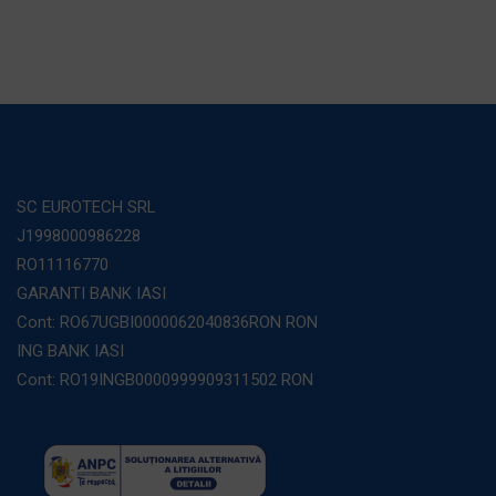
SC EUROTECH SRL
J1998000986228
RO11116770
GARANTI BANK IASI
Cont: RO67UGBI0000062040836RON RON
ING BANK IASI
Cont: RO19INGB0000999909311502 RON