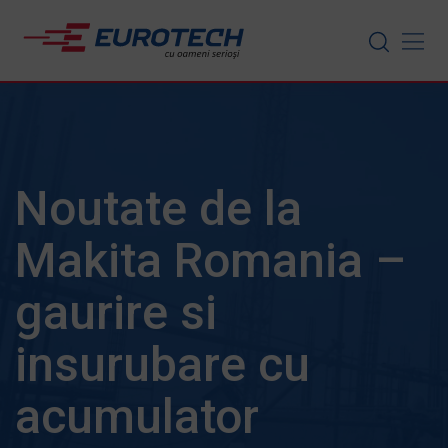
Skip
to
content
Noutate de la
Makita Romania –
gaurire si
insurubare cu
acumulator