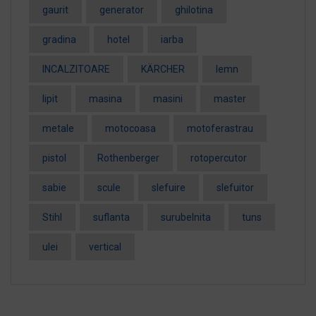
gaurit
generator
ghilotina
gradina
hotel
iarba
INCALZITOARE
KÄRCHER
lemn
lipit
masina
masini
master
metale
motocoasa
motoferastrau
pistol
Rothenberger
rotopercutor
sabie
scule
slefuire
slefuitor
Stihl
suflanta
surubelnita
tuns
ulei
vertical