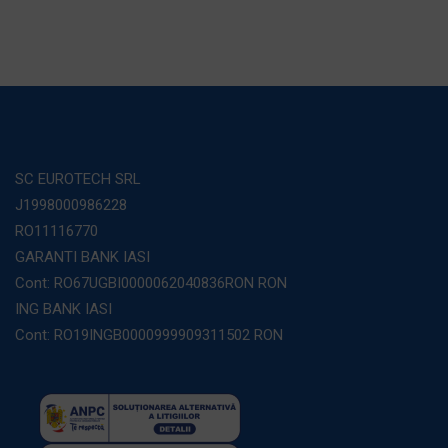
SC EUROTECH SRL
J1998000986228
RO11116770
GARANTI BANK IASI
Cont: RO67UGBI0000062040836RON RON
ING BANK IASI
Cont: RO19INGB0000999909311502 RON