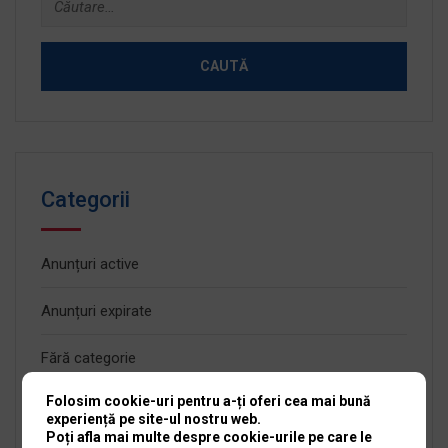
după:
Categorii
Anunțuri active
Anunțuri expirate
Fără categorie
Folosim cookie-uri pentru a-ți oferi cea mai bună
Informații serioase
experiență pe site-ul nostru web.
Poți afla mai multe despre cookie-urile pe care le