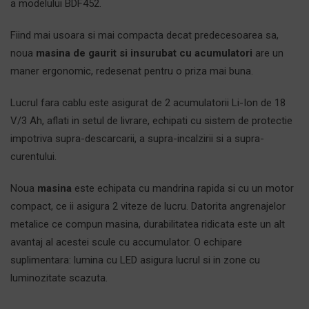
a modelului BDF452.
Fiind mai usoara si mai compacta decat predecesoarea sa,
noua
masina de gaurit si insurubat cu acumulatori
are un
maner ergonomic, redesenat pentru o priza mai buna.
Lucrul fara cablu este asigurat de 2 acumulatorii Li-Ion de 18
V/3 Ah, aflati in setul de livrare, echipati cu sistem de protectie
impotriva supra-descarcarii, a supra-incalzirii si a supra-
curentului.
Noua
masina
este echipata cu mandrina rapida si cu un motor
compact, ce ii asigura 2 viteze de lucru. Datorita angrenajelor
metalice ce compun masina, durabilitatea ridicata este un alt
avantaj al acestei scule cu accumulator. O echipare
suplimentara: lumina cu LED asigura lucrul si in zone cu
luminozitate scazuta.