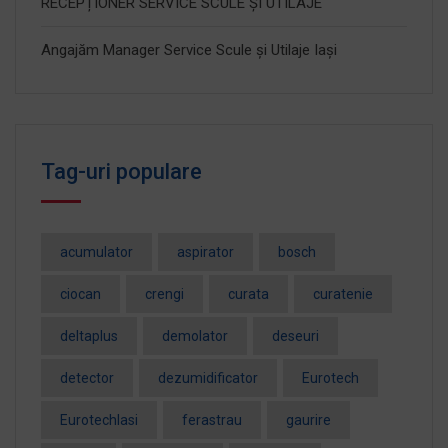
RECEPȚIONER SERVICE SCULE ȘI UTILAJE
Angajăm Manager Service Scule și Utilaje Iași
Tag-uri populare
acumulator
aspirator
bosch
ciocan
crengi
curata
curatenie
deltaplus
demolator
deseuri
detector
dezumidificator
Eurotech
EurotechIasi
ferastrau
gaurire