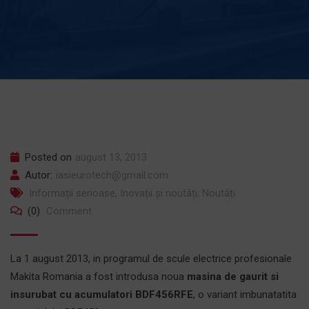
Posted on
august 13, 2013
Autor:
iasieurotech@gmail.com
Informații serioase
,
Inovații și noutăți
,
Noutăți
(0)
Comment
La 1 august 2013, in programul de scule electrice profesionale
Makita Romania a fost introdusa noua
masina de gaurit si
insurubat cu acumulatori BDF456RFE
, o variant imbunatatita