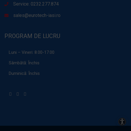
Service: 0232.277.874
sales@eurotech-iasi.ro
PROGRAM DE LUCRU
Luni – Vineri:
8.00-17.00
Sâmbătă:
Închis
Duminică:
Închis
Acces