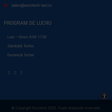
sales@eurotech-iasi.ro
PROGRAM DE LUCRU
Luni – Vineri:
8.00-17.00
Sâmbătă:
Închis
Duminică:
Închis
Acces
© Copyright Eurotech 2025. Toate drepturile rezervate.