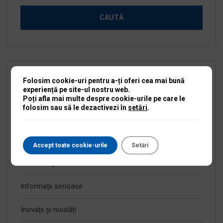
Folosim cookie-uri pentru a-ți oferi cea mai bună
Categorii
experiență pe site-ul nostru web.
Poți afla mai multe despre cookie-urile pe care le
folosim sau să le dezactivezi în
setări
.
Anunțuri active
Anunțuri expirate
Accept toate cookie-urile
Setări
Fără categorie
Informații serioase
Inovații și noutăți