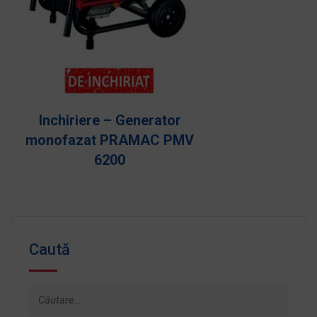
Inchiriere – Ciocan demolator
BOSCH GBH 12-52 DV
Caută
Caută
după: