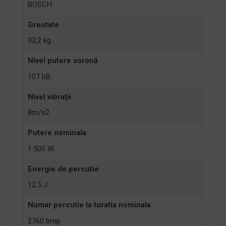
BOSCH
Greutate
32,2 kg
Nivel putere soronă
107 bB
Nivel vibrații
8m/s2
Putere nominala
1.500 W
Energie de percutie
12,5 J
Numar percutie la turatia nominala
2760 bmp