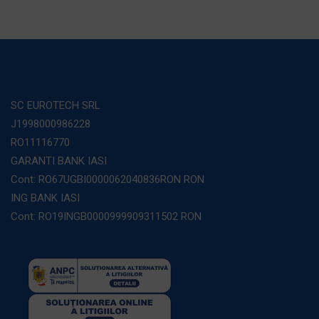
SC EUROTECH SRL
J1998000986228
RO11116770
GARANTI BANK IASI
Cont: RO67UGBI0000062040836RON RON
ING BANK IASI
Cont: RO19INGB0000999909311502 RON