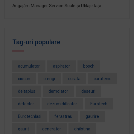
Angajăm Manager Service Scule și Utilaje Iași
Tag-uri populare
acumulator
aspirator
bosch
ciocan
crengi
curata
curatenie
deltaplus
demolator
deseuri
detector
dezumidificator
Eurotech
EurotechIasi
ferastrau
gaurire
gaurit
generator
ghilotina