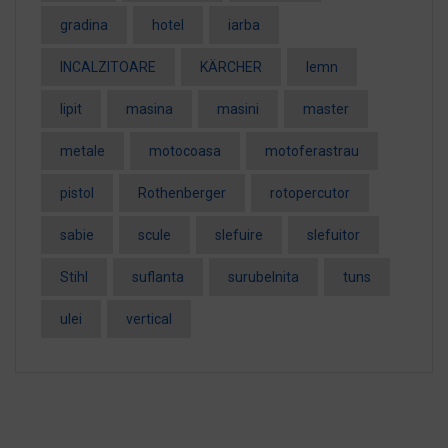
gradina
hotel
iarba
INCALZITOARE
KÄRCHER
lemn
lipit
masina
masini
master
metale
motocoasa
motoferastrau
pistol
Rothenberger
rotopercutor
sabie
scule
slefuire
slefuitor
Stihl
suflanta
surubelnita
tuns
ulei
vertical