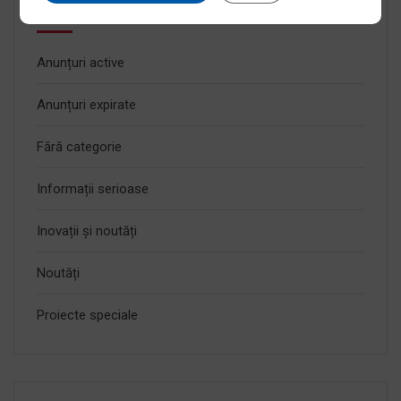
Categorii
Anunțuri active
Anunțuri expirate
Fără categorie
Informații serioase
Inovații și noutăți
Noutăți
Proiecte speciale