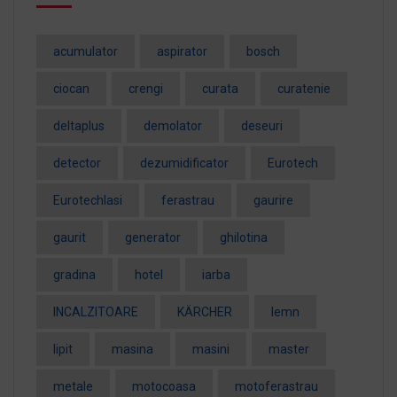
acumulator
aspirator
bosch
ciocan
crengi
curata
curatenie
deltaplus
demolator
deseuri
detector
dezumidificator
Eurotech
EurotechIasi
ferastrau
gaurire
gaurit
generator
ghilotina
gradina
hotel
iarba
INCALZITOARE
KÄRCHER
lemn
lipit
masina
masini
master
metale
motocoasa
motoferastrau