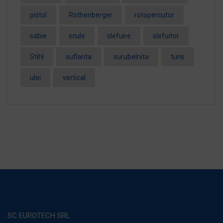
pistol
Rothenberger
rotopercutor
sabie
scule
slefuire
slefuitor
Stihl
suflanta
surubelnita
tuns
ulei
vertical
SC EUROTECH SRL