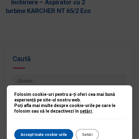
Inchiriere – Placa
compactoare MASALTA MS
60-2
Caută
Caută
după:
Folosim cookie-uri pentru a-ți oferi cea mai bună
experiență pe site-ul nostru web.
Poți afla mai multe despre cookie-urile pe care le
folosim sau să le dezactivezi în
setări
.
Accept toate cookie-urile
Setări