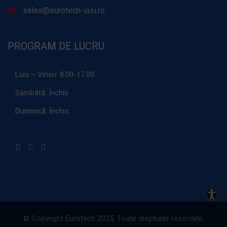
sales@eurotech-iasi.ro
PROGRAM DE LUCRU
Luni – Vineri:
8.00-17.00
Sâmbătă:
Închis
Duminică:
Închis
Acces
© Copyright Eurotech 2025. Toate drepturile rezervate.