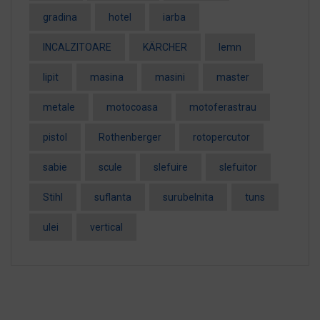
gradina
hotel
iarba
INCALZITOARE
KÄRCHER
lemn
lipit
masina
masini
master
metale
motocoasa
motoferastrau
pistol
Rothenberger
rotopercutor
sabie
scule
slefuire
slefuitor
Stihl
suflanta
surubelnita
tuns
ulei
vertical