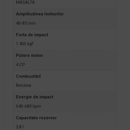
MASALTA
Amplitudinea loviturilor
40-85 mm
Forta de impact
1.400 kgF
Putere motor
4 CP
Combustibil
Benzina
Energie de impact
640-680 bpm
Capacitate rezervor
2,8 l