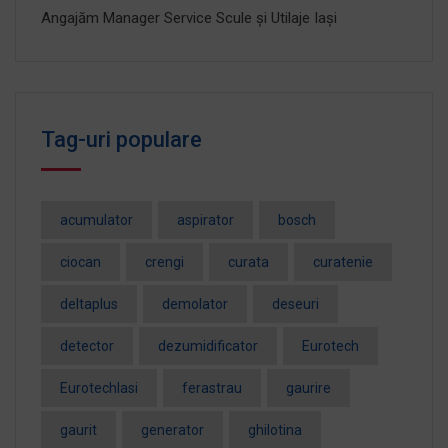
Angajăm Manager Service Scule și Utilaje Iași
Tag-uri populare
acumulator
aspirator
bosch
ciocan
crengi
curata
curatenie
deltaplus
demolator
deseuri
detector
dezumidificator
Eurotech
EurotechIasi
ferastrau
gaurire
gaurit
generator
ghilotina