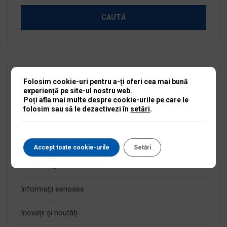
Folosim cookie-uri pentru a-ți oferi cea mai bună
Categorii
experiență pe site-ul nostru web.
Poți afla mai multe despre cookie-urile pe care le
folosim sau să le dezactivezi în
setări
.
Anunțuri active
Anunțuri expirate
Accept toate cookie-urile
Setări
Fără categorie
Informații serioase
Inovații și noutăți