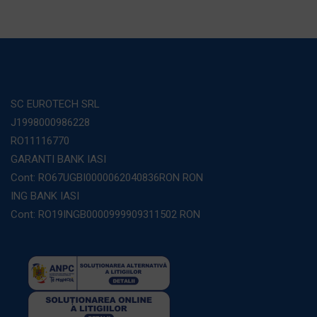
SC EUROTECH SRL
J1998000986228
RO11116770
GARANTI BANK IASI
Cont: RO67UGBI0000062040836RON RON
ING BANK IASI
Cont: RO19INGB0000999909311502 RON