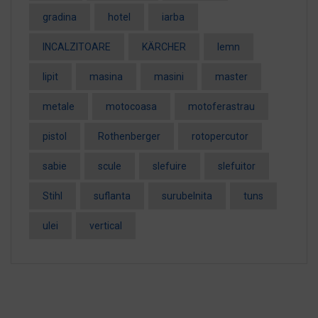
gradina
hotel
iarba
INCALZITOARE
KÄRCHER
lemn
lipit
masina
masini
master
metale
motocoasa
motoferastrau
pistol
Rothenberger
rotopercutor
sabie
scule
slefuire
slefuitor
Stihl
suflanta
surubelnita
tuns
ulei
vertical