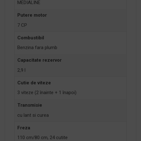
MEDIALINE
Putere motor
7 CP
Combustibil
Benzina fara plumb
Capacitate rezervor
2,9 l
Cutie de viteze
3 viteze (2 înainte + 1 înapoi)
Transmisie
cu lant si curea
Freza
110 cm/80 cm, 24 cutite