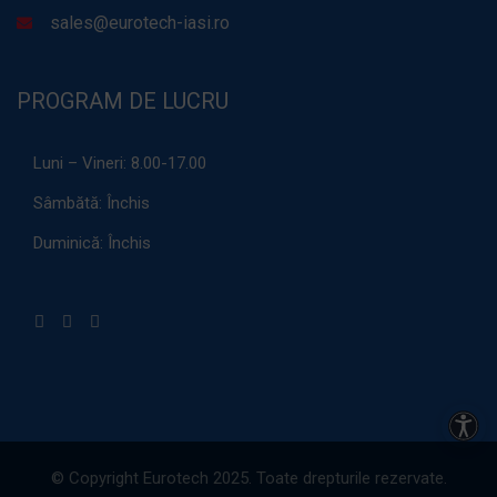
sales@eurotech-iasi.ro
PROGRAM DE LUCRU
Luni – Vineri:
8.00-17.00
Sâmbătă:
Închis
Duminică:
Închis
Acces
© Copyright Eurotech 2025. Toate drepturile rezervate.