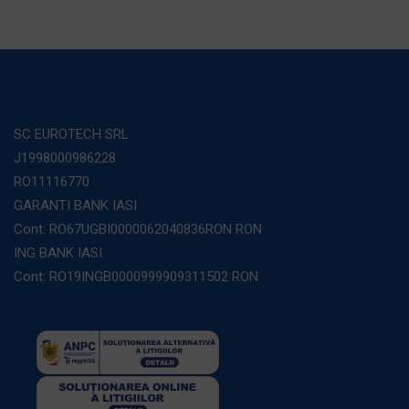
SC EUROTECH SRL
J1998000986228
RO11116770
GARANTI BANK IASI
Cont: RO67UGBI0000062040836RON RON
ING BANK IASI
Cont: RO19INGB0000999909311502 RON