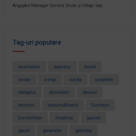
Angajăm Manager Service Scule și Utilaje Iași
Tag-uri populare
acumulator
aspirator
bosch
ciocan
crengi
curata
curatenie
deltaplus
demolator
deseuri
detector
dezumidificator
Eurotech
EurotechIasi
ferastrau
gaurire
gaurit
generator
ghilotina