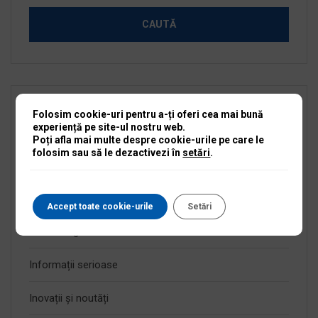
Folosim cookie-uri pentru a-ți oferi cea mai bună
Categorii
experiență pe site-ul nostru web.
Poți afla mai multe despre cookie-urile pe care le
folosim sau să le dezactivezi în
setări
.
Anunțuri active
Anunțuri expirate
Accept toate cookie-urile
Setări
Fără categorie
Informații serioase
Inovații și noutăți