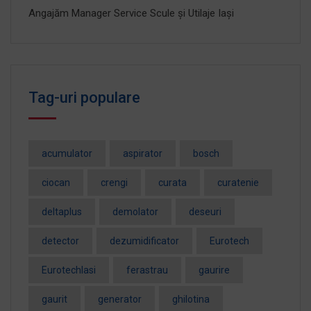
Angajăm Manager Service Scule și Utilaje Iași
Tag-uri populare
acumulator
aspirator
bosch
ciocan
crengi
curata
curatenie
deltaplus
demolator
deseuri
detector
dezumidificator
Eurotech
EurotechIasi
ferastrau
gaurire
gaurit
generator
ghilotina