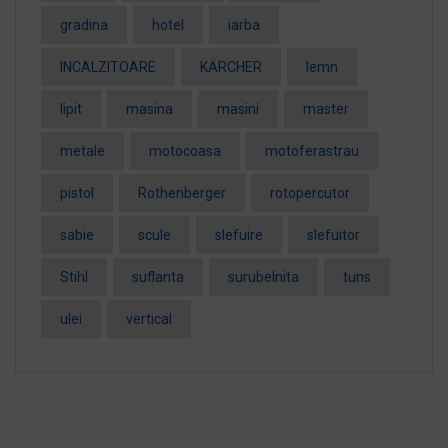
gradina
hotel
iarba
INCALZITOARE
KÄRCHER
lemn
lipit
masina
masini
master
metale
motocoasa
motoferastrau
pistol
Rothenberger
rotopercutor
sabie
scule
slefuire
slefuitor
Stihl
suflanta
surubelnita
tuns
ulei
vertical