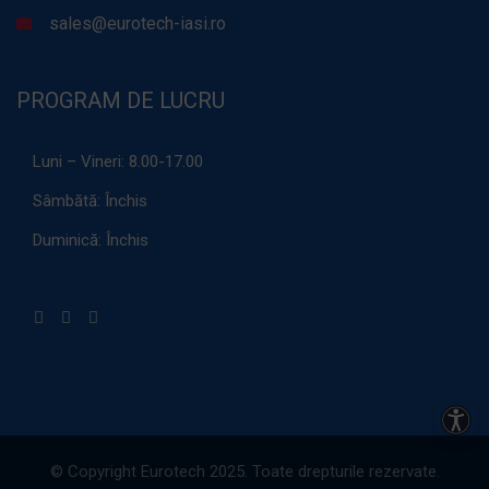
sales@eurotech-iasi.ro
PROGRAM DE LUCRU
Luni – Vineri:
8.00-17.00
Sâmbătă:
Închis
Duminică:
Închis
Acces
© Copyright Eurotech 2025. Toate drepturile rezervate.