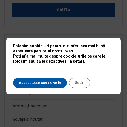
Folosim cookie-uri pentru a-ți oferi cea mai bună
Categorii
experiență pe site-ul nostru web.
Poți afla mai multe despre cookie-urile pe care le
folosim sau să le dezactivezi în
setări
.
Anunțuri active
Anunțuri expirate
Accept toate cookie-urile
Setări
Fără categorie
Informații serioase
Inovații și noutăți