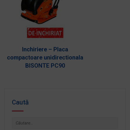
Inchiriere – Generator
monofazat STAGER 5800
Caută
Caută
după: