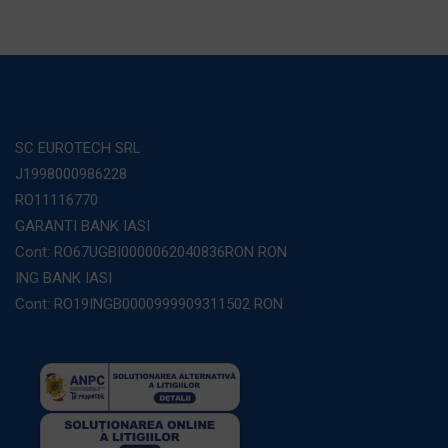
SC EUROTECH SRL
J1998000986228
RO11116770
GARANTI BANK IASI
Cont: RO67UGBI0000062040836RON RON
ING BANK IASI
Cont: RO19INGB0000999909311502 RON