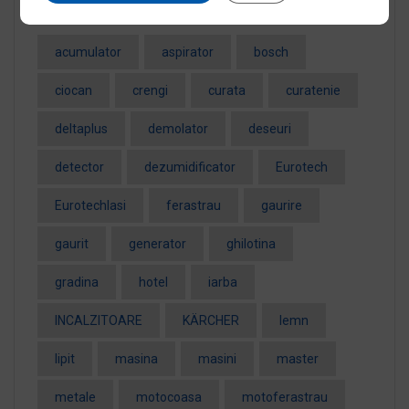
acumulator
aspirator
bosch
ciocan
crengi
curata
curatenie
deltaplus
demolator
deseuri
detector
dezumidificator
Eurotech
EurotechIasi
ferastrau
gaurire
gaurit
generator
ghilotina
gradina
hotel
iarba
INCALZITOARE
KÄRCHER
lemn
lipit
masina
masini
master
metale
motocoasa
motoferastrau