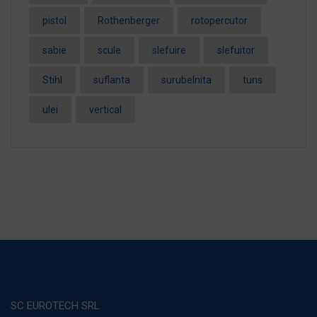
pistol
Rothenberger
rotopercutor
sabie
scule
slefuire
slefuitor
Stihl
suflanta
surubelnita
tuns
ulei
vertical
SC EUROTECH SRL