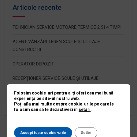
Articole recente
TEHNICIAN SERVICE MOTOARE TERMICE 2 SI 4 TIMPI
AGENT VÂNZĂRI TEREN SCULE ȘI UTILAJE
CONSTRUCȚII
OPERATOR DEPOZIT
RECEPȚIONER SERVICE SCULE ȘI UTILAJE
Angajăm Manager Service Scule și Utilaje Iași
Folosim cookie-uri pentru a-ți oferi cea mai bună
experiență pe site-ul nostru web.
Poți afla mai multe despre cookie-urile pe care le
folosim sau să le dezactivezi în
setări
.
Tag-uri populare
Accept toate cookie-urile
Setări