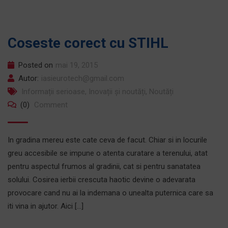
Coseste corect cu STIHL
Posted on
mai 19, 2015
Autor:
iasieurotech@gmail.com
Informații serioase
,
Inovații și noutăți
,
Noutăți
(0)
Comment
In gradina mereu este cate ceva de facut. Chiar si in locurile
greu accesibile se impune o atenta curatare a terenului, atat
pentru aspectul frumos al gradinii, cat si pentru sanatatea
solului. Cosirea ierbii crescuta haotic devine o adevarata
provocare cand nu ai la indemana o unealta puternica care sa
iti vina in ajutor. Aici […]