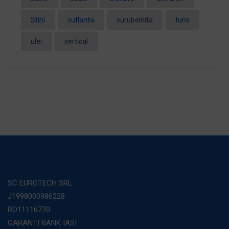
Stihl
suflanta
surubelnita
tuns
ulei
vertical
SC EUROTECH SRL
J1998000986228
RO11116770
GARANTI BANK IASI