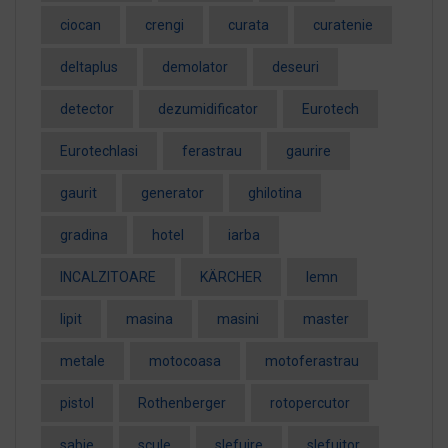
ciocan
crengi
curata
curatenie
deltaplus
demolator
deseuri
detector
dezumidificator
Eurotech
EurotechIasi
ferastrau
gaurire
gaurit
generator
ghilotina
gradina
hotel
iarba
INCALZITOARE
KÄRCHER
lemn
lipit
masina
masini
master
metale
motocoasa
motoferastrau
pistol
Rothenberger
rotopercutor
sabie
scule
slefuire
slefuitor