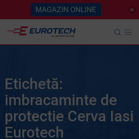
MAGAZIN ONLINE
Skip
to
content
Etichetă:
imbracaminte de
protectie Cerva Iasi
Eurotech