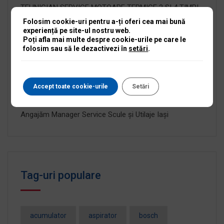
TEHNICIAN SERVICE MOTOARE TERMICE 2 SI 4 TIMPI
Folosim cookie-uri pentru a-ți oferi cea mai bună
experiență pe site-ul nostru web.
AGENT VÂNZĂRI TEREN SCULE ȘI UTILAJE
Poți afla mai multe despre cookie-urile pe care le
CONSTRUCȚII
folosim sau să le dezactivezi în
setări
.
OPERATOR DEPOZIT
Accept toate cookie-urile
Setări
RECEPȚIONER SERVICE SCULE ȘI UTILAJE
Angajăm Manager Service Scule și Utilaje Iași
Tag-uri populare
acumulator
aspirator
bosch