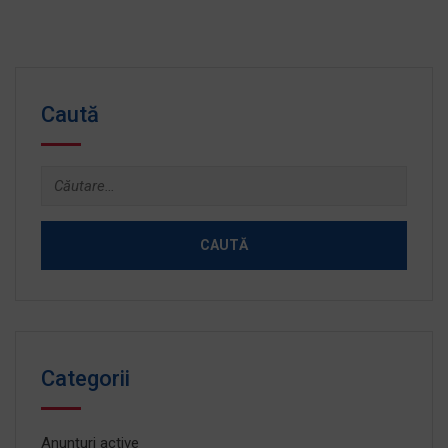
Caută
Caută
după:
Categorii
Anunțuri active