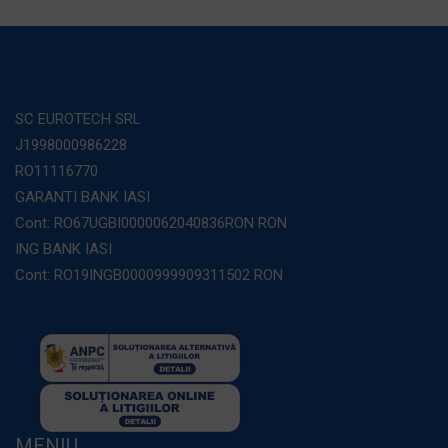
SC EUROTECH SRL
J1998000986228
RO11116770
GARANTI BANK IASI
Cont: RO67UGBI0000062040836RON RON
ING BANK IASI
Cont: RO19INGB0000999909311502 RON
MENIU