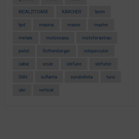
INCALZITOARE
KÄRCHER
lemn
lipit
masina
masini
master
metale
motocoasa
motoferastrau
pistol
Rothenberger
rotopercutor
sabie
scule
slefuire
slefuitor
Stihl
suflanta
surubelnita
tuns
ulei
vertical