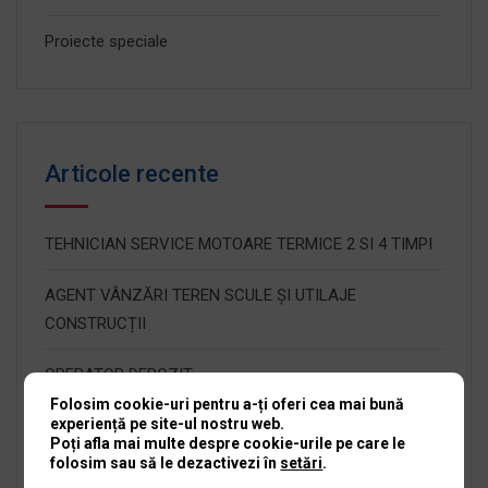
Proiecte speciale
Articole recente
TEHNICIAN SERVICE MOTOARE TERMICE 2 SI 4 TIMPI
AGENT VÂNZĂRI TEREN SCULE ȘI UTILAJE
CONSTRUCȚII
OPERATOR DEPOZIT
Folosim cookie-uri pentru a-ți oferi cea mai bună
experiență pe site-ul nostru web.
RECEPȚIONER SERVICE SCULE ȘI UTILAJE
Poți afla mai multe despre cookie-urile pe care le
folosim sau să le dezactivezi în
setări
.
Angajăm Manager Service Scule și Utilaje Iași