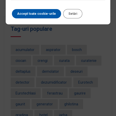
Accept toate cookie-urile
Setări
Tag-uri populare
acumulator
aspirator
bosch
ciocan
crengi
curata
curatenie
deltaplus
demolator
deseuri
detector
dezumidificator
Eurotech
EurotechIasi
ferastrau
gaurire
gaurit
generator
ghilotina
gradina
hotel
iarba