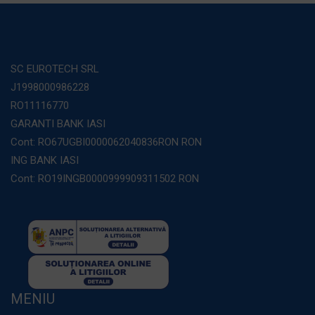
SC EUROTECH SRL
J1998000986228
RO11116770
GARANTI BANK IASI
Cont: RO67UGBI0000062040836RON RON
ING BANK IASI
Cont: RO19INGB0000999909311502 RON
MENIU