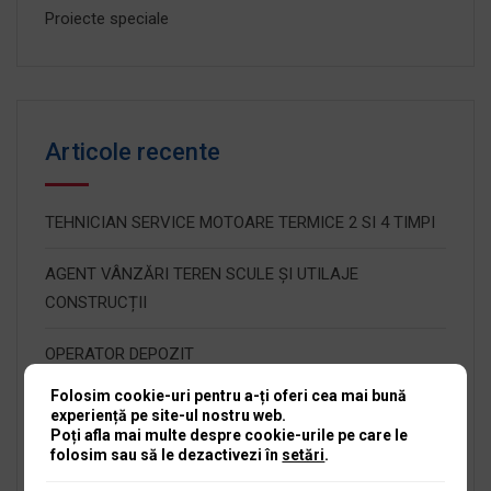
Proiecte speciale
Articole recente
TEHNICIAN SERVICE MOTOARE TERMICE 2 SI 4 TIMPI
AGENT VÂNZĂRI TEREN SCULE ȘI UTILAJE
CONSTRUCȚII
OPERATOR DEPOZIT
Folosim cookie-uri pentru a-ți oferi cea mai bună
RECEPȚIONER SERVICE SCULE ȘI UTILAJE
experiență pe site-ul nostru web.
Poți afla mai multe despre cookie-urile pe care le
folosim sau să le dezactivezi în
setări
.
Angajăm Manager Service Scule și Utilaje Iași