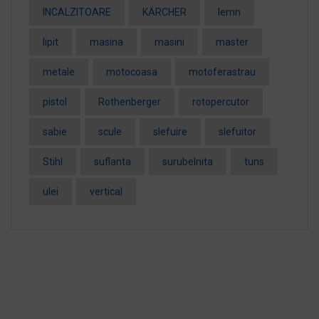
INCALZITOARE
KÄRCHER
lemn
lipit
masina
masini
master
metale
motocoasa
motoferastrau
pistol
Rothenberger
rotopercutor
sabie
scule
slefuire
slefuitor
Stihl
suflanta
surubelnita
tuns
ulei
vertical