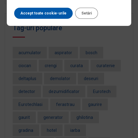
Accept toate cookie-urile
Setări
Tag-uri populare
acumulator
aspirator
bosch
ciocan
crengi
curata
curatenie
deltaplus
demolator
deseuri
detector
dezumidificator
Eurotech
EurotechIasi
ferastrau
gaurire
gaurit
generator
ghilotina
gradina
hotel
iarba