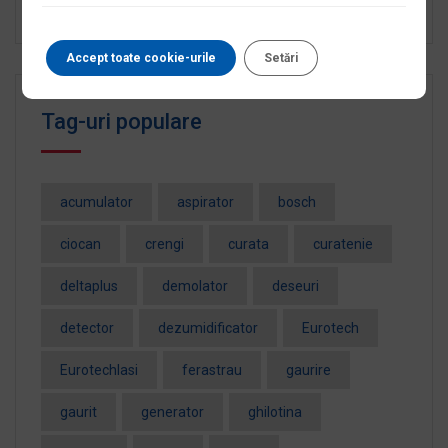
Angajăm Manager Service Scule și Utilaje Iași
Accept toate cookie-urile
Setări
Tag-uri populare
acumulator
aspirator
bosch
ciocan
crengi
curata
curatenie
deltaplus
demolator
deseuri
detector
dezumidificator
Eurotech
EurotechIasi
ferastrau
gaurire
gaurit
generator
ghilotina