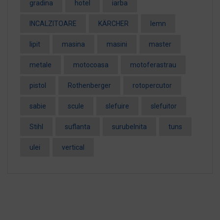
gradina
hotel
iarba
INCALZITOARE
KÄRCHER
lemn
lipit
masina
masini
master
metale
motocoasa
motoferastrau
pistol
Rothenberger
rotopercutor
sabie
scule
slefuire
slefuitor
Stihl
suflanta
surubelnita
tuns
ulei
vertical