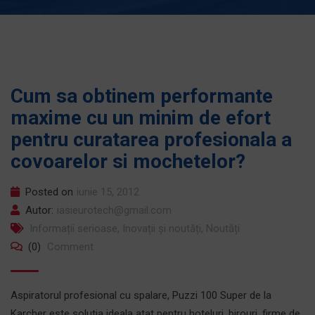
Cum sa obtinem performante
maxime cu un minim de efort
pentru curatarea profesionala a
covoarelor si mochetelor?
Posted on
iunie 15, 2012
Autor:
iasieurotech@gmail.com
Informații serioase
,
Inovații și noutăți
,
Noutăți
(0)
Comment
Aspiratorul profesional cu spalare, Puzzi 100 Super de la
Karcher este solutia ideala atat pentru hoteluri, birouri, firme de