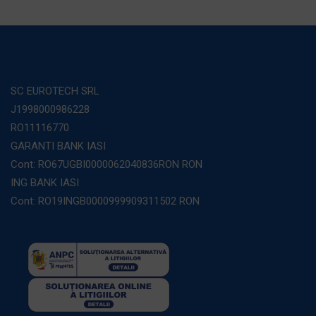
SC EUROTECH SRL
J1998000986228
RO11116770
GARANTI BANK IASI
Cont: RO67UGBI0000062040836RON RON
ING BANK IASI
Cont: RO19INGB0000999909311502 RON