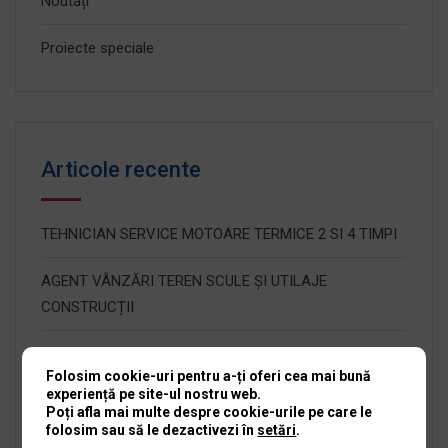
Noutăți
Proiecte speciale
Articole recente
TEHNICIAN SERVICE MOTOARE TERMICE 2 SI 4 TIMPI
AGENT VÂNZĂRI TEREN SCULE ȘI UTILAJE
CONSTRUCȚII
OPERATOR DEPOZIT
Folosim cookie-uri pentru a-ți oferi cea mai bună
experiență pe site-ul nostru web.
RECEPȚIONER SERVICE SCULE ȘI UTILAJE
Poți afla mai multe despre cookie-urile pe care le
folosim sau să le dezactivezi în
setări
.