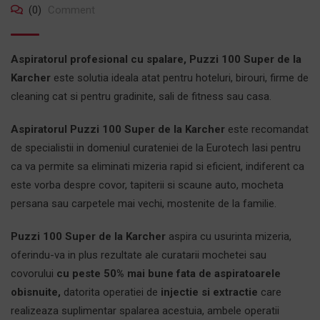
(0)
Comment
Aspiratorul profesional cu spalare, Puzzi 100 Super de la
Karcher
este solutia ideala atat pentru hoteluri, birouri, firme de
cleaning cat si pentru gradinite, sali de fitness sau casa.
Aspiratorul Puzzi 100 Super de la Karcher
este recomandat
de specialistii in domeniul curateniei de la
Eurotech Iasi
pentru
ca va permite sa eliminati mizeria rapid si eficient, indiferent ca
este vorba despre covor, tapiterii si scaune auto, mocheta
persana sau carpetele mai vechi, mostenite de la familie.
Puzzi 100 Super de la Karcher
aspira cu usurinta mizeria,
oferindu-va in plus rezultate ale curatarii mochetei sau
covorului
cu peste 50% mai bune fata de aspiratoarele
obisnuite,
datorita operatiei de
injectie si extractie
care
realizeaza suplimentar spalarea acestuia, ambele operatii