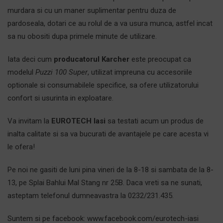
murdara si cu un maner suplimentar pentru duza de
pardoseala, dotari ce au rolul de a va usura munca, astfel incat
sa nu obositi dupa primele minute de utilizare.
Iata deci cum
producatorul Karcher
este preocupat ca
modelul
Puzzi 100 Super
, utilizat impreuna cu accesoriile
optionale si consumabilele specifice, sa ofere utilizatorului
confort si usurinta in exploatare.
Va invitam la
EUROTECH Iasi
sa testati acum un produs de
inalta calitate si sa va bucurati de avantajele pe care acesta vi
le ofera!
Pe noi ne gasiti de
luni pina vineri de la 8-18 si sambata de la 8-
13, pe Splai Bahlui Mal Stang nr 25B
. Daca vreti sa ne sunati,
asteptam telefonul dumneavastra la 0232/231.435.
Suntem si pe facebook:
www.facebook.com/eurotech-iasi