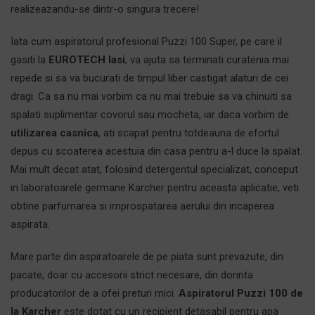
realizeazandu-se dintr-o singura trecere!
Iata cum aspiratorul profesional Puzzi 100 Super, pe care il
gasiti la
EUROTECH Iasi
, va ajuta sa terminati curatenia mai
repede si sa va bucurati de timpul liber castigat alaturi de cei
dragi. Ca sa nu mai vorbim ca nu mai trebuie sa va chinuiti sa
spalati suplimentar covorul sau mocheta, iar daca vorbim de
utilizarea casnica
, ati scapat pentru totdeauna de efortul
depus cu scoaterea acestuia din casa pentru a-l duce la spalat.
Mai mult decat atat, folosind detergentul specializat, conceput
in laboratoarele germane Karcher pentru aceasta aplicatie, veti
obtine parfumarea si improspatarea aerului din incaperea
aspirata.
Mare parte din aspiratoarele de pe piata sunt prevazute, din
pacate, doar cu accesorii strict necesare, din dorinta
producatorilor de a ofei preturi mici.
Aspiratorul Puzzi 100 de
la Karcher
este dotat cu un recipient detasabil pentru apa