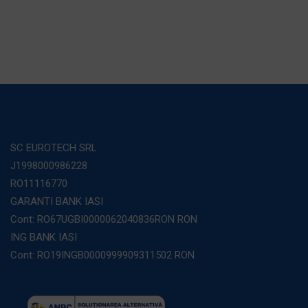
SC EUROTECH SRL
J1998000986228
RO11116770
GARANTI BANK IASI
Cont: RO67UGBI0000062040836RON RON
ING BANK IASI
Cont: RO19INGB0000999909311502 RON