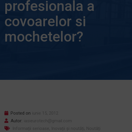
profesionala a
covoarelor si
mochetelor?
Posted on
iunie 15, 2012
Autor:
iasieurotech@gmail.com
Informații serioase
,
Inovații și noutăți
,
Noutăți