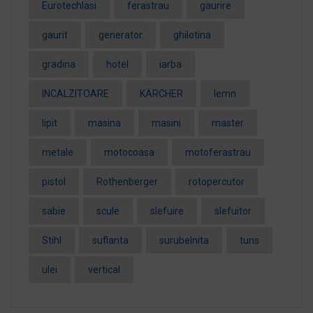
EurotechIasi
ferastrau
gaurire
gaurit
generator
ghilotina
gradina
hotel
iarba
INCALZITOARE
KÄRCHER
lemn
lipit
masina
masini
master
metale
motocoasa
motoferastrau
pistol
Rothenberger
rotopercutor
sabie
scule
slefuire
slefuitor
Stihl
suflanta
surubelnita
tuns
ulei
vertical