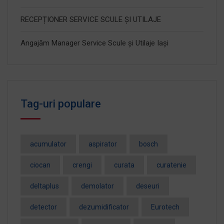
RECEPȚIONER SERVICE SCULE ȘI UTILAJE
Angajăm Manager Service Scule și Utilaje Iași
Tag-uri populare
acumulator
aspirator
bosch
ciocan
crengi
curata
curatenie
deltaplus
demolator
deseuri
detector
dezumidificator
Eurotech