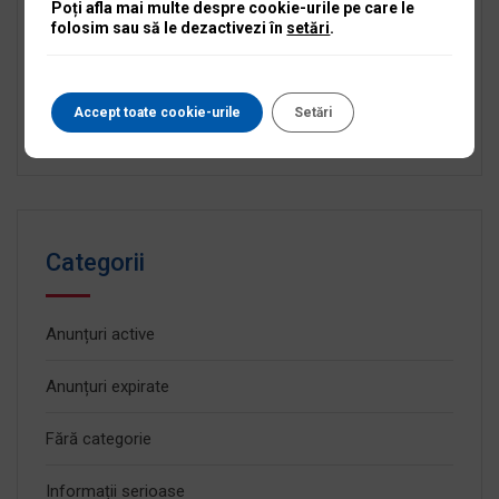
Poți afla mai multe despre cookie-urile pe care le
folosim sau să le dezactivezi în
setări
.
Caută
după:
Accept toate cookie-urile
Setări
Categorii
Anunțuri active
Anunțuri expirate
Fără categorie
Informații serioase