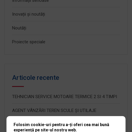
Informații serioase
Inovații și noutăți
Noutăți
Proiecte speciale
Articole recente
TEHNICIAN SERVICE MOTOARE TERMICE 2 SI 4 TIMPI
AGENT VÂNZĂRI TEREN SCULE ȘI UTILAJE
CONSTRUCȚII
Folosim cookie-uri pentru a-ți oferi cea mai bună
experiență pe site-ul nostru web.