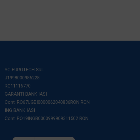
SC EUROTECH SRL
J1998000986228
RO11116770
GARANTI BANK IASI
Cont: RO67UGBI0000062040836RON RON
ING BANK IASI
Cont: RO19INGB0000999909311502 RON