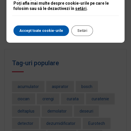
OPERATOR DEPOZIT
Poți afla mai multe despre cookie-urile pe care le
folosim sau să le dezactivezi în
setări
.
RECEPȚIONER SERVICE SCULE ȘI UTILAJE
Angajăm Manager Service Scule și Utilaje Iași
Accept toate cookie-urile
Setări
Tag-uri populare
acumulator
aspirator
bosch
ciocan
crengi
curata
curatenie
deltaplus
demolator
deseuri
detector
dezumidificator
Eurotech