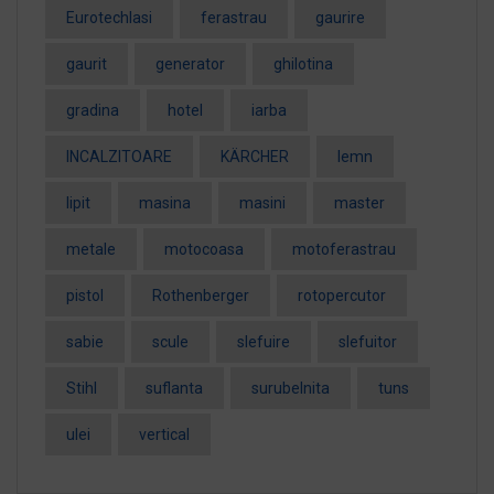
EurotechIasi
ferastrau
gaurire
gaurit
generator
ghilotina
gradina
hotel
iarba
INCALZITOARE
KÄRCHER
lemn
lipit
masina
masini
master
metale
motocoasa
motoferastrau
pistol
Rothenberger
rotopercutor
sabie
scule
slefuire
slefuitor
Stihl
suflanta
surubelnita
tuns
ulei
vertical