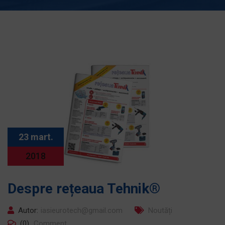
23 mart.
2018
Despre rețeaua Tehnik®
Autor:
iasieurotech@gmail.com
Noutăți
(0)
Comment