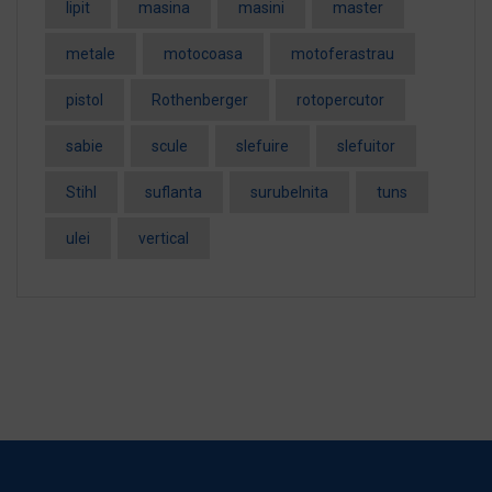
lipit
masina
masini
master
metale
motocoasa
motoferastrau
pistol
Rothenberger
rotopercutor
sabie
scule
slefuire
slefuitor
Stihl
suflanta
surubelnita
tuns
ulei
vertical