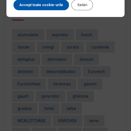
Accept toate cookie-urile
Setări
Tag-uri populare
acumulator
aspirator
bosch
ciocan
crengi
curata
curatenie
deltaplus
demolator
deseuri
detector
dezumidificator
Eurotech
EurotechIasi
ferastrau
gaurire
gaurit
generator
ghilotina
gradina
hotel
iarba
INCALZITOARE
KÄRCHER
lemn