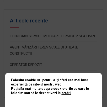
Articole recente
TEHNICIAN SERVICE MOTOARE TERMICE 2 SI 4 TIMPI
AGENT VÂNZĂRI TEREN SCULE ȘI UTILAJE
CONSTRUCȚII
OPERATOR DEPOZIT
RECEPȚIONER SERVICE SCULE ȘI UTILAJE
Folosim cookie-uri pentru a-ți oferi cea mai bună
experiență pe site-ul nostru web.
Angajăm Manager Service Scule și Utilaje Iași
Poți afla mai multe despre cookie-urile pe care le
folosim sau să le dezactivezi în
setări
.