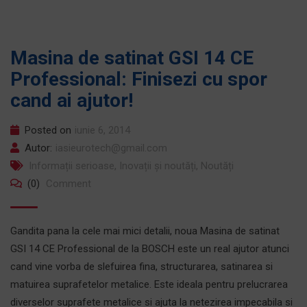
Masina de satinat GSI 14 CE
Professional: Finisezi cu spor
cand ai ajutor!
Posted on
iunie 6, 2014
Autor:
iasieurotech@gmail.com
Informații serioase
,
Inovații și noutăți
,
Noutăți
(0)
Comment
Gandita pana la cele mai mici detalii, noua Masina de satinat
GSI 14 CE Professional de la BOSCH este un real ajutor atunci
cand vine vorba de slefuirea fina, structurarea, satinarea si
matuirea suprafetelor metalice. Este ideala pentru prelucrarea
diverselor suprafete metalice si ajuta la netezirea impecabila si