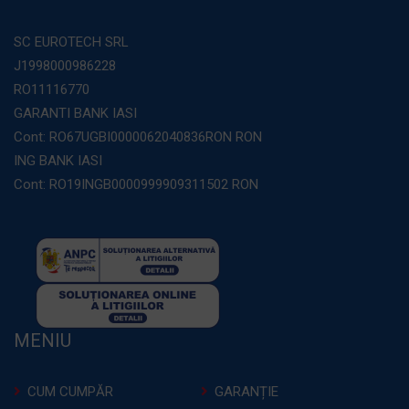
SC EUROTECH SRL
J1998000986228
RO11116770
GARANTI BANK IASI
Cont: RO67UGBI0000062040836RON RON
ING BANK IASI
Cont: RO19INGB0000999909311502 RON
MENIU
CUM CUMPĂR
GARANȚIE