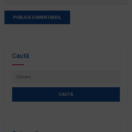
Caută
Caută
după: