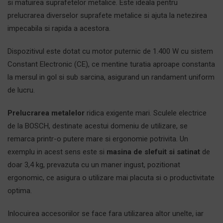
si matuirea suprafetelor metalice. Este ideala pentru
prelucrarea diverselor suprafete metalice si ajuta la netezirea
impecabila si rapida a acestora.
Dispozitivul este dotat cu motor puternic de 1.400 W cu sistem
Constant Electronic (CE), ce mentine turatia aproape constanta
la mersul in gol si sub sarcina, asigurand un randament uniform
de lucru.
Prelucrarea metalelor
ridica exigente mari. Sculele electrice
de la BOSCH, destinate acestui domeniu de utilizare, se
remarca printr-o putere mare si ergonomie potrivita. Un
exemplu in acest sens este si
masina de slefuit si satinat
de
doar 3,4 kg, prevazuta cu un maner ingust, pozitionat
ergonomic, ce asigura o utilizare mai placuta si o productivitate
optima.
Inlocuirea accesoriilor se face fara utilizarea altor unelte, iar