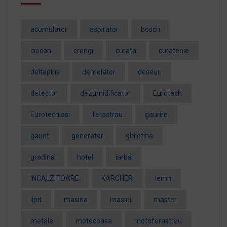
acumulator
aspirator
bosch
ciocan
crengi
curata
curatenie
deltaplus
demolator
deseuri
detector
dezumidificator
Eurotech
EurotechIasi
ferastrau
gaurire
gaurit
generator
ghilotina
gradina
hotel
iarba
INCALZITOARE
KÄRCHER
lemn
lipit
masina
masini
master
metale
motocoasa
motoferastrau