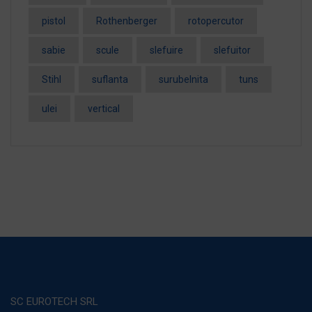
pistol
Rothenberger
rotopercutor
sabie
scule
slefuire
slefuitor
Stihl
suflanta
surubelnita
tuns
ulei
vertical
SC EUROTECH SRL