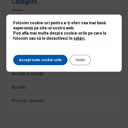
Categorii
Anunțuri active
Folosim cookie-uri pentru a-ți oferi cea mai bună
experiență pe site-ul nostru web.
Anunțuri expirate
Poți afla mai multe despre cookie-urile pe care le
folosim sau să le dezactivezi în
setări
.
Fără categorie
Informații serioase
Accept toate cookie-urile
Setări
Inovații și noutăți
Noutăți
Proiecte speciale