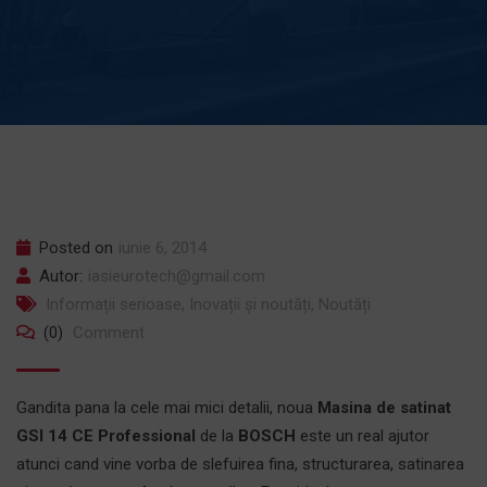
Posted on
iunie 6, 2014
Autor:
iasieurotech@gmail.com
Informații serioase
,
Inovații și noutăți
,
Noutăți
(0)
Comment
Gandita pana la cele mai mici detalii, noua
Masina de satinat
GSI 14 CE Professional
de la
BOSCH
este un real ajutor
atunci cand vine vorba de slefuirea fina, structurarea, satinarea