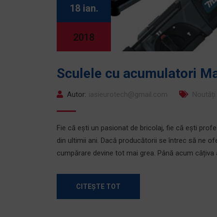
18 ian.
2018
Sculele cu acumulatori Ma
Autor:
iasieurotech@gmail.com
Noutăți
Fie că ești un pasionat de bricolaj, fie că ești profe
din ultimii ani. Dacă producătorii se întrec să ne 
cumpărare devine tot mai grea. Până acum câțiva a
CITEȘTE TOT