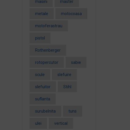
masini
master
metale
motocoasa
motoferastrau
pistol
Rothenberger
rotopercutor
sabie
scule
slefuire
slefuitor
Stihl
suflanta
surubelnita
tuns
ulei
vertical