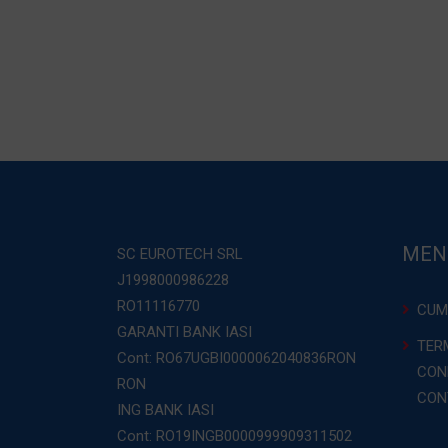
MEN
SC EUROTECH SRL
J1998000986228
RO11116770
CUM
GARANTI BANK IASI
TERM
Cont: RO67UGBI0000062040836RON
COND
RON
CON
ING BANK IASI
Cont: RO19INGB0000999909311502