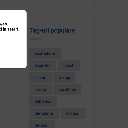
 web.
i în
setări
.
Tag-uri populare
acumulator
aspirator
bosch
ciocan
crengi
curata
curatenie
deltaplus
demolator
deseuri
detector