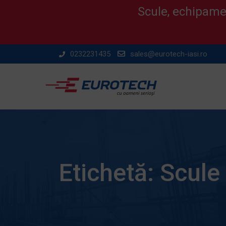
Scule, echipamen
Skip
0232231435
sales@eurotech-iasi.ro
to
content
Etichetă:
Scule