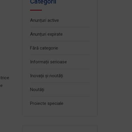
Categorii
Anunțuri active
Anunțuri expirate
Fără categorie
Informații serioase
Inovații și noutăți
ctrice
de
Noutăți
Proiecte speciale