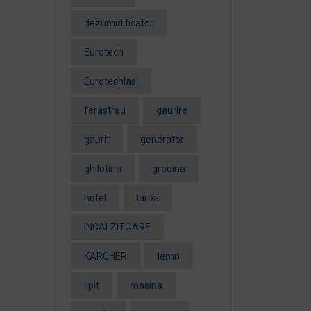
dezumidificator
Eurotech
EurotechIasi
ferastrau
gaurire
gaurit
generator
ghilotina
gradina
hotel
iarba
INCALZITOARE
KÄRCHER
lemn
lipit
masina