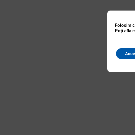
Folosim co
Poți afla 
Acce