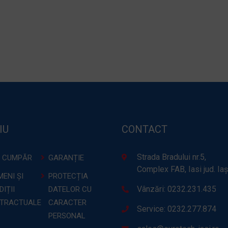
IU
CONTACT
Strada Bradului nr.5,
 CUMPĂR
GARANȚIE
Complex FAB, Iasi jud. Iaș
ENI ȘI
PROTECȚIA
Vânzări: 0232.231.435
IȚII
DATELOR CU
TRACTUALE
CARACTER
Service: 0232.277.874
PERSONAL