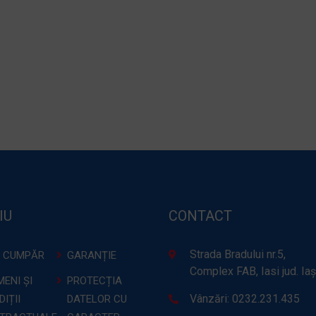
IU
CONTACT
Strada Bradului nr.5,
 CUMPĂR
GARANȚIE
Complex FAB, Iasi jud. Iaș
ENI ȘI
PROTECȚIA
Vânzări: 0232.231.435
IȚII
DATELOR CU