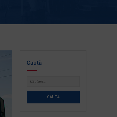
Caută
Caută
după: