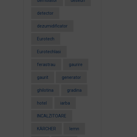
demolator
deseuri
detector
dezumidificator
Eurotech
EurotechIasi
ferastrau
gaurire
gaurit
generator
ghilotina
gradina
hotel
iarba
INCALZITOARE
KÄRCHER
lemn