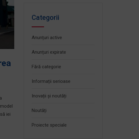
Categorii
Anunțuri active
Anunțuri expirate
rea
Fără categorie
Informații serioase
Inovații și noutăți
ea
 model
Noutăți
să iei
Proiecte speciale