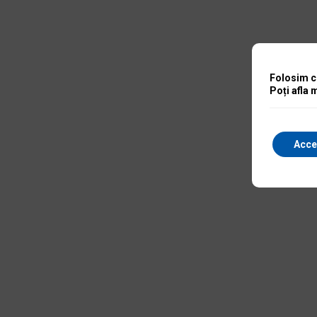
Folosim co
Poți afla 
Acce