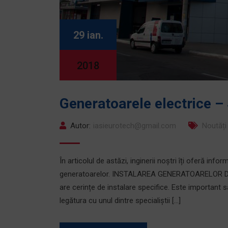
29 ian.
2018
Generatoarele electrice – S
Autor:
iasieurotech@gmail.com
Noutăți
În articolul de astăzi, inginerii noștri îți oferă info
generatoarelor. INSTALAREA GENERATOARELOR Deși
are cerințe de instalare specifice. Este important să
legătura cu unul dintre specialiștii […]