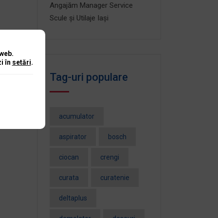
Angajăm Manager Service
Scule și Utilaje Iași
 web.
i în
setări
.
Tag-uri populare
acumulator
aspirator
bosch
ciocan
crengi
curata
curatenie
deltaplus