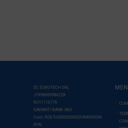
MEN
SC EUROTECH SRL
J1998000986228
RO11116770
CUM
GARANTI BANK IASI
TERM
Cont: RO67UGBI0000062040836RON
COND
RON