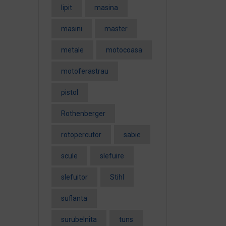
lipit
masina
masini
master
metale
motocoasa
motoferastrau
pistol
Rothenberger
rotopercutor
sabie
scule
slefuire
slefuitor
Stihl
suflanta
surubelnita
tuns