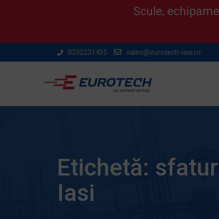
Scule, echipamen
Skip
0232231435
sales@eurotech-iasi.ro
to
content
Etichetă:
sfatur
Iasi