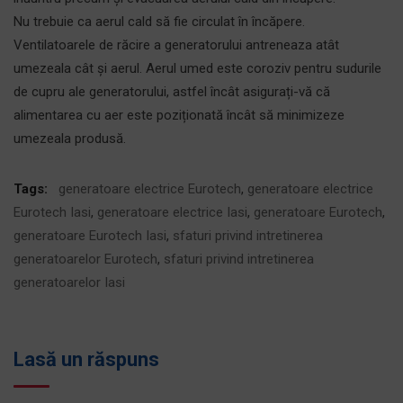
Nu trebuie ca aerul cald să fie circulat în încăpere.
Ventilatoarele de răcire a generatorului antreneaza atât
umezeala cât și aerul. Aerul umed este coroziv pentru sudurile
de cupru ale generatorului, astfel încât asigurați-vă că
alimentarea cu aer este poziționată încât să minimizeze
umezeala produsă.
Tags:
generatoare electrice Eurotech
,
generatoare electrice
Eurotech Iasi
,
generatoare electrice Iasi
,
generatoare Eurotech
,
generatoare Eurotech Iasi
,
sfaturi privind intretinerea
generatoarelor Eurotech
,
sfaturi privind intretinerea
generatoarelor Iasi
Lasă un răspuns