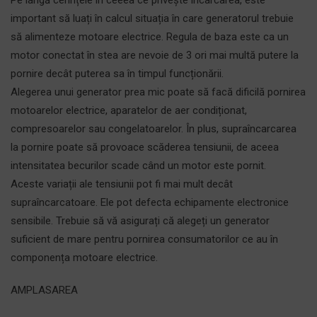
Pe lângă cerințele în ceeea ce privește încarcarea, este
important să luați în calcul situația în care generatorul trebuie
să alimenteze motoare electrice. Regula de baza este ca un
motor conectat în stea are nevoie de 3 ori mai multă putere la
pornire decât puterea sa în timpul funcționării.
Alegerea unui generator prea mic poate să facă dificilă pornirea
motoarelor electrice, aparatelor de aer condiționat,
compresoarelor sau congelatoarelor. În plus, supraîncarcarea
la pornire poate să provoace scăderea tensiunii, de aceea
intensitatea becurilor scade când un motor este pornit.
Aceste variații ale tensiunii pot fi mai mult decât
supraîncarcatoare. Ele pot defecta echipamente electronice
sensibile. Trebuie să vă asigurați că alegeți un generator
suficient de mare pentru pornirea consumatorilor ce au în
componența motoare electrice.
AMPLASAREA