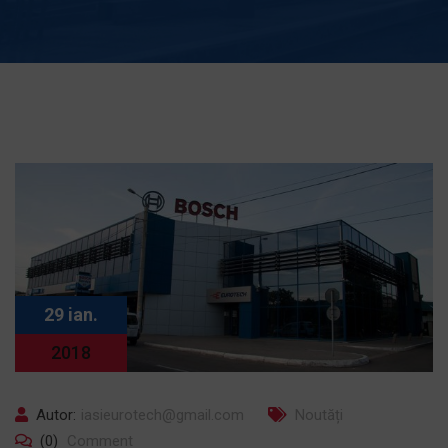
29 ian.
2018
Autor:
iasieurotech@gmail.com
Noutăți
(0)
Comment