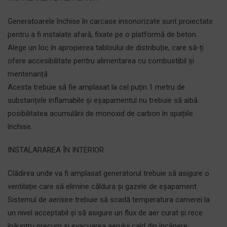
Generatoarele închise în carcase insonorizate sunt proiectate
pentru a fi instalate afară, fixate pe o platformă de beton.
Alege un loc în apropierea tabloului de distribuție, care să-ți
ofere accesibilitate pentru alimentarea cu combustibil și
mentenanță.
Acesta trebuie să fie amplasat la cel puțin 1 metru de
substanțele inflamabile și eșapamentul nu trebuie să aibă
posibilitatea acumulării de monoxid de carbon în spațiile
închise.
INSTALARAREA ÎN INTERIOR
Clădirea unde va fi amplasat generatorul trebuie să asigure o
ventilație care să elimine căldura și gazele de eșapament.
Sistemul de aerisire trebuie să scadă temperatura camerei la
un nivel acceptabil și să asigure un flux de aer curat și rece
înăuntru precum și evacuarea aerului cald din încăpere.