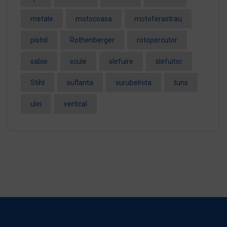
metale
motocoasa
motoferastrau
pistol
Rothenberger
rotopercutor
sabie
scule
slefuire
slefuitor
Stihl
suflanta
surubelnita
tuns
ulei
vertical