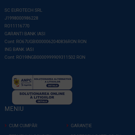
SC EUROTECH SRL
J1998000986228
RO11116770
GARANTI BANK IASI
Cont: RO67UGBI0000062040836RON RON
ING BANK IASI
Cont: RO19INGB0000999909311502 RON
MENIU
CUM CUMPĂR
GARANȚIE