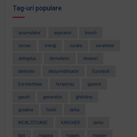
Tag-uri populare
acumulator
aspirator
bosch
ciocan
crengi
curata
curatenie
deltaplus
demolator
deseuri
detector
dezumidificator
Eurotech
EurotechIasi
ferastrau
gaurire
gaurit
generator
ghilotina
gradina
hotel
iarba
INCALZITOARE
KÄRCHER
lemn
lipit
masina
masini
master