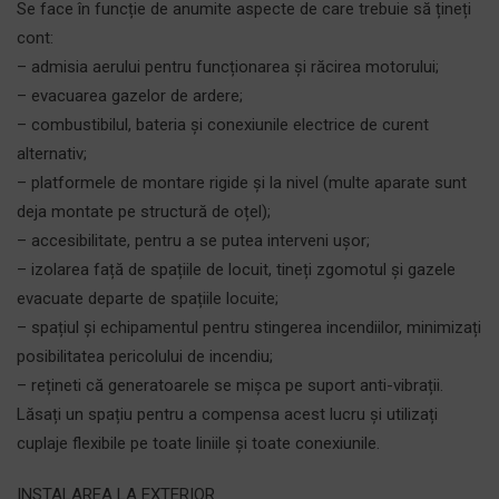
Se face în funcție de anumite aspecte de care trebuie să țineți
cont:
– admisia aerului pentru funcționarea și răcirea motorului;
– evacuarea gazelor de ardere;
– combustibilul, bateria și conexiunile electrice de curent
alternativ;
– platformele de montare rigide și la nivel (multe aparate sunt
deja montate pe structură de oțel);
– accesibilitate, pentru a se putea interveni ușor;
– izolarea față de spațiile de locuit, tineți zgomotul și gazele
evacuate departe de spațiile locuite;
– spațiul și echipamentul pentru stingerea incendiilor, minimizați
posibilitatea pericolului de incendiu;
– rețineti că generatoarele se mișca pe suport anti-vibrații.
Lăsați un spațiu pentru a compensa acest lucru și utilizați
cuplaje flexibile pe toate liniile și toate conexiunile.
INSTALAREA LA EXTERIOR