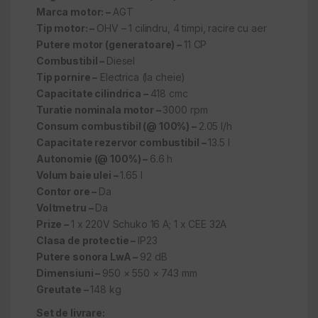
Marca motor: –
AGT
Tip motor: –
OHV – 1 cilindru, 4 timpi, racire cu aer
Putere motor (generatoare) –
11 CP
Combustibil –
Diesel
Tip pornire –
Electrica (la cheie)
Capacitate cilindrica –
418 cmc
Turatie nominala motor –
3000 rpm
Consum combustibil (@ 100%) –
2.05 l/h
Capacitate rezervor combustibil –
13.5 l
Autonomie (@ 100%) –
6.6 h
Volum baie ulei –
1.65 l
Contor ore –
Da
Voltmetru –
Da
Prize –
1 x 220V Schuko 16 A; 1 x CEE 32A
Clasa de protectie –
IP23
Putere sonora LwA –
92 dB
Dimensiuni –
950 × 550 × 743 mm
Greutate –
148 kg
Set de livrare: