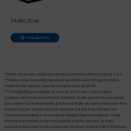
24.685,00
lei
Adaugă în coș
*Pretul afisat este valabil doar pentru comanda online si include T.V.A.
**Pentru orice comanda plasata pe eurotech-iasi.ro/magazinonline,
indiferent de valoare, taxa de transport este de 25 lei.
***Fotografiile prezentate au caracter informativ si pot contine
accesorii neincluse in pachetele standard. Unele specificatii sau pretul,
pot contine mici inadvertente, pot fi modificate de catre producator fara
preaviz sau pot contine erori de operare. Ele pot fi modificate fara
instiintare prealabila si nu constituie obligativitate contractuala. Toate
promotiile prezente in site sunt valabile in limita stocului. Va stam
oricand la dispozitie pentru eventuale clarificari. Echipa EUROTECH face