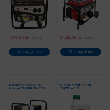
1.179,00
lei
2.839,00
lei
1.279,00
lei
3.547,00
lei
Adaugă în coș
Adaugă în coș
Generator de sudura
Ulei de motor Honda
trifazat TEHNIK TW 220
10W30 – 0.6l
DC