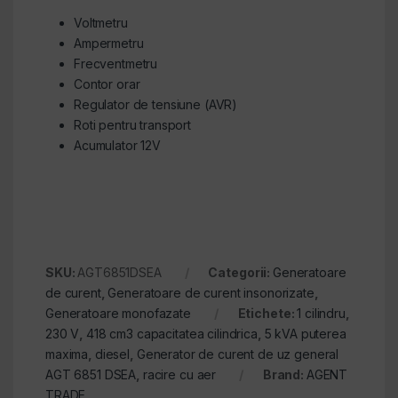
Voltmetru
Ampermetru
Frecventmetru
Contor orar
Regulator de tensiune (AVR)
Roti pentru transport
Acumulator 12V
SKU:
AGT6851DSEA
Categorii:
Generatoare
de curent
,
Generatoare de curent insonorizate
,
Generatoare monofazate
Etichete:
1 cilindru
,
230 V
,
418 cm3 capacitatea cilindrica
,
5 kVA puterea
maxima
,
diesel
,
Generator de curent de uz general
AGT 6851 DSEA
,
racire cu aer
Brand:
AGENT
TRADE