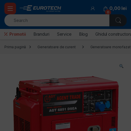
Skip to navigation
Skip to content
0,00
lei
0
Promotii
Branduri
Service
Blog
Ghidul constructoru
Prima pagină
Generatoare de curent
Generatoare monofazat