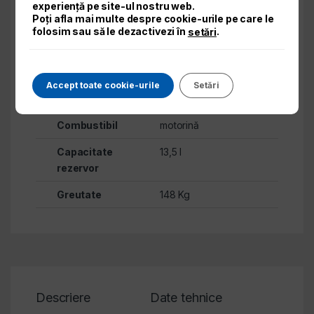
experiență pe site-ul nostru web.
Poți afla mai multe despre cookie-urile pe care le
Putere
5 kVA
folosim sau să le dezactivezi în
.
setări
maxima
230V
Sistem de
Electric
Accept toate cookie-urile
Setări
pornire
Combustibil
motorină
Capacitate
13,5 l
rezervor
Greutate
148 Kg
Descriere
Date tehnice
Revi