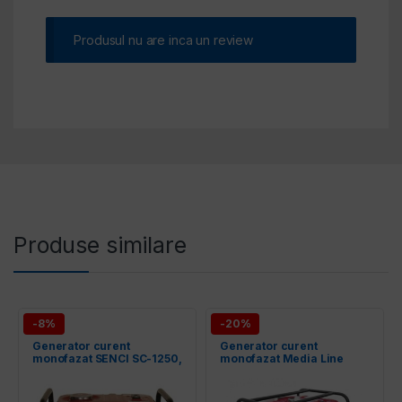
Produsul nu are inca un review
Produse similare
-8%
-20%
Generator curent
Generator curent
monofazat SENCI SC-1250,
monofazat Media Line
Putere max. 1.0 kW, 230V,
MLG 6500E/2
AVR, motor benzina