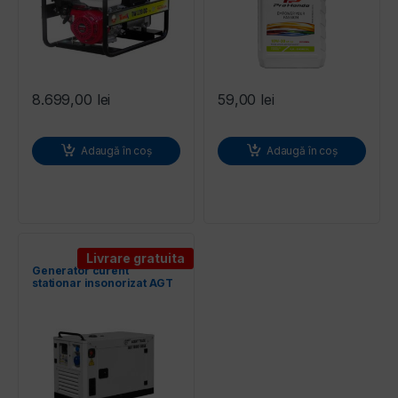
8.699,00
lei
59,00
lei
Adaugă în coș
Adaugă în coș
Livrare gratuita
Generator curent
stationar insonorizat AGT
10001 DSEA diesel racit cu
lichid