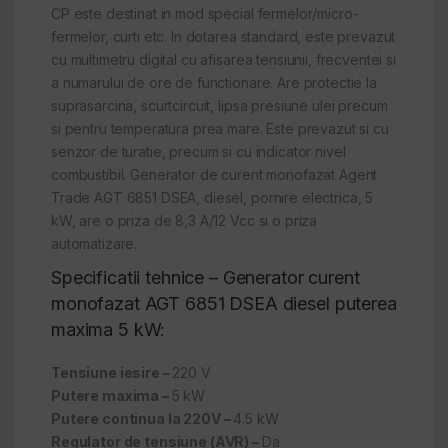
CP este destinat in mod special fermelor/micro-
fermelor, curti etc. In dotarea standard, este prevazut
cu multimetru digital cu afisarea tensiunii, frecventei si
a numarului de ore de functionare. Are protectie la
suprasarcina, scurtcircuit, lipsa presiune ulei precum
si pentru temperatura prea mare. Este prevazut si cu
senzor de turatie, precum si cu indicator nivel
combustibil. Generator de curent monofazat Agent
Trade AGT 6851 DSEA, diesel, pornire electrica, 5
kW, are o priza de 8,3 A/12 Vcc si o priza
automatizare.
Specificatii tehnice – Generator curent
monofazat AGT 6851 DSEA diesel puterea
maxima 5 kW:
Tensiune iesire –
220 V
Putere maxima –
5 kW
Putere continua la 220V –
4.5 kW
Regulator de tensiune (AVR) –
Da