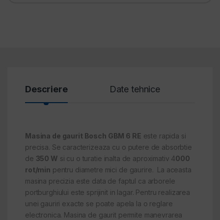
Descriere
Date tehnice
Revi
Masina de gaurit Bosch GBM 6 RE
este rapida si
precisa. Se caracterizeaza cu o putere de absorbtie
de
350 W
si cu o turatie inalta de aproximativ 4
000
rot/min
pentru diametre mici de gaurire. La aceasta
masina precizia este data de faptul ca arborele
portburghiului este sprijinit in lagar. Pentru realizarea
unei gauriri exacte se poate apela la o reglare
electronica. Masina de gaurit permite manevrarea