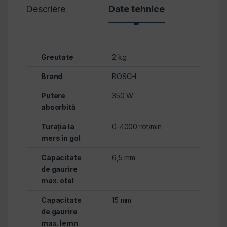
Descriere
Date tehnice
Revi
Greutate
2 kg
Brand
BOSCH
Putere
350 W
absorbită
Turația la
0-4000 rot/min
mers în gol
Capacitate
6,5 mm
de gaurire
max. otel
Capacitate
15 mm
de gaurire
max. lemn