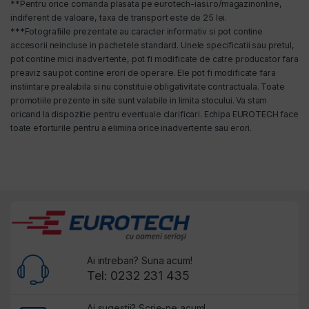
**Pentru orice comanda plasata pe eurotech-iasi.ro/magazinonline,
indiferent de valoare, taxa de transport este de 25 lei.
***Fotografiile prezentate au caracter informativ si pot contine
accesorii neincluse in pachetele standard. Unele specificatii sau pretul,
pot contine mici inadvertente, pot fi modificate de catre producator fara
preaviz sau pot contine erori de operare. Ele pot fi modificate fara
instiintare prealabila si nu constituie obligativitate contractuala. Toate
promotiile prezente in site sunt valabile in limita stocului. Va stam
oricand la dispozitie pentru eventuale clarificari. Echipa EUROTECH face
toate eforturile pentru a elimina orice inadvertente sau erori.
Ai intrebari? Suna acum!
Tel: 0232 231 435
Ai sugestii? Scrie-ne acum!