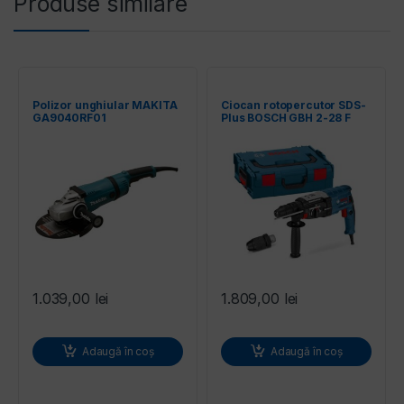
Produse similare
Polizor unghiular MAKITA
Ciocan rotopercutor SDS-
GA9040RF01
Plus BOSCH GBH 2-28 F
1.039,00
lei
1.809,00
lei
Adaugă în coș
Adaugă în coș