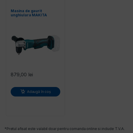
Masina de gaurit
unghiulara MAKITA
DDA351Z
879,00
lei
Adaugă în coș
*Pretul afisat este valabil doar pentru comanda online si include T.V.A.