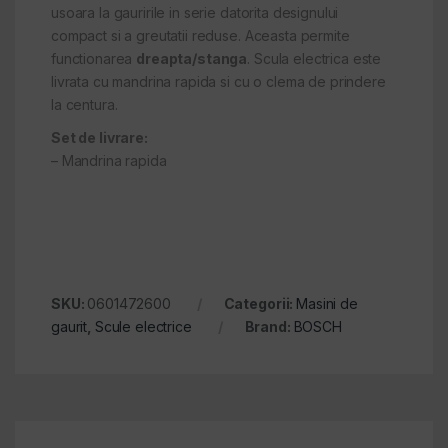
usoara la gauririle in serie datorita designului
compact si a greutatii reduse. Aceasta permite
functionarea
dreapta/stanga
. Scula electrica este
livrata cu mandrina rapida si cu o clema de prindere
la centura.
Set de livrare:
– Mandrina rapida
SKU:
0601472600
Categorii:
Masini de
gaurit
,
Scule electrice
Brand:
BOSCH