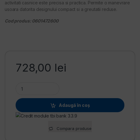
activitati casnice este precisa si practica. Permite o manevrare
usoara datorita designului compact si a greutatii reduse.
Cod produs: 0601472600
728,00
lei
Masina de gaurit Bosch GBM 6 RE quantity
Adaugă în coș
Alternative:
Compara produse