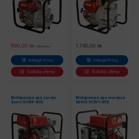
entilatoare
890,00
lei
1.745,00
lei
1.090,00
lei
Adaugă în coș
Adaugă în coș
Solicita oferta
Solicita oferta
Motopompa apa curata
Motopompa apa murdara
Senci SCWP-80E
SENCI SCWT-80E