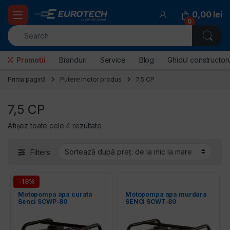
Skip to navigation
Skip to content
0,00
lei
0
Promotii
Branduri
Service
Blog
Ghidul constructoru
Prima pagină
Putere motor produs
7,5 CP
7,5 CP
Sortat după preț: de la mic la mare
Afișez toate cele 4 rezultate
Filters
-18%
Motopompa apa curata
Motopompa apa murdara
Senci SCWP-80
SENCI SCWT-80