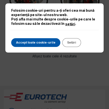
Folosim cookie-uri pentru a-ți oferi cea mai bună
experiență pe site-ul nostru web.
Poți afla mai multe despre cookie-urile pe care le
2.079,00
lei
2.316,00
lei
folosim sau să le dezactivezi în
.
setări
Solicita oferta
Solicita oferta
Accept toate cookie-urile
Setări
Sortat după preț: de 
Afișez toate cele 4 rezultate